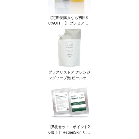
紫外線が気になる方に ゴ
ルフ・アウトドア
【定期便購入なら初回3
0%OFF！】 プレミアム
トーンアップDR （敏感
肌用 トーンアップ石鹸
ハイドロキノン・ティー
トゥリー配合) 【ネコポ
ス対応商品・ポイント10
倍！】
プラスリストア クレンジ
ングソープ泡 ピールケア
(詰替用 500ml) オマケ付
き！ 【洗顔・泡タイプ】
【5枚セット・ポイント2
0倍！】 RegenSkin リジ
ェンスキン SRS マスク