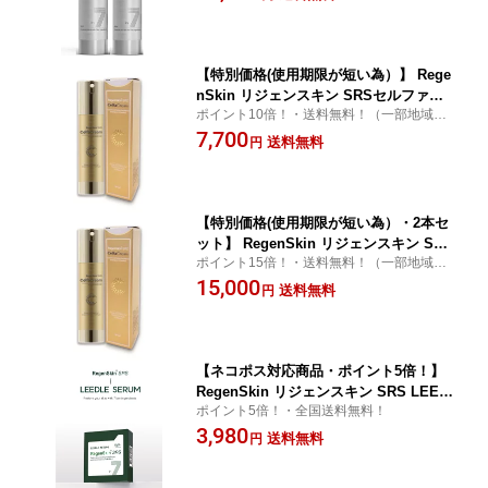
【特別価格(使用期限が短い為）】 Rege
nSkin リジェンスキン SRSセルファク
ポイント10倍！・送料無料！（一部地域を
リーム （ヒト臍帯血幹細胞順化培養液
除く）
7,700
配合）
送料無料
円
【特別価格(使用期限が短い為）・2本セ
ット】 RegenSkin リジェンスキン SRS
ポイント15倍！・送料無料！（一部地域を
セルファクリーム （ヒト臍帯血幹細胞
除く）
15,000
順化培養液配合）
送料無料
円
【ネコポス対応商品・ポイント5倍！】
RegenSkin リジェンスキン SRS LEED
ポイント5倍！・全国送料無料！
LE リードルセラム
3,980
送料無料
円