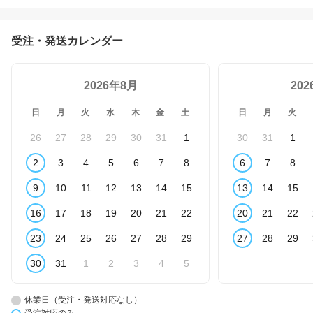
パック セルフィット Plu
s （プラス）
受注・発送カレンダー
2026年8月
20
日
月
火
水
木
金
土
日
月
火
26
27
28
29
30
31
1
30
31
1
2
3
4
5
6
7
8
6
7
8
9
10
11
12
13
14
15
13
14
15
16
17
18
19
20
21
22
20
21
22
23
24
25
26
27
28
29
27
28
29
30
31
1
2
3
4
5
休業日（受注・発送対応なし）