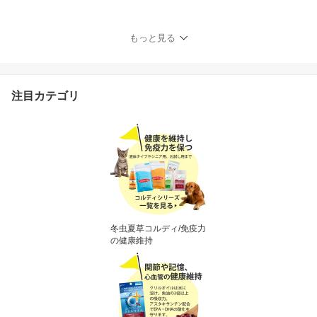
リ アミノ酸 BCAA 腎臓
を守る 腎臓療法食 併用
可 犬用 猫用 ペット用 リ
もっと見る
ジン タウリン タンパク
質 たんぱく制限 筋力 筋
肉 維持 ＜アミノファイ
ン 100g＞
注目カテゴリ
冬虫夏草コルディ/免疫力
の健康維持