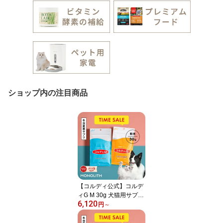
ショップ内の注目商品
【コルディ公式】コルデ
ィG M 30g 犬猫用サプリ
6,120
メント 冬虫夏草 粉末 日
円
～
本産 免疫の健康維持 犬
猫 ペット サプリ シニア