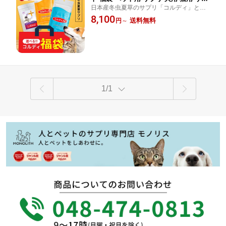
日本産冬虫夏草のサプリ「コルディ」とア
リメント コルディM/G 30g アミノファ
ミノ酸100％のサプリ「アミノファイン」
8,100
イン25g セット売り 免疫力 冬虫夏草 ア
送料無料
円
～
のお得なセット売り！ペット用 サプリ 犬用
ミノ酸 筋力 腎臓 タンパク制限 BCAA
猫用 サプリメント 福袋 セット売り
健康維持 老犬 老猫 送料無料
1/1