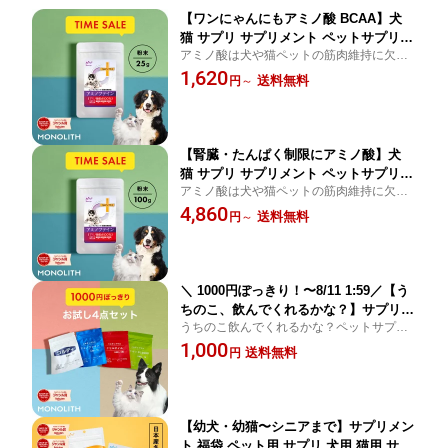
【ワンにゃんにもアミノ酸 BCAA】犬
猫 サプリ サプリメント ペットサプリ
アミノ酸は犬や猫ペットの筋肉維持に欠か
アミノ酸 BCAA 腎臓サポート 腎臓療法
せない栄養素。腎臓に負担が無く腎臓病で
1,620
食 併用可 犬用 猫用 うさぎ リジン タウ
送料無料
円
～
療法食や腎臓ケアのフード、サポート食で
リン タンパク質 たんぱく制限 筋力 筋
たんぱく質制限時におすすめペットサプリ
肉 維持 ＜アミノファイン 25g＞
メントです。
【腎臓・たんぱく制限にアミノ酸】犬
猫 サプリ サプリメント ペットサプリ
アミノ酸は犬や猫ペットの筋肉維持に欠か
アミノ酸 BCAA 腎臓 を守る 腎臓療法食
せない栄養素。腎臓に負担が無く腎臓病で
4,860
併用可 犬用 猫用 ペット用 リジン タウ
送料無料
円
～
療法食や腎臓ケアのフード、サポート食で
リン タンパク質 たんぱく制限 筋力 筋
たんぱく質制限時におすすめペットサプリ
肉 維持 ＜アミノファイン 100g＞
です。
＼ 1000円ぽっきり！〜8/11 1:59／【う
ちのこ、飲んでくれるかな？】サプリメ
うちのこ飲んでくれるかな？ペットサプリ
ント 犬 猫 ペット お試しセット コルデ
の不安を解消お試しサイズ。 コルディ クリ
1,000
ィ 3g クリルオイル 6粒 プラセンタ 1g
送料無料
円
ルオイル プラセンタ アミノファイン 免疫
アミノファイン 5g 免疫力 健康維持 関
力 健康維持 関節 腎臓 DHA EPA アミノ酸
節 背骨 腎臓 皮膚 DHA EPA DPA オメ
ペットサプリメント
ガ3 アミノ酸 BCAA 筋肉 肝臓 被毛
【幼犬・幼猫〜シニアまで】サプリメン
ト 福袋 ペット用 サプリ 犬用 猫用 サプ