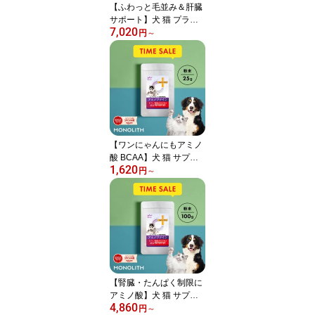
【ふわっと毛並み＆肝臓
サポート】犬 猫 プラセ
7,020
ンタ 犬用 猫用 サプリメ
円
～
ント ペットサプリ サプ
リ ペット用 肝臓 皮膚 健
康維持 毛艶 毛並み ふさ
ふさ ツヤツヤ ウサギ 胎
盤粉 シニア カキ肉エキ
ス 肝機能を保つ プラセ
ンタ12000 30g
【ワンにゃんにもアミノ
酸 BCAA】犬 猫 サプリ
1,620
サプリメント ペットサプ
円
～
リ アミノ酸 BCAA 腎臓
サポート 腎臓療法食 併
用可 犬用 猫用 うさぎ リ
ジン タウリン タンパク
質 たんぱく制限 筋力 筋
肉 維持 ＜アミノファイ
ン 25g＞
【腎臓・たんぱく制限に
アミノ酸】犬 猫 サプリ
4,860
サプリメント ペットサプ
円
～