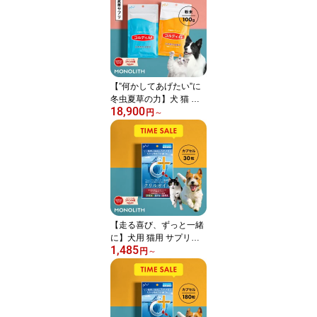
10歳 15歳 高齢期 元気が
ない 食欲がない 栄養補
給 療養中 併用可 安心 安
全 国内製造
【”何かしてあげたい”に
冬虫夏草の力】犬 猫 サ
18,900
プリ 犬用 猫用 サプリメ
円
～
ント ペットサプリ ふり
かけ 免疫力 老犬 老猫 シ
ニア ねこ いぬ ネコ イヌ
うさぎ 兎 ペット ペット
用 冬虫夏草 cordy 粉末
＜コルディM／コルディ
G100g＞
【走る喜び、ずっと一緒
に】犬用 猫用 サプリメ
1,485
ント ペットサプリ クリ
円
～
ルオイル 国産 EPA DHA
オメガ3 オイル 脂肪酸 o
mega3 膝 ひざ 関節 夜泣
き 背骨 腰 心血管 脳 皮膚
を健康に保つ ペット用