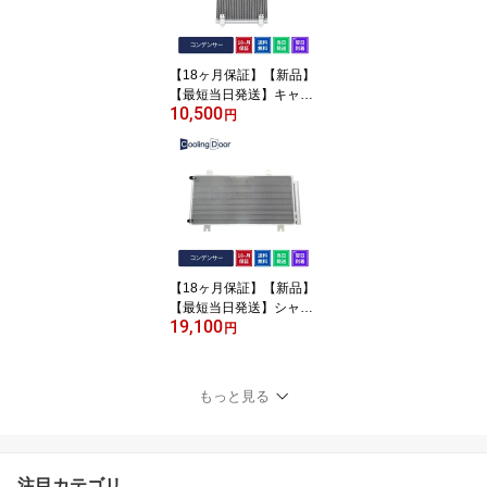
車用品 カー用品 のあ ト
ヨタ ラジエター DBA-ZR
R70G DBA-ZRR70W DB
【18ヶ月保証】【新品】
A-ZRR75G DBA-ZRR75
【最短当日発送】キャリ
W 車検対応
10,500
ィ コンデンサー DA63T
円
(95310-67H00)
【18ヶ月保証】【新品】
【最短当日発送】シャト
19,100
ル コンデンサー ハイブ
円
リッド GP7 GP8 （8010
0-TD4-003 80100-TD4-0
13）
もっと見る
注目カテゴリ