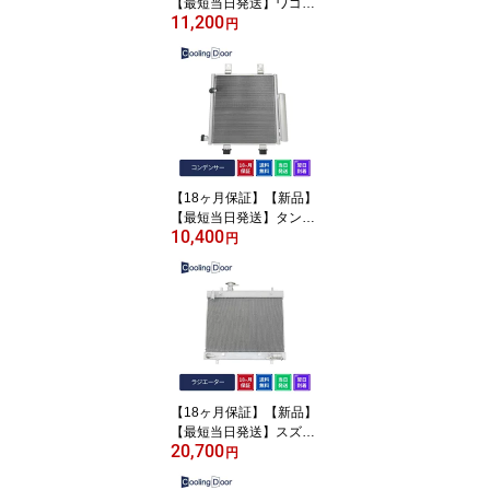
【最短当日発送】ワゴン
11,200
R コンデンサー MH34S
円
MH44S (95310-50M01)
【18ヶ月保証】【新品】
【最短当日発送】タント
10,400
車用エアコン コンデンサ
円
ー 純正同等品 社外新品
CoolingDoor オリジナル
L375S L385S LA600S L
A610S 前期 (88450-B21
10 88450-B2140) 車検対
応品
【18ヶ月保証】【新品】
【最短当日発送】スズキ
20,700
エブリィ ラジエーター K
円
6A DA64W DA64V A/T