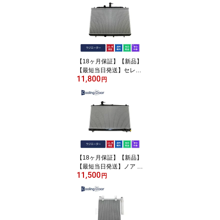
ターボ 冷却 社外新品 17
700-68H20 17700-68H2
1 17700-68H22 17700-6
8H23 17700-68H24
【18ヶ月保証】【新品】
【最短当日発送】セレナ
11,800
ラジエーター C26 FC26
円
FNC26 FNPC26 FPC26
HC26 HFC26 NC26 CVT
(21400-JG40A)
【18ヶ月保証】【新品】
【最短当日発送】ノア ラ
11,500
ジエーター AZR60G AZ
円
R65G ZRR70G ZRR75G
ZRR70W ZRR75W 1640
0-28360 16400-37220
A/T CVT CoolingDoor T
OYOTA NOAH noah 車