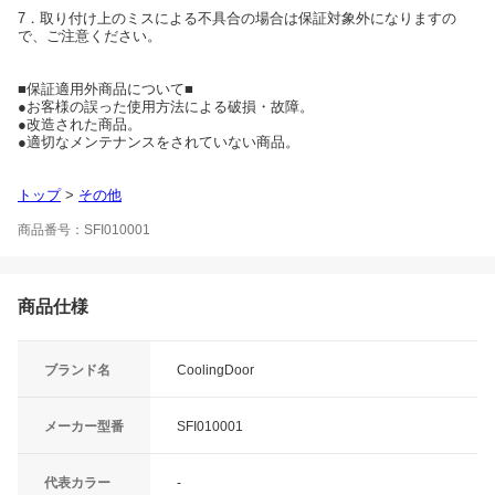
7．取り付け上のミスによる不具合の場合は保証対象外になりますの
で、ご注意ください。
■保証適用外商品について■
●お客様の誤った使用方法による破損・故障。
●改造された商品。
●適切なメンテナンスをされていない商品。
トップ
>
その他
商品番号：SFI010001
商品仕様
ブランド名
CoolingDoor
メーカー型番
SFI010001
代表カラー
-