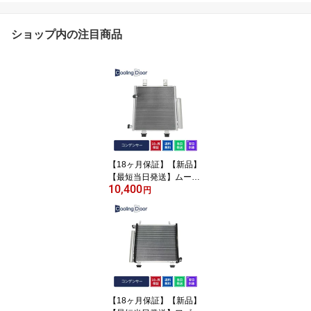
ショップ内の注目商品
【18ヶ月保証】【新品】
【最短当日発送】ムーヴ
10,400
コンデンサー L175S L18
円
5S LA100S LA110S (884
50-B2110 88450-B2140)
【18ヶ月保証】【新品】