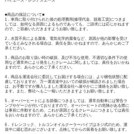
ハイエース・レジアスエース
■商品の保証について■
1．車両に取り付けられた後の処理費用(修理代金、脱着工賃)につきま
しては、如何なる原因によるものであっても、ご請求には応じかねます
ので、ご容赦いただきますようお願い致します。
2．水質不良による腐食、電気化学的腐食など、原因が他の影響を受け
ているとみなされる場合は、責任を負いかねますので、あらかじめご了
承ください。
3．商品のお取り扱い時の破損、及び不当な使用、不適切な条件下の使
用など通常外により発生したクレームに関しましては、責任をおいかね
ますので、あらかじめご了承ください。
4．商品を運送会社に委託してお届けする場合には、より梱包状態に配
慮しておりますが、万一運送途中おいての破損が確認されました場合
は、お手数ですが搬入しました運送会社へ速やかにご連絡をお願い致し
ます。また、弊社へもご一報いただきますようお願い致します。
5．オーバーヒートによる損傷につきましては、通常自動車には警告ラ
ンプやゲージが付いておりますので、オーバーヒートの危険がある際に
は事前に作動するため、これが原因となるクレームにつきましては責任
をおいかねますので、あらかじめご了承ください。
6．ドレンコック、トルコンオイルクーラーパイプはネジ式のため、運
送中に緩む恐れがございます。点検してからの装着をお願い致します。