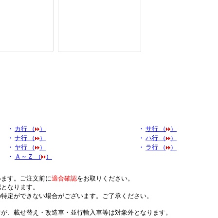
・
カ行 （
）
・
サ行 （
）
・
ナ行 （
）
・
ハ行 （
）
・
ヤ行 （
）
・
ラ行 （
）
・
Ａ～Ｚ （
）
います。ご注文前に
適合確認
をお取りください。
認となります。
の特定ができない場合がございます。ご了承ください。
すが、載せ替え・改造車・並行輸入車等は対象外となります。