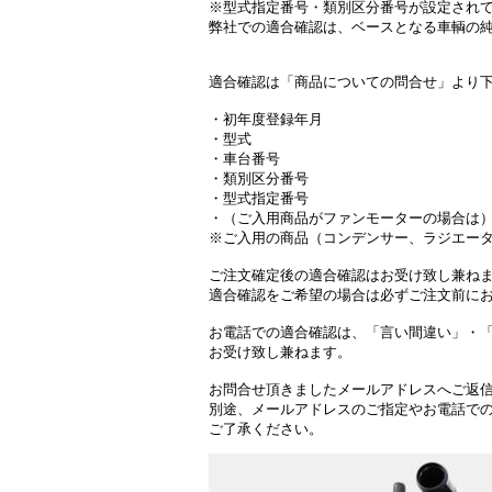
※型式指定番号・類別区分番号が設定され
弊社での適合確認は、ベースとなる車輌の
適合確認は「商品についての問合せ」より
・初年度登録年月
・型式
・車台番号
・類別区分番号
・型式指定番号
・（ご入用商品がファンモーターの場合は
※ご入用の商品（コンデンサー、ラジエー
ご注文確定後の適合確認はお受け致し兼ね
適合確認をご希望の場合は必ずご注文前に
お電話での適合確認は、「言い間違い」・
お受け致し兼ねます。
お問合せ頂きましたメールアドレスへご返
別途、メールアドレスのご指定やお電話で
ご了承ください。