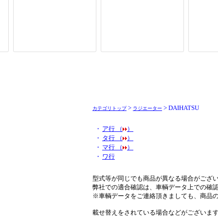
>
> DAIHATSU
カテゴリトップ
ラジエーター
・
ア行 （
）
・
タ行 （
）
・
マ行 （
）
・
ワ行
型式等が同じでも商品が異なる場合がござ
弊社での適合確認は、車輌データ上での確
※車輌データをご連絡頂きましても、商品
載せ替えをされている場合などがございま