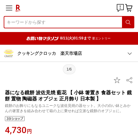
8/11(火)01:59まで
要エントリー
クッキングクロッカ 楽天市場店
1/6
器になる鏡餅 波佐見焼 藍花 【 小鉢 箸置き 食器セット 鏡
餅 置物 陶磁器 オブジェ 正月飾り 日本製 】
鏡餅のお飾りにもなるユニークな波佐見焼の器セット。大小の白い鉢とみか
んの箸置きを組み合わせて箱の上に乗せれば立派な鏡餅のオブジェに。
4,730
円