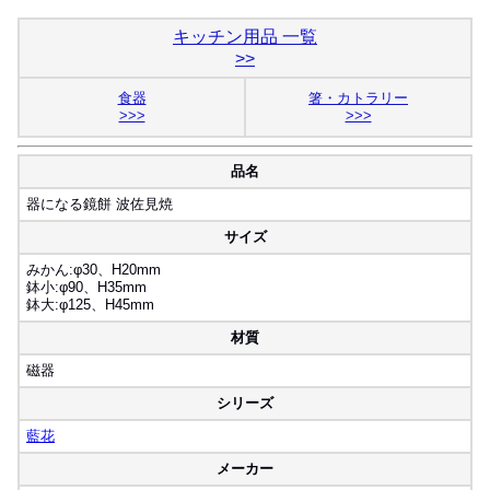
キッチン用品 一覧
>>
食器
箸・カトラリー
>>>
>>>
品名
器になる鏡餅 波佐見焼
サイズ
みかん:φ30、H20mm
鉢小:φ90、H35mm
鉢大:φ125、H45mm
材質
磁器
シリーズ
藍花
メーカー