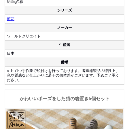
約35g/1個
シリーズ
藍花
メーカー
ワールドクリエイト
生産国
日本
備考
○ 1つ1つ手作業で絵付けを行っております。陶磁器製品の特性上、
色や質感など仕上がりに若干の個体差がございます。予めご了承く
ださい。
かわいいポーズをした猫の箸置き5個セット