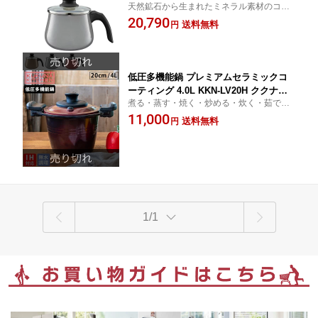
天然鉱石から生まれたミネラル素材のコン
【 片手鍋 深型 IH 小さめ 蓋付き ホーロ
パクトなマルチポット。炊く、煮る、沸か
20,790
ー 揚げ鍋 ホーロー鍋 ミルクポット 鍋
送料無料
円
す、揚げる、焼く、炒める、無水調理、保
】
存と、あらゆる調理方法や用途に使えマル
チに活躍します。
低圧多機能鍋 プレミアムセラミックコ
ーティング 4.0L KKN-LV20H ククナキ
煮る・蒸す・焼く・炒める・炊く・茹でる
ッチン アピデ 【 無水調理鍋 低圧力鍋
の6役を1台でこなす、多機能な調理鍋。低
11,000
セラミックコート 】
送料無料
円
圧多機能鍋は、通常の圧力なべよりも低圧
で取り扱いやすく、通常のお鍋より早い時
短調理ができます。
1/1