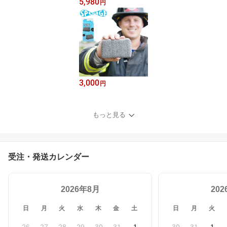
5,980
円
3,000
円
もっと見る
受注・発送カレンダー
2026年8月
20
日
月
火
水
木
金
土
日
月
火
26
27
28
29
30
31
1
30
31
1