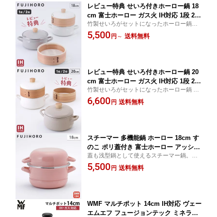
レビュー特典 せいろ付きホーロー鍋 18
cm 富士ホーロー ガス火 IH対応 1段 2段
竹製せいろがセットになったホーロー鍋。
シリコンメッシュシート SER-18W 【
食材のこびり付きを防ぐシリコーンメッシ
5,500
琺瑯 両手鍋 竹せいろ 蒸篭 中華セイロ
送料無料
円
～
ュシートが付属しています。ホーロー蓋付
蒸し セット 蒸し鍋 スチーマー 】
きで通常の両手鍋としても使用できます。
レビュー特典 せいろ付きホーロー鍋 20
cm 富士ホーロー ガス火 IH対応 1段 2段
竹製せいろがセットになったホーロー鍋 20
シリコンメッシュシート SER-20W 【
cm。食材のこびり付きを防ぐシリコーンメ
6,600
琺瑯 両手鍋 竹せいろ 蒸篭 中華セイロ
送料無料
円
ッシュシートが付属しています。ホーロー
蒸し セット 蒸し鍋 スチーマー 】
蓋付きで通常の両手鍋としても使用できま
す。
スチーマー 多機能鍋 ホーロー 18cm す
のこ ポリ蓋付き 富士ホーロー アッシュ
蓋も浅型鍋として使えるスチーマー鍋。本
ピンク SH-18SM 【 両手鍋 深型 蒸し鍋
体に付属のすのこをセットして蒸し料理
5,500
揚げ鍋 琺瑯鍋 ほうろう スチームプレー
送料無料
円
に。余った料理の保存や調理の仕込みに便
ト 保存容器 オーブン調理 】
利なポリ蓋付き。煮る・蒸す・揚げる・茹
でるなどの調理に。
WMF マルチポット 14cm IH対応 ヴェー
エムエフ フュージョンテック ミネラル