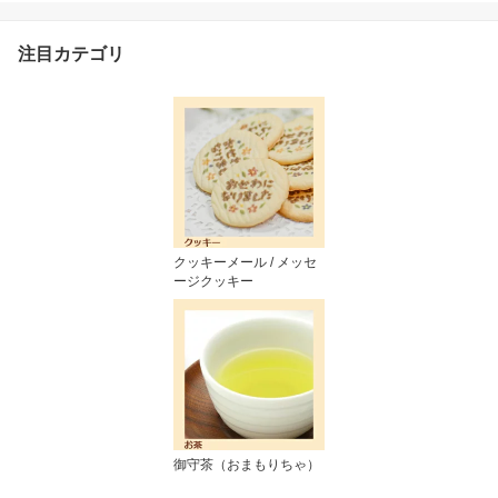
焼き菓子 お菓子 洋菓子
プチギフト プレゼント
お礼 感謝 内祝 お返し 結
注目カテゴリ
婚記念日 贈り物 贈答 職
場 可愛い 人気 お菓子の
お手紙 美味しいお手紙ク
リスマス
クッキーメール / メッセ
ージクッキー
御守茶（おまもりちゃ）