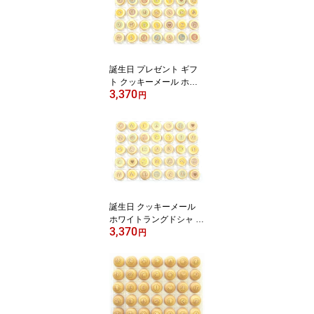
誕生日 プレゼント ギフ
ト クッキーメール ホワ
3,370
イトラングドシャ 01-CM
円
-WG 35粒 お祝い メッセ
ージ クッキー お菓子 お
祝い お誕生日 洋菓子 か
わいい 女の子 男の子 詰
め合わせ スイーツ 子ど
も 子供 大人 友だち バー
スデーギフト バースデー
おめでとう 送料無料
誕生日 クッキーメール
ホワイトラングドシャ 0
3,370
2-CS-WG 35粒 お祝い メ
円
ッセージ クッキー お菓
子 ギフト 焼き菓子 送料
無料