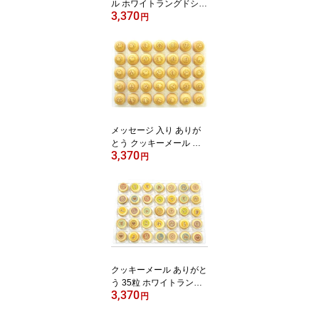
ル ホワイトラングドシャ
3,370
03-AR-BA 35粒 感謝 お
円
礼 メッセージ クッキー
お菓子 ギフト 焼き菓子
送料無料クリスマス
メッセージ 入り ありが
とう クッキーメール バ
3,370
タークッキー 35個 プレ
円
ゼント ギフト 感謝 お礼
内祝 お返し 結婚記念日
贈り物 贈答 職場 可愛い
人気 詰め合わせ クッキ
ー お菓子 洋菓子 焼き菓
子 ギフト お取り寄せ お
すすめ 送料無料クリスマ
ス
クッキーメール ありがと
う 35粒 ホワイトラング
3,370
ドシャ サンドクッキー
円
詰め合わせ メッセージ