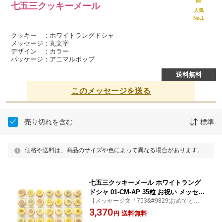
七五三クッキーメール
人気
No.1
クッキー ：ホワイトラングドシャ
メッセージ：丸文字
デザイン ：カラー
パッケージ：アニマルポップ
🚚
送料無料
このメッセージを送る
売り切れを含む
標準
価格や送料は、商品のサイズや色によって異なる場合があります。
七五三クッキーメール ホワイトラング
ドシャ 01-CM-AP 35粒 お祝い メッセー
【メッセージ文「753&#9829;おめでとうご
ジ クッキー お菓子 ギフト 焼き菓子 送
ざいます&#9829;すこやかな&#9829;せいち
3,370
料無料
送料無料
円
ょうを&#9829;いのってます&#9829;」】