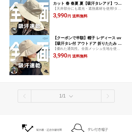
カット 春 春夏 夏【吸汗タレアド】つば
【天井部分にも遮光・遮熱素材を使用!タレ
広 アウトドア 折りたたみ 完全遮光 ウ
部分に保冷剤ポケット付き】かぶるだけで
3,990
ォーキング 自転車 あごひも付 サイズ調
送料無料
円
UV・遮光・近赤外線をカット! 通気性抜群
整 近赤外線 タレ付 保育士 撥水 遮光100
で蒸れない・涼しいのが嬉しい♪
メッシュ 涼しい 日よけ 首
【クーポンで半額】帽子 レディース uv
【吸汗タレ付 アウトドア 折りたたみ つ
【優れた通気性。全面メッシュ生地を使
ば広 春夏 夏 ハット 撥水 完全遮光 散歩
用】結んだまま被れる! かぶるだけでUV・
3,990
ウォーキング 自転車 海 紐付き あごひ
送料無料
円
遮光・近赤外線をカット!折り畳みOK・サイ
も付 サイズ調整可 紫外線 近赤外線 遮
ズ調整機能・取り外せるあご紐付き! 花粉対
光 タレ付 ガーデニング 遮光100 涼しい
策にも!
1/1