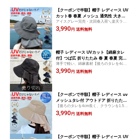
【クーポンで半額】帽子 レディース UV
カット春 春夏 メッシュ 通気性 大きい
アイスグレー完売・次回春入荷＼楽天ラン
サイズ タレアド つば広 アウトドア 折
キング1位入賞／かぶるだけでUV・遮光・
3,990
りたたみ可能 完全遮光 ウォーキング 自
送料無料
円
近赤外線をカット! 通気性抜群で蒸れない・
転車 あごひも付 サイズ調整 近赤外線
涼しいのが嬉しい 折り畳みOK・サイズ調整
タレ付 保育士 撥水 遮光100 涼しい 深め
機能・あご紐付き
日よけ 首
帽子 レディース UVカット【綿麻タレ
付】つば広 折りたたみ 春 夏 春夏 完全
薄手で軽い、綿麻素材【後ろのタレを4cm
遮光 アウトドア ウォーキング 自転車
長くアップデートしました!】かぶるだけで
3,990
旅行 紐付き あごひも付 ハット 紫外線
送料無料
円
UV・遮光・近赤外線をカット! 折り畳みO
近赤外線 タレ付 ガーデニング 小顔 遮
K・サイズ調整機能・取り外せるあご紐付
光100 登山 通気性 涼しい 日よけ 首
き!
【クーポンで半額】帽子 レディース uv
メッシュタレ付 アウトドア 折りたたみ
【後ろのタレを4cm長く、クラウンを1.5cm
つば広 通気性 春夏 夏 メッシュ ハット
深くアップデートしました!】かぶるだけで
3,990
撥水 完全遮光 散歩 ウォーキング 自転
送料無料
円
UV・遮光・近赤外線をカット!折り畳み可
車 紐付き あごひも付 サイズ調整 紫外
能、サイズ調整機能・取り外せるあご紐付
線 近赤外線 遮光 ガーデニング 遮光100
き! 花粉対策にも!
日よけ 首
【クーポンで半額】帽子 レディース UV