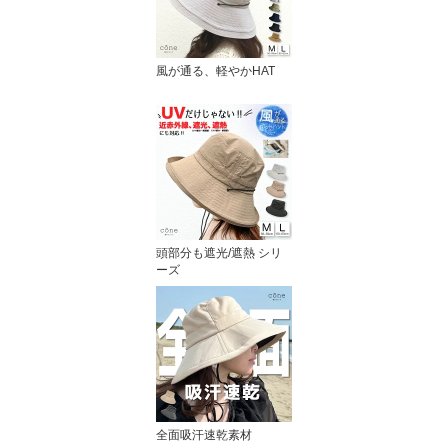
風が通る、軽やかHAT
頭部分も遮光/遮熱 シリ
ーズ
全面吸汗速乾素材