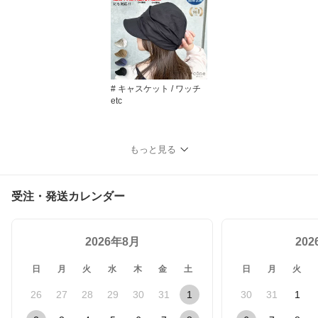
# キャスケット / ワッチ
etc
もっと見る
受注・発送カレンダー
2026年8月
20
日
月
火
水
木
金
土
日
月
火
26
27
28
29
30
31
1
30
31
1