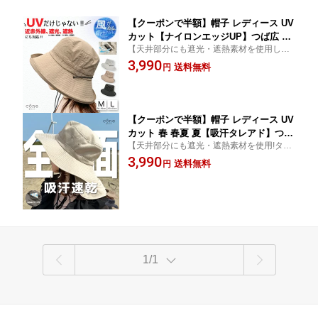
【クーポンで半額】帽子 レディース UV
カット【ナイロンエッジUP】つば広 折
【天井部分にも遮光・遮熱素材を使用した
りたたみ ハット 春 春夏 夏 完全遮光 ウ
HAT登場!ベンチレーション付きで風が通っ
3,990
ォーキング 散歩 紐付き あごひも付 サ
送料無料
円
て涼しい！】蒸れないのが嬉しい♪ かぶる
イズ調整可 紫外線 近赤外線 UV 遮熱 ア
だけでUV・遮光・近赤外線をカット! 撥水
ウトドア 遮光100 撥水 通気 涼しい 日よ
機能も。
け
【クーポンで半額】帽子 レディース UV
カット 春 春夏 夏【吸汗タレアド】つば
【天井部分にも遮光・遮熱素材を使用!タレ
広 アウトドア 折りたたみ 完全遮光 ウ
部分に保冷剤ポケット付き】かぶるだけで
3,990
ォーキング 自転車 あごひも付 サイズ調
送料無料
円
UV・遮光・近赤外線をカット! 通気性抜群
整 近赤外線 タレ付 保育士 撥水 遮光100
で蒸れない・涼しいのが嬉しい♪
メッシュ 涼しい 日よけ 首
1/1