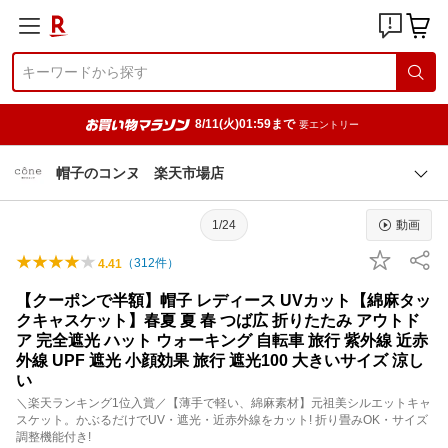
8/11(火)01:59まで
要エントリー
帽子のコンヌ 楽天市場店
1/24
動画
（
312
件）
4.41
【クーポンで半額】帽子 レディース UVカット【綿麻タッ
クキャスケット】春夏 夏 春 つば広 折りたたみ アウトド
ア 完全遮光 ハット ウォーキング 自転車 旅行 紫外線 近赤
外線 UPF 遮光 小顔効果 旅行 遮光100 大きいサイズ 涼し
い
＼楽天ランキング1位入賞／【薄手で軽い、綿麻素材】元祖美シルエットキャ
スケット。かぶるだけでUV・遮光・近赤外線をカット! 折り畳みOK・サイズ
調整機能付き!