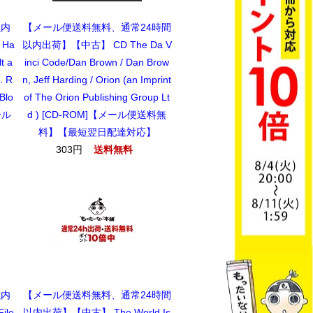
以内
【メール便送料無料、通常24時間
 Ha
以内出荷】【中古】 CD The Da V
t a
inci Code/Dan Brown / Dan Brow
. R
n, Jeff Harding / Orion (an Imprint
Blo
of The Orion Publishing Group Lt
メール
d ) [CD-ROM]【メール便送料無
】
料】【最短翌日配達対応】
303円
送料無料
以内
【メール便送料無料、通常24時間
ile
以内出荷】【中古】 The World Is