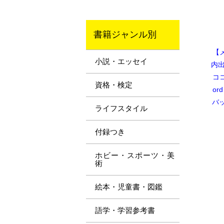
書籍ジャンル別
【
小説・エッセイ
内出
ココ
資格・検定
ord
バ
ライフスタイル
付録つき
ホビー・スポーツ・美
術
絵本・児童書・図鑑
語学・学習参考書