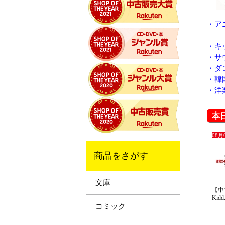
・
ア
・
キ
・
サ
・
ダ
・
韓
・
洋
本
商品をさがす
文庫
コミック