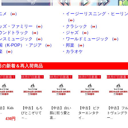
ニメ （
）
・
イージーリスニング・ヒーリ
（
）
ッズ・ファミリー （
）
・
クラシック （
）
ウンドトラック （
）
・
ジャズ （
）
ンスミュージック （
）
・
ワールドミュージック （
）
国（K-POP）・アジア （
）
・
邦楽 （
）
楽 （
）
・
カラオケ
日の新着＆再入荷商品