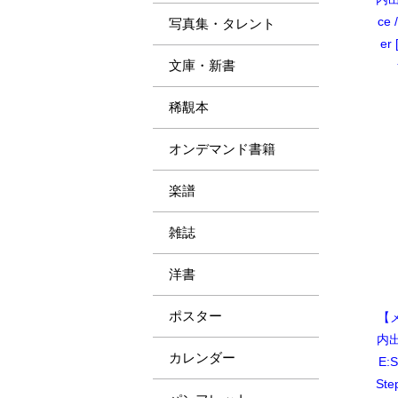
ce 
写真集・タレント
e
文庫・新書
稀覯本
オンデマンド書籍
楽譜
雑誌
洋書
ポスター
【
内出
カレンダー
E:S
Ste