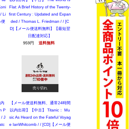
Koni
Flat: A Brief History of the Twenty-
/ Li
first Century : Updated and Expan
ール便
ded / Thomas L. Friedman / / [C
D]【メール便送料無料】【最短翌
日配達対応】
959円
送料無料
売り切れ
以内
【メール便送料無料、通常24時間
n P
以内出荷】【中古】 Titanic： Mu
/ J
sic As Heard on the Fateful Voyag
atc
e IanWhitcomb / / [CD]【メール便