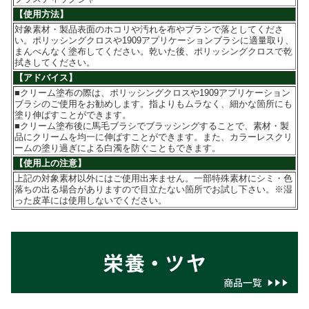
【使用方法】
対象素材・製品表面のホコリや汚れを布やブラシで落としてくださ
い。ポリッシングクロスや1909アプリケーションブラシに適量取り、
まんべんなく塗布してください。乾いた後、ポリッシングクロスで乾
拭きしてください。
【アドバイス】
■クリーム塗布の際は、ポリッシングクロスや1909アプリケーション
ブラシのご使用をお勧めします。指よりもムラなく、細かな箇所にも
塗り伸ばすことができます。
■クリーム塗布後に馬毛ブラシでブラッシングすることで、素材・製
品にクリームを均一に伸ばすことができます。また、カラーレスクリ
ームの塗り過ぎによる白濁を防ぐこともできます。
【使用上の注意】
上記の対象素材以外にはご使用出来ません。一部特殊素材にシミ・色
落ちの出る場合がありますので目立たない箇所でお試し下さい。※湿
った皮革には使用しないでください。