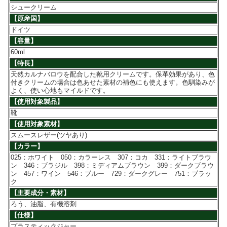
シュークリーム
【原産国】
ドイツ
【容量】
60ml
【特長】
天然カルナバロウを配合した靴用クリームです。保革効果があり、色
付きクリームの場合は色あせた素材の補色にも使えます。色馴染みが
よく、使い心地もマイルドです。
【使用対象製品】
靴
【使用対象素材】
スムースレザー(ツヤあり)
【カラー】
025：ホワイト 050：カラーレス 307：コカ 331：ライトブラウ
ン 346：ブラジル 398：ミディアムブラウン 399：ダークブラウ
ン 457：ワイン 546：ブルー 729：ダークグレー 751：ブラッ
ク
【主要成分・素材】
ろう、油脂、有機溶剤
【仕様】
プラスティックジャー