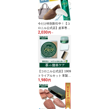
プレー ブラシ クリーム
レザー 栄養 防水 汚れ落
とし クリーニング 靴 バ
ッグ ギフト [セット]
今だけ特別割引中！【コ
ロニル公式店】皮革専用
2,030
防水スプレー｜楽天ラン
円
～
キング1位 革 防水スプレ
ー 1909シュプリームプ
ロテクトスプレー 200ml
コロニル 保革 栄養 1909
シュプリーム 革専用 革
用 本革 皮革 革靴 靴 シュ
ーズ バッグ 財布 レザー
ケア
【コロニル公式店】1909
トライアルキット 革製品
1,980
のお手入れ クリーム 馬
円
毛ブラシ クロス 靴磨き
革 レザー 靴 革靴 バッグ
鞄 お手入れ セット クリ
ーム 栄養 ツヤ 保湿 お試
しサイズ 初心者にも 持
ち運び 持ち歩き [セット]