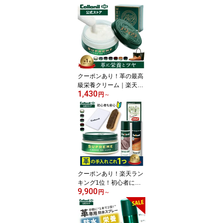
クーポンあり！革の最高
級栄養クリーム｜楽天ラ
1,430
ンキング1位【コロニル
円
～
公式店】コロニル 革 手
入れ 栄養クリーム レザ
ー クリーム 靴クリーム 1
909シュプリームクリー
ムデラックス 100ml 20m
l 栄養 保湿 ツヤ出し 靴
補色 バッグ 革製品 お手
入れ
クーポンあり！楽天ラン
キング1位！初心者にも
9,900
【コロニル公式店】 コロ
円
～
ニル スムースレザーケア
セット 革 手入れ セット
レザー ケア 1909 防水ス