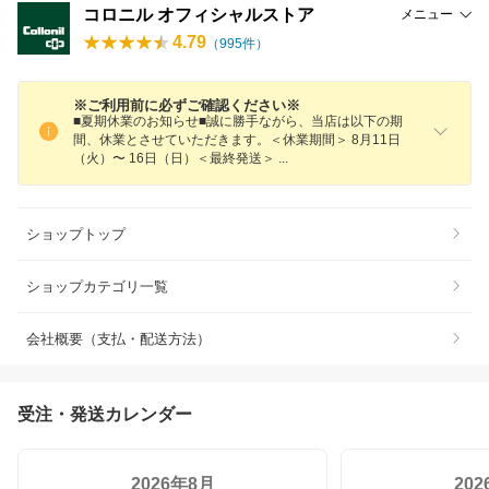
コロニル オフィシャルストア
メニュー
4.79
（
995
件）
※ご利用前に必ずご確認ください※
■夏期休業のお知らせ■誠に勝手ながら、当店は以下の期
間、休業とさせていただきます。＜休業期間＞ 8月11日
（火）〜 16日（日）＜最終発送＞
ショップトップ
ショップカテゴリ一覧
会社概要（支払・配送方法）
受注・発送カレンダー
2026年8月
20