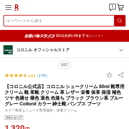
8/11(火)01:59まで
要エントリー
コロニル オフィシャルストア
1/17
（
17
件）
4.53
【コロニル公式店】コロニル シュークリーム 60ml 靴専用
クリーム 靴 革靴 クリーム 革 レザー 栄養 保革 保湿 補色
ツヤ 色褪せ 褪色 退色 色落ち ブラック ブラウン系 ブルー
グレー Collonil カラー 紳士靴 パンプス ブーツ
カラー豊富なシューズ専用補色・栄養クリーム
1,320