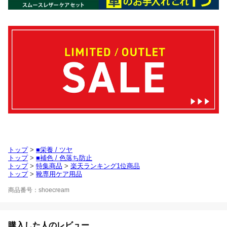
トップ
>
■栄養 / ツヤ
トップ
>
■補色 / 色落ち防止
トップ
>
特集商品
>
楽天ランキング1位商品
トップ
>
靴専用ケア用品
商品番号：shoecream
購入した人のレビュー