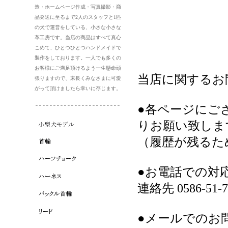
造・ホームページ作成・写真撮影・商
品発送に至るまで2人のスタッフと1匹
の犬で運営をしている、小さな小さな
革工房です。当店の商品はすべて真心
こめて、ひとつひとつハンドメイドで
製作をしております。一人でも多くの
お客様にご満足頂けるよう一生懸命頑
当店に関するお
張りますので、末長くみなさまに可愛
がって頂けましたら幸いに存じます。
●各ページにご
りお願い致しま
（履歴が残るた
●お電話での対
連絡先 0586-51-7
●メールでのお