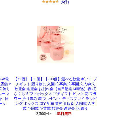
(6件)
いや電
【25個】【50個】【100個】選べる数量 ギフト プ
店舗 P
チギフト 贈り物に 入園式 卒業式 卒園式 入学式
桜 飾り
歓迎会 送迎会 お別れ会【当日配送14時迄】春 桜
ルーン
さくら ギフトボックス プチギフト ピンク 花 フラ
誕生日
ワー 折り畳み 箱 プレゼント ディスプレイ ラッピ
ーケ
ング ボックス DIY 配布 業務用 販促 入園式 入学
式 卒園式 卒業式 歓迎会 送迎会 花 飾り
2,500円～
送料無料