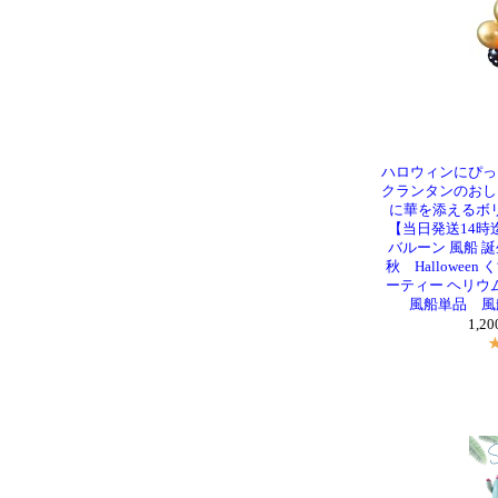
ハロウィンにぴっ
クランタンのおし
に華を添えるボ
【当日発送14時
バルーン 風船 誕
秋 Hallowee
ーティー ヘリウ
風船単品 風
1,2