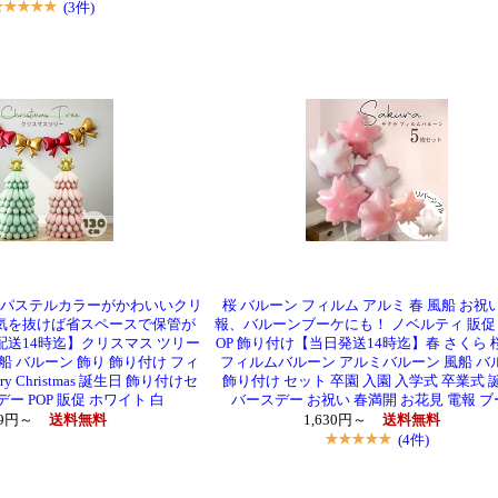
(3件)
!】パステルカラーがかわいいクリ
桜 バルーン フィルム アルミ 春 風船 お祝
空気を抜けば省スペースで保管が
報、バルーンブーケにも！ ノベルティ 販促 
配送14時迄】クリスマス ツリー
OP 飾り付け【当日発送14時迄】春 さくら 
風船 バルーン 飾り 飾り付け フィ
フィルムバルーン アルミバルーン 風船 バ
y Christmas 誕生日 飾り付けセ
飾り付け セット 卒園 入園 入学式 卒業式 
ー POP 販促 ホワイト 白
バースデー お祝い 春満開 お花見 電報 ブ
99円～
送料無料
1,630円～
送料無料
(4件)