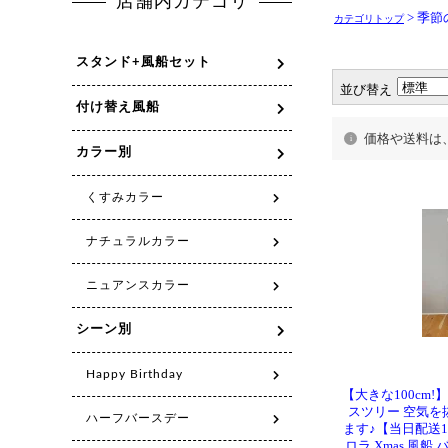
> 季
カテゴリトップ
並び替え
価格や送料は
【大きな100cm
スツリー 空気
ます♪【当日配送1
ロラ Xmas 風船