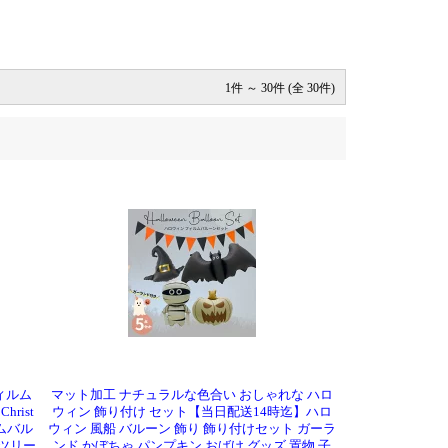
1件 ～ 30件 (全 30件)
ィルム
マット加工 ナチュラルな色合い おしゃれな ハロ
rist
ウィン 飾り付け セット【当日配送14時迄】ハロ
ムバル
ウィン 風船 バルーン 飾り 飾り付けセット ガーラ
 ツリー
ンド かぼちゃ パンプキン おばけ グッズ 置物 子