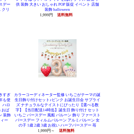
バースデー
供 装飾 大きい おしゃれ POP 販促 イベント 店舗
 クリ
装飾 halloween
1,999円
送料無料
きすぎ
カラーコーディネーター監修 いちごがテーマの誕
年も使
生日飾り付けセット♪ピンク お誕生日会 サプライ
】ハロ
ズ ナチュラルなテイストにぴったり【選べる数
n おば
字】【当日配送14時迄】誕生日 飾り付け セット
ン 装飾
いちご バースデー 風船 バルーン 飾り ファースト
ティー
バースデー フィルムバルーン アルミバルーン 女
の子 1歳 2歳 3歳 お祝い ハーフバースデー 苺
1,999円～
送料無料