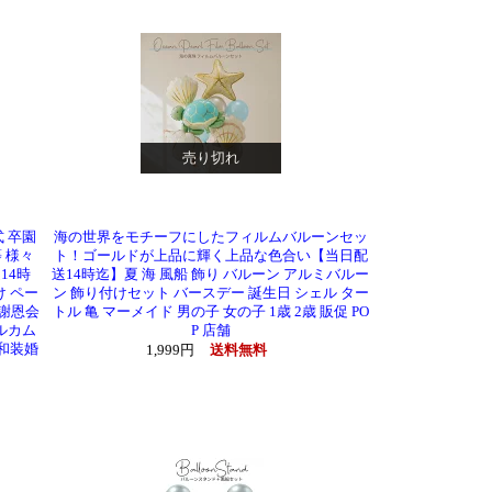
売り切れ
 卒園
海の世界をモチーフにしたフィルムバルーンセッ
 様々
ト！ゴールドが上品に輝く上品な色合い【当日配
14時
送14時迄】夏 海 風船 飾り バルーン アルミバルー
け ペー
ン 飾り付けセット バースデー 誕生日 シェル ター
 謝恩会
トル 亀 マーメイド 男の子 女の子 1歳 2歳 販促 PO
ルカム
P 店舗
 和装婚
1,999円
送料無料