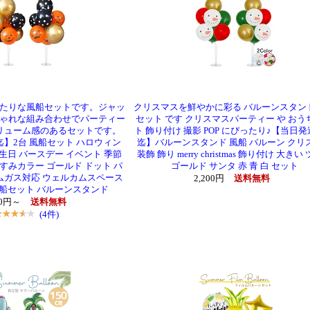
たりな風船セットです。ジャッ
クリスマスを鮮やかに彩る バルーンスタンド
ゃれな組み合わせでパーティー
セット です クリスマスパーティー や おう
リューム感のあるセットです。
ト 飾り付け 撮影 POP にぴったり♪【当日発
迄】2台 風船セット ハロウィン
迄】バルーンスタンド 風船 バルーン クリ
生日 バースデー イベント 季節
装飾 飾り merry christmas 飾り付け 大きい
n くすみカラー ゴールド ドット パ
ゴールド サンタ 赤 青 白 セット
ムガス対応 ウェルカムスペース
2,200円
送料無料
船セット バルーンスタンド
00円～
送料無料
(4件)