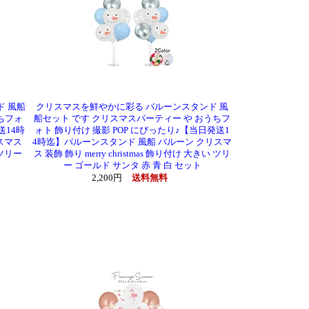
 風船
クリスマスを鮮やかに彩る バルーンスタンド 風
ちフォ
船セット です クリスマスパーティー や おうちフ
送14時
ォト 飾り付け 撮影 POP にぴったり♪【当日発送1
スマス
4時迄】バルーンスタンド 風船 バルーン クリスマ
 ツリー
ス 装飾 飾り merry christmas 飾り付け 大きい ツリ
ー ゴールド サンタ 赤 青 白 セット
2,200円
送料無料