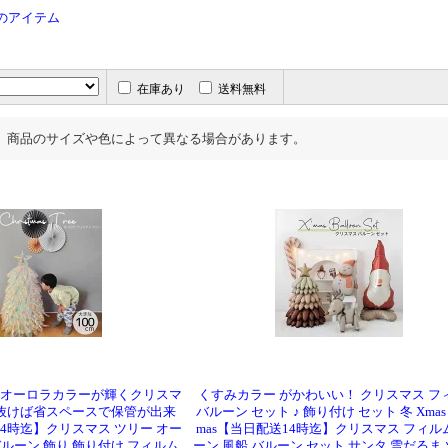
節のアイテム
在庫あり
送料無料
、商品のサイズや色によって異なる場合があります。
!】オーロラカラーが輝くクリスマ
くすみカラー がかわいい！ クリスマス フ
を抜けば省スペースで保管が出来
バルーン セット ♪ 飾り付け セット 冬 Xmas Ch
4時迄】クリスマス ツリー オー
mas【当日配送14時迄】クリスマス フィル
 バルーン 飾り 飾り付け フィルム
ーン 風船 バルーン セット サンタ 雪だるま