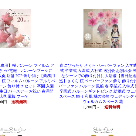
務用】桜 バルーン フィルム ア
春にぴったり さくら ペーパーファン 入学式
お祝いや電報、バルーンブーケに
式 卒業式 入園式 入社式 送別会 お別れ会 等
販促 店舗 POP 飾り付け【業務用
なシーンでの飾り付けに大活躍【当日配送
 桜 フィルムバルーン アルミバ
迄】さくら 桜 ペーパーファン 飾り 飾り付
ーン 飾り付け セット 卒園 入園
パーファン バルーン 風船 春 卒業式 入学式
生日 バースデー お祝い 春満開
卒園式 バルーンギフト ピンク 結婚式 ウェ
花見 電報 ブーケ
スペース 飾り 和風 桃の節句 ウェディング
ウェルカムスペース 花
000円
送料無料
1,700円～
送料無料