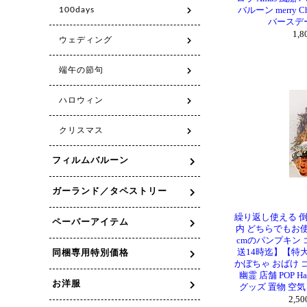
バルーン merry 
バースデー
1,
繰り返し使える 倒
内 どちらでもお
cmのパンプキン
送14時迄】【特大
かぼちゃ おばけ 
幽霊 店舗 POP H
グッズ 置物 空気
2,5