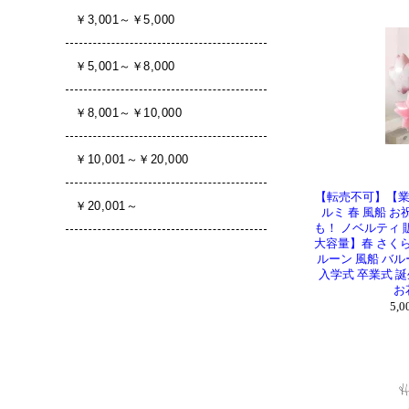
【転売不可】【業
ルミ 春 風船 
も！ ノベルティ 
大容量】春 さくら
ルーン 風船 バル
入学式 卒業式 誕
お
5,