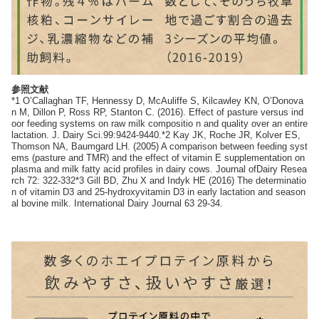
参照文献
*1 O’Callaghan TF, Hennessy D, McAuliffe S, Kilcawley KN, O’Donova
n M, Dillon P, Ross RP, Stanton C. (2016). Effect of pasture versus ind
oor feeding systems on raw milk compositio n and quality over an entire
lactation. J. Dairy Sci.99:9424-9440.*2 Kay JK, Roche JR, Kolver ES,
Thomson NA, Baumgard LH. (2005) A comparison between feeding syst
ems (pasture and TMR) and the effect of vitamin E supplementation on
plasma and milk fatty acid profiles in dairy cows. Journal ofDairy Resea
rch 72: 322-332*3 Gill BD, Zhu X and Indyk HE (2016) The determinatio
n of vitamin D3 and 25-hydroxyvitamin D3 in early lactation and season
al bovine milk. International Dairy Journal 63 29-34.