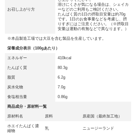
溶けにくさが気になる場合は、シェイカ
お召し上がり方
ーなどのご利用もご検討ください。
たんぱく質の1日の摂取目安量は約70g
です。1日のお食事量などを考慮し、摂
りすぎにはご注意ください。（※摂取目
安量は運動の有無などで異なります。）
※本品製造工場では大豆を含む製品を生産しています。
栄養成分表示（100gあたり）
エネルギー
410kcal
たんぱく質
80.3g
脂質
6.2g
炭水化物
7.0g
食塩相当量
0.86g
商品成分・原材料一覧
原材料名
原料
原産国（最終加工地）
ホエイたんぱく濃
乳
ニュージーランド
縮物