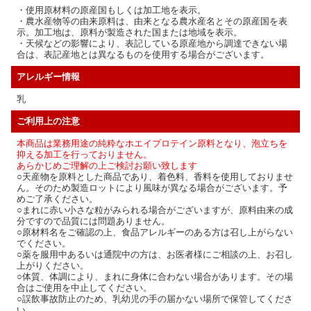
・使用原材料の原産国もしくは加工地を表示。
・農水産物等の由来原料は、由来となる農水産名とその原産国を表
示。加工地は、原料が製造された国または地域を表示。
・天候などの影響により、表記している原産地から調達できない場
合は、表記産地とは異なるものを使用する場合がございます。
アレルギー情報
乳
ご利用上の注意
本商品は業務用途の純粋なホエイプロテイン原料となり、泡立ちを
抑える加工を行っておりません。
あらかじめご理解の上ご検討お願い致します
○天産物を原料とした商品であり、着色料、香料を使用しておりませ
ん。そのため製造ロットにより風味が異なる場合がございます。予
めご了承ください。
○まれに赤い小さな粒がみられる場合がございますが、原料由来の成
分ですので品質には問題ありません。
○原材料名をご確認の上、食品アレルギーのある方は召し上がらない
でください。
○薬を服用中あるいは通院中の方は、お医者様にご相談の上、お召し
上がりください。
○体質、体調により、まれに身体に合わない場合があります。その場
合はご使用を中止してください。
○誤飲事故防止のため、乳幼児の手の届かない場所で保管してくださ
い。