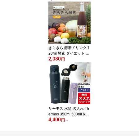
リア ) 選べる 内容量 2g×
100包 / 3g×80包 / 5g×50
包 オーガニック認証 ノ
ンカフェイン の 有機 ル
イボス 茶 の 大容量 植物
由来のティーバッグ
きらきら 酵素ドリンク 7
20ml 酵素 ダイエット フ
2,080
ァスティング に！ 酵素
円
サプリ をお探しの方にも
nichie ニチエー 【フー
ド】
サーモス 水筒 名入れ Th
ermos 350ml 500ml 600
4,400
ml 750ml マグボトル 子
円
～
供用水筒 ステンレスボト
ル おしゃれ JNL-S350 J
NL-S500 JNL-S750 プレ