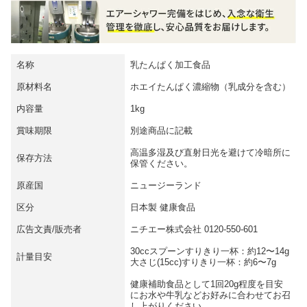
名称
乳たんぱく加工食品
原材料名
ホエイたんぱく濃縮物（乳成分を含む）
内容量
1kg
賞味期限
別途商品に記載
高温多湿及び直射日光を避けて冷暗所に
保存方法
保管ください。
原産国
ニュージーランド
区分
日本製 健康食品
広告文責/販売者
ニチエー株式会社 0120-550-601
30ccスプーンすりきり一杯：約12〜14g
計量目安
大さじ(15cc)すりきり一杯：約6〜7g
健康補助食品として1回20g程度を目安
にお水や牛乳などお好みに合わせてお召
し上がりください。