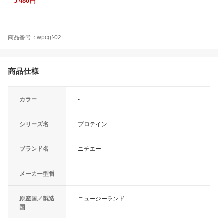
5,480円
商品番号：wpcgf-02
商品仕様
カラー
-
シリーズ名
プロテイン
ブランド名
ニチエー
メーカー型番
-
原産国／製造
ニュージーランド
国