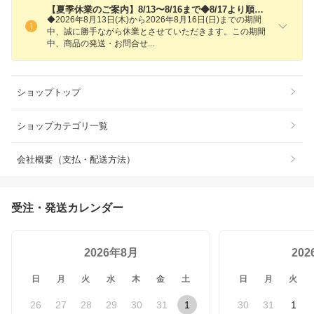
【夏季休業のご案内】8/13〜8/16まで◆8/17より順次ご発送します。
◆2026年8月13日(木)から2026年8月16日(日)までの期間
中、誠に勝手ながら休業とさせていただきます。この期間
中、商品の発送・お問合
せ
ショップトップ
ショップカテゴリ一覧
会社概要（支払・配送方法）
受注・発送カレンダー
2026年8月
20
日
月
火
水
木
金
土
日
月
火
26
27
28
29
30
31
1
30
31
1