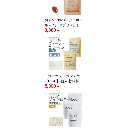
神トク10％OFFクーポン
ルテイン サプリメント
3,880
ゼアキサンチン 90粒
円
（約3ヶ月分） ルテイン
サプリ E10 nichie ニチエ
ー RSL #別売詰め替えボ
トル対応 【サプリ】
コラーゲン フランス産
【HIGH】 粉末 甘味料・
5,300
着色料・保存料不使用 1
円
00% 1kg フィッシュ コ
ラーゲンペプチド を手軽
に摂取 大容量 コラーゲ
ンパウダー サプリ nichie
ニチエー RSL