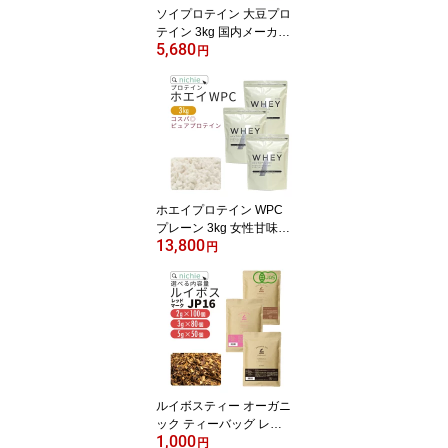
ソイプロテイン 大豆プロ
テイン 3kg 国内メーカー
5,680
製造品 大豆 植物 タンパ
円
ク質 サプリメント 大容
量 nichie ニチエー
ホエイプロテイン WPC
プレーン 3kg 女性甘味料
13,800
不使用 プロテイン コン
円
セントレート の ホエイ
プロテイン100 ！ 女性
にもおすすめ nichie ニチ
エー
ルイボスティー オーガニ
ック ティーバッグ レッ
1,000
ドマークJP16(旧 スーペ
円