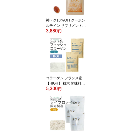
神トク10％OFFクーポン
ルテイン サプリメント
3,880
ゼアキサンチン 90粒
円
（約3ヶ月分） ルテイン
サプリ E10 nichie ニチエ
ー RSL #別売詰め替えボ
トル対応 【サプリ】
コラーゲン フランス産
【HIGH】 粉末 甘味料・
5,300
着色料・保存料不使用 1
円
00% 1kg フィッシュ コ
ラーゲンペプチド を手軽
に摂取 大容量 コラーゲ
ンパウダー サプリ nichie
ニチエー RSL