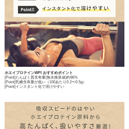
ホエイプロテインWPI おすすめポイント
[Point]たんぱく質含有量(無水換算値)約96%
[Point]乳糖含有量が低い（100あたり0.2〜0.5g）
[Point]インスタント化で溶けやすい