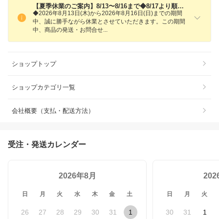
【夏季休業のご案内】8/13〜8/16まで◆8/17より順次ご発送します。
◆2026年8月13日(木)から2026年8月16日(日)までの期間
中、誠に勝手ながら休業とさせていただきます。この期間
中、商品の発送・お問合
せ
ショップトップ
ショップカテゴリ一覧
会社概要（支払・配送方法）
受注・発送カレンダー
2026年8月
20
日
月
火
水
木
金
土
日
月
火
26
27
28
29
30
31
1
30
31
1