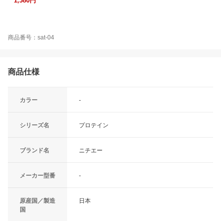
1,380円
商品番号：sat-04
商品仕様
カラー
-
シリーズ名
プロテイン
ブランド名
ニチエー
メーカー型番
-
原産国／製造
日本
国