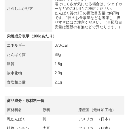
溶けにくさが気になる場合は、シェイカ
お召し上がり方
ーなどのご利用もご検討ください。
たんぱく質の1日の摂取目安量は約70g
です。1日のお食事量などを考慮し、摂
りすぎにはご注意ください。（※摂取目
安量は運動の有無などで異なります。）
栄養成分表示（100gあたり）
エネルギー
370kcal
たんぱく質
89g
脂質
1.5g
炭水化物
2.3g
食塩相当量
2.1g
商品成分・原材料一覧
原材料名
原料
原産国（最終加工地）
乳たんぱく
乳
アメリカ （日本）
植物レシチン
大豆
アメリカ （日本）