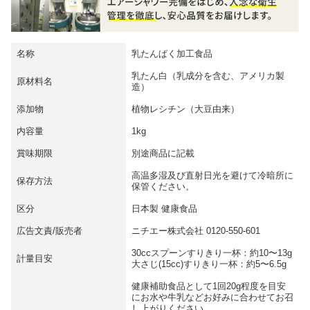
名称
乳たんぱく加工食品
乳たん白（乳成分を含む、アメリカ製
原材料名
造）
添加物
植物レシチン（大豆由来）
内容量
1kg
賞味期限
別途商品に記載
高温多湿及び直射日光を避けて冷暗所に
保存方法
保管ください。
区分
日本製 健康食品
広告文責/販売者
ニチエー株式会社 0120-550-601
30ccスプーンすりきり一杯：約10〜13g
計量目安
大さじ(15cc)すりきり一杯：約5〜6.5g
健康補助食品として1回20g程度を目安
にお水や牛乳などお好みに合わせてお召
し上がりください。