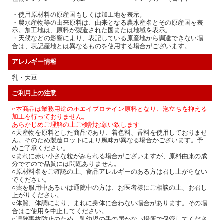
・使用原材料の原産国もしくは加工地を表示。
・農水産物等の由来原料は、由来となる農水産名とその原産国を表
示。加工地は、原料が製造された国または地域を表示。
・天候などの影響により、表記している原産地から調達できない場
合は、表記産地とは異なるものを使用する場合がございます。
アレルギー情報
乳・大豆
ご利用上の注意
○本商品は業務用途のホエイプロテイン原料となり、泡立ちを抑える
加工を行っておりません。
あらかじめご理解の上ご検討お願い致します
○天産物を原料とした商品であり、着色料、香料を使用しておりませ
ん。そのため製造ロットにより風味が異なる場合がございます。予
めご了承ください。
○まれに赤い小さな粒がみられる場合がございますが、原料由来の成
分ですので品質には問題ありません。
○原材料名をご確認の上、食品アレルギーのある方は召し上がらない
でください。
○薬を服用中あるいは通院中の方は、お医者様にご相談の上、お召し
上がりください。
○体質、体調により、まれに身体に合わない場合があります。その場
合はご使用を中止してください。
○誤飲事故防止のため、乳幼児の手の届かない場所で保管してくださ