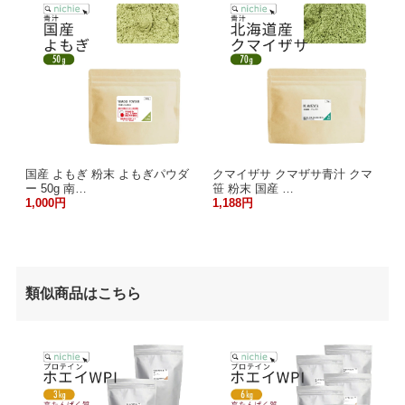
国産 よもぎ 粉末 よもぎパウダ
クマイザサ クマザサ青汁 クマ
ー 50g 南…
笹 粉末 国産 …
1,000円
1,188円
類似商品はこちら