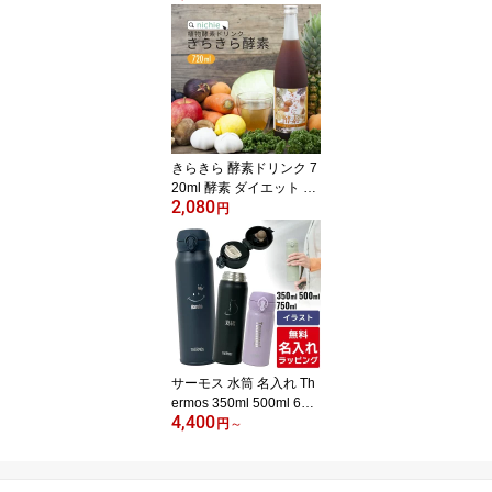
リア ) 選べる 内容量 2g×
100包 / 3g×80包 / 5g×50
包 オーガニック認証 ノ
ンカフェイン の 有機 ル
イボス 茶 の 大容量 植物
由来のティーバッグ
きらきら 酵素ドリンク 7
20ml 酵素 ダイエット フ
2,080
ァスティング に！ 酵素
円
サプリ をお探しの方にも
nichie ニチエー 【フー
ド】
サーモス 水筒 名入れ Th
ermos 350ml 500ml 600
4,400
ml 750ml マグボトル 子
円
～
供用水筒 ステンレスボト
ル おしゃれ JNL-S350 J
NL-S500 JNL-S750 プレ