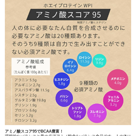
アミノ酸スコア95でBCAA豊富！