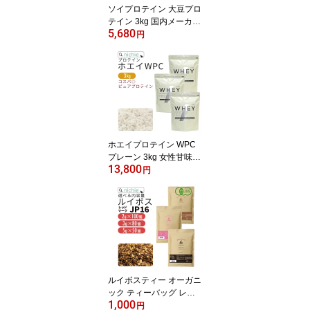
ソイプロテイン 大豆プロ
テイン 3kg 国内メーカー
5,680
製造品 大豆 植物 タンパ
円
ク質 サプリメント 大容
量 nichie ニチエー
ホエイプロテイン WPC
プレーン 3kg 女性甘味料
13,800
不使用 プロテイン コン
円
セントレート の ホエイ
プロテイン100 ！ 女性
にもおすすめ nichie ニチ
エー
ルイボスティー オーガニ
ック ティーバッグ レッ
1,000
ドマークJP16(旧 スーペ
円