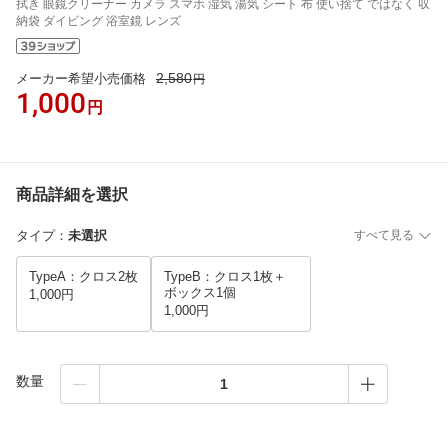
拭き 眼鏡クリーナー カメラ スマホ 湿気 湯気 シート 布 使い捨て ではなく 収
納袋 ダイビング 浴室鏡 レンズ
2,580
メーカー希望小売価格
円
1,000
円
商品詳細を選択
タイプ
：
未選択
すべて見る
TypeA：クロス2枚
TypeB：クロス1枚＋
ボックス1個
1,000円
1,000円
数量