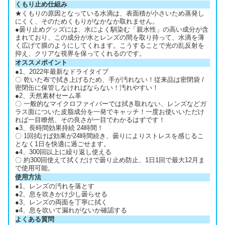
くもり止め仕組み
★くもりの原因となっている水滴は、表面積が小さいため蒸発し
にくく、そのためくもりがなかなか取れません。
●曇り止めグッズには、水によく馴染む「親水性」の高い成分が含
まれており、この成分が水とレンズの間を取り持って、水滴を薄
く広げて膜のようにしてくれます。こうすることで光の乱反射を
抑え、クリアな視界を保ってくれるのです。
オススメポイント
●1、2022年最新なドライタイプ
〇 乾いた布で拭き上げるため、手が汚れない！従来品は密閉袋 /
密閉缶に保管しなければならない！汚れやすい！
●2、天然素材セーム革
〇 一般的なマイクロファイバーでは拭き取れない、レンズなどガ
ラス面についた皮脂成分を一発でキャッチ！一度お使いいただけ
れば一目瞭然、その良さが一目でわかるはずです！
●3、長時間効果持続 24時間！
〇 1回拭けば効果が24時間続き、曇りによりストレスを感じるこ
となく1日を快適に過ごせます。
●4、300回以上に繰り返し使える
〇 約300回使えて拭くだけで曇り止め防止、1日1回で最大12月ま
で使用可能。
使用方法
●1、レンズの汚れを落とす
●2、息を吹きかけ少し曇らせる
●3、レンズの両面を丁寧に拭く
●4、息を吹いて漏れがないか確認する
よくある質問