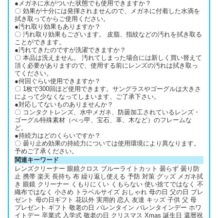
●メガネに水がついた状態でも使用できますか？
〇 効果が十分には発揮されませんので、メガネに付着した水滴を
拭き取ってからご使用ください。
●汚れ取り効果もありますか？
〇 汚れ取り効果もございます。 皮脂、指紋などの汚れを拭き取る
ことができます。
●汚れてきたのですが洗濯できますか？
〇 本品は洗えません。 汚れてしまった場合には新しく買い替えて
頂く必要がありますので、使用する前にレンズの汚れは拭き取っ
てください。
●何回ぐらい使用できますか？
〇 1枚で300回ほど使用できます。サングラスやゴーグルは大きさ
によって少なくなってしまいます、ご了承下さい。
●対応してないものありませんか？
〇 コンタクトレンズ、水中メガネ、防曇加工されているレンズ・
ゴーグル特殊素材（べっ甲、宝石、革、木など）のフレームな
ど。
●持続力はどのくらいですか？
〇 曇り止め効果の持続力については使用環境により異なります。
予めご了承ください。
関連キーワード
レンズクリーナー 眼鏡クロス ブルーライトカット 曇らず 曇り防
止 携帯 楽天 長持ち 布 繰り返し使える 予防 対策 グッズ メガネ拭
き 眼鏡 クリーナー くもりにくい くもらない 使い捨てではなく 不
織布ではなく 小さめ トラベルサイズ おしゃれ 母の日 父の日 プレ
ゼント 母の日ギフト 花以外 実用的 恋人 友達 キッズ 子供 父 母
プレゼント ギフト 敬老の日 バレンタイン バレンタインデー ホワ
イトデー 卒業式 入学式 敬老の日 クリスマス Xmas 誕生日 還暦祝