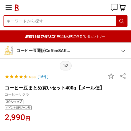
8/11(火)01:59まで
要エントリー
コーヒー豆通販CoffeeSA
K
1/2
（
16
件）
4.88
コーヒー豆まとめ買いセット400g【メール便】
コーヒーサクラ
2,990
円