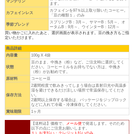
マンデリン
ます。
カフェインを97％以上取り除いたコーヒー。
カフェインレス
「豆の種類１」のみ
スプリングB：3月～、サマーB：5月～、オ
季節ブレンド
ータムB：9月～、ウインターB：12月～
買い物かごに入れたあと、選択画面が表示されます。豆の挽き方もご指
定いただけます。
商品詳細
内容量
100g X 4袋
豆のまま、中挽き（粉）など。ご注文時に選択してく
状態
ださい。コーヒーミルをお持ちでない方は、中挽き
（粉）がお勧めです。
原材料
コーヒー豆
2週間程度で飲みきってしまう場合は直射日光や高温多
湿を避けできるだけ涼しい場所で常温保存してくださ
保存方法
い。
2週間以上保存する場合は、パッケージをジップロック
などに入れて冷蔵・冷凍保存してください。
賞味期限
1ヶ月
【送料込】価格で、
メール便
で発送します。そのため
以下の点にご注意お願いします。
１）お支払い：クレジット払いのみ。