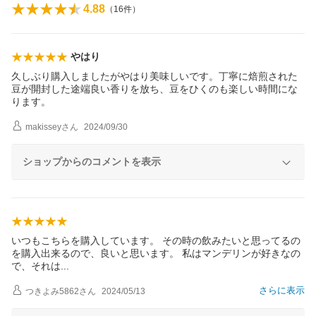
4.88
（
16
件）
やはり
久しぶり購入しましたがやはり美味しいです。丁寧に焙煎された
豆が開封した途端良い香りを放ち、豆をひくのも楽しい時間にな
ります。
makissey
さん
2024/09/30
ショップからのコメントを表示
いつもこちらを購入しています。 その時の飲みたいと思ってるの
を購入出来るので、良いと思います。 私はマンデリンが好きなの
で、それ
は
さらに表示
つきよみ5862
さん
2024/05/13