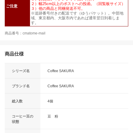
２）幅25cm以上のポストへの投函。（回覧板サイズ）
ご注意
３）他の商品と同梱発送不可。
※追跡番号付きの配送です（ゆうパケット）。中部地
域、東京都内、大阪市内であれば通常翌日到着しま
す。
商品番号：cmatome-mail
商品仕様
シリーズ名
Coffee SAKURA
ブランド名
Coffee SAKURA
総入数
4個
コーヒー豆の
豆 粉
状態