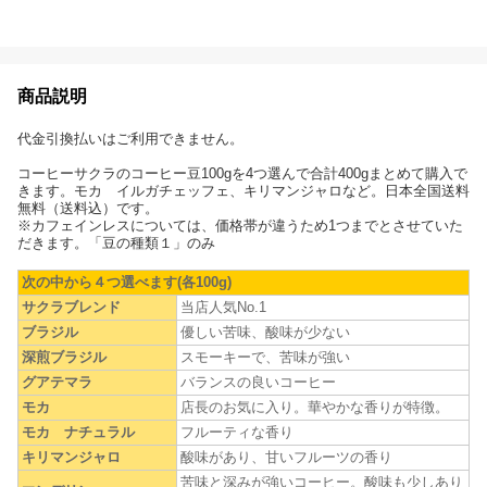
商品説明
代金引換払いはご利用できません。
コーヒーサクラのコーヒー豆100gを4つ選んで合計400gまとめて購入で
きます。モカ イルガチェッフェ、キリマンジャロなど。日本全国送料
無料（送料込）です。
※カフェインレスについては、価格帯が違うため1つまでとさせていた
だきます。「豆の種類１」のみ
次の中から４つ選べます(各100g)
サクラブレンド
当店人気No.1
ブラジル
優しい苦味、酸味が少ない
深煎ブラジル
スモーキーで、苦味が強い
グアテマラ
バランスの良いコーヒー
モカ
店長のお気に入り。華やかな香りが特徴。
モカ ナチュラル
フルーティな香り
キリマンジャロ
酸味があり、甘いフルーツの香り
苦味と深みが強いコーヒー。酸味も少しあり