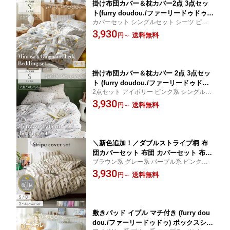
掛け布団カバー＆枕カバー2点 3点セッ
ト(furry doudou./ファーリードゥドゥ)
カバーセット シングルセット シーツ ピロ
ギンガムチェック柄×ミモザ 掛けカバー
ーケース 枕 掛けカバー 新生活 一人暮らし
3,930
枕カバー カバーセット ミモザ かわいい
送料無料
円
～
こだわり 快適 おすすめ 人気 ココプラッツ
チェック グレー ベージュ 大人かわいい
インテリア CocoplatzInterior cocopla coco
インテリア 韓国インテリア グレージュ
platz
◆
掛け布団カバー＆枕カバー 2点 3点セッ
ト (furry doudou./ファーリードゥドゥ)
2点セット アイボリー ピンク系 シングルセ
テラゾー柄 掛けカバー 枕カバー カバー
ット 模様替え 一人暮らし 新生活 TERAZZO
3,930
セット テラゾー かわいい 大人かわいい
送料無料
円
～
おすすめ 人気 こだわり ココプラッツイン
韓国インテリア 海外インテリア 海外モ
テリア CocoplatzInterior cocopla cocoplatz
ダン 大理石 シングル おしゃれ terazzo
◆
＼新色追加！／ダブルストライプ柄 布
団カバーセット 布団 カバーセット 布団
ブラウン系 グレー系 パープル系 ピンク系
カバー 寝具 ストライプ カバーリング
ニュアンスカラー 寝具 寝装 布団 カバー セ
3,930
おしゃれ かわいい シングル ダブル ベ
送料無料
円
～
ット 人気 おすすめ こだわり ココプラッツ
ッドリネン 新生活 一人暮らし 韓国イン
インテリア CocoplatzInterior cocopla coco
テリア ナチュラル 敷き布団 マットレス
platz
カバー
敷きパッド イブル マチ付き (furry dou
dou./ファーリードゥドゥ) ボックスシー