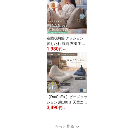
る マシュマロ タオルケ
ット ガーゼケット 夏用
のびのび おしゃれ かわ
いい 韓国インテリア 年
中 もこもこ ひざ掛け ハ
ーフ シングル
布団収納袋 クッション
背もたれ 収納 布団 羽毛
1,980
布団 毛布 ブランケット
円
～
衣替え 足置き シンプル
三角 四角 くすみカラー
ニュアンスカラー 持ち手
付き 洗える 新生活 一人
暮らし ワンルーム ドコ
ファ【Do/CoFa.】
【Do/CoFa.】ビーズクッ
ション 綿100％ 天竺ニッ
3,490
ト生地 カバーが洗える
円
～
コンパクト 小さめ 大き
め 背もたれ 軽い クッシ
ョン おしゃれ 天然素材
もっと見る
人をダメにする 抱き枕