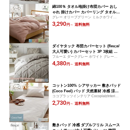
綿100％ タオル地掛け布団カバー おし
ゃれ 掛けカバー カバーリング タオル地
グレー オリーブグリーン ミルクホワイト
布団カバー カバー パイル地 ベッドカバ
サンドベージュ ブルー モーヴピンク 150×2
3,290
ー ベッドリネン 多色 寝具 年中使える
送料無料
円
～
10 190×210 ココプラッツインテリア Coco
オールシーズン 春 夏 秋 冬 選べる色 来
platzInterior
客用 シンプル さらさら
ダイヤタック 布団カバーセット (fleu;e/
大人可愛い) カバーセット 3P 3枚組 掛
フルーエ ダークグレー ホワイト グレー系
け布団 カバー マットレス 敷布団 シー
ブルー系 グレイッシュ系 ピンク系 3点ココ
4,380
ツ まくらカバー おしゃれ 大人可愛い
送料無料
円
～
プラッツインテリア CocoplatzInterior coco
オールシーズン 春 夏 秋 冬 かわいい シ
pla cocoplatz
ーツ 寝具 ベッド 韓国 カバーシリーズ
フルーエ
コットン100% シアサッカー 敷きパッド
(Coco Feel) パッド 天然素材 冷感 涼感
ココプラッツインテリア CocoplatzInterior
夏 かわいい シンプル 肌触り おしゃれ
cocopla cocoplatz
2,730
洗い替え ココフィール ファミリー 綿10
送料無料
円
～
0％ シングル セミダブル ダブル クイー
ン グレー系 グリーン系 洗える
敷きパッド 冷感 ダブルフリル スムース