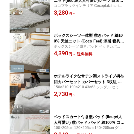
ニット(fleu;e/大人可愛い)シーツ 韓国イ
ココプラッツインテリア CocoplatzInterior
ンテリア かわいい 涼感 寝具 洗い替え
cocopla cocoplatz
3,280
ひんやり 冷感 暑さ対策
円
～
ボックスシーツ一体型 敷きパッド 綿10
0% 天竺ニット (Coco Feel) 涼感 寝具
ボックスシーツ 敷きパッド ベッドカバー
布団 ベッド 敷きパッド ナチュラル お
オールシーズン おしゃれ シンプル 布団シ
4,390
しゃれ コットン シーツ ニュアンスカラ
送料無料
円
～
ーツ BOXシーツ 綿100 コットン 天竺ニッ
ー くすみカラー 洗える 洗い替え 無地
ト ニット素材 肌着のような肌触り もっち
新生活 シングル セミダブル ダブル
り ココフィール
ホテルライクなサテン調ストライプ柄布
団カバーセット カバーセット 3枚組 掛
150×210 190×210 43×63 シングル セミダ
け布団カバー マットレス・敷布団兼用
ブル ダブル セット 3点セット ネイビー グ
2,730
シーツ まくらカバー おしゃれ モダン
円
～
レー ホワイト ブルー グレー ココプラッツ
オールシーズン 春 夏 秋 冬 デザイン か
インテリア CocoplatzInterior cocopla coco
わいい シーツ 寝具 新生活
platz
ベッドスカート付き敷パッド (fleu;e/大
人可愛い) 敷パッド パッド 綿100％ コッ
100×205cm 120×205cm 140×205cm グレ
トン シングル セミダブル ダブル 大人
ー ホワイト ブルー ピンク くすみカラー ニ
可愛い 寝具 新生活 グレー ホワイト ブ