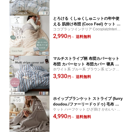
韓国インテリア ブラック ブルー ベージ
テリア CocoplatzInterior cocopla cocoplatz
ュ ストライプ シングル 韓国 おしゃれ
◆
とろける くしゅくしゅニットの年中使
える 肌掛け布団 (Coco Feel) ケット 洗
ココプラッツインテリア CocoplatzInterior
える レーヨン マシュマロ 140cm 190c
cocopla cocoplatz Coco Feel ココフィール
2,990
m シングル 年中 とろとろ くしゅくしゅ
送料無料
円
～
とろける とろとろ くしゅくしゅ ケット 肌
おしゃれ かわいい 春 夏 とろとろケッ
掛け 洗える掛け布団 ハーフ シングル 春 夏
ト 掛け布団 肌布団 タオルケット ココ
秋 夏用
フィール ◆
マルチストライプ柄 布団カバーセット
布団 カバーセット 布団カバー 寝具 ス
ホワイト系 ブルー系 ブラウン系 ピンク系
トライプ カバーリング おしゃれ かわい
ニュアンスカラー 寝具 寝装 布団 カバー セ
3,930
い シングル ダブル ベッドリネン 新生
送料無料
円
～
ット 人気 おすすめ こだわり ココプラッツ
活 一人暮らし 韓国インテリア ナチュラ
インテリア CocoplatzInterior cocopla coco
ル 敷き布団 マットレス カバー
platz
ホイップブランケット ストライプ (furry
doudou./ファーリードゥドゥ) 毛布 あ
ケット ハーフケット ひざ掛け かわいい 可
ったか あたたかい ふわとろ もこもこ
愛い おしゃれ あったか 洗える 洗濯可 寒さ
4,990
ふわふわ 秋 冬 かわいい ハーフ 140×10
送料無料
円
～
対策 韓国 ココプラッツインテリア Cocopla
0 シングル 140×200 ダブル 180×200 グ
tzInterior cocopla cocoplatz
レージュ ベージュ