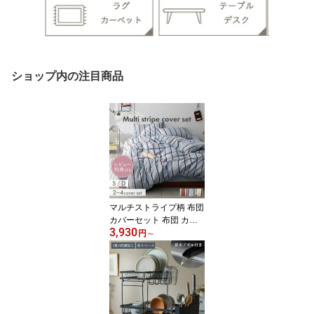
ショップ内の注目商品
マルチストライプ柄 布団
カバーセット 布団 カバ
3,930
ーセット 布団カバー 寝
円
～
具 ストライプ カバーリ
ング おしゃれ かわいい
シングル ダブル ベッド
リネン 新生活 一人暮ら
し 韓国インテリア ナチ
ュラル 敷き布団 マット