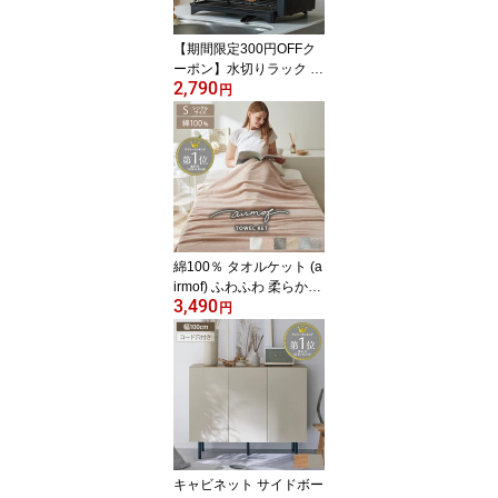
レス カバー
【期間限定300円OFFク
ーポン】水切りラック 2
2,790
段 水切り ラック シンプ
円
ル キッチン 台所 水切り
かご 幅47 奥行30.5 黒 ブ
ラック 食器 収納 食器洗
い シンプル シンク上 ス
リム スタイリッシュ コ
ンパクト 省スペース 新
生活 一人暮らし ファミ
リー 家族 片付け 整理 ◆
綿100％ タオルケット (a
irmof) ふわふわ 柔らかい
3,490
コットン 綿 100％ 無地
円
おしゃれ プチギフト 中
厚手 ふんわり かわいい
ニュアンス シングル 140
×190 ホワイト ピンク ブ
ラウン ブルー ベージュ
くすみカラー エアモフ
キャビネット サイドボー