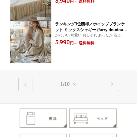
3,940
送料無料
円
～
ュアンスカラー フルーエ エレガント ココ
ルー ピンク 100×205 120×205 140×205
プラッツインテリア CocoplatzInterior coco
フリル かわいい カバーシリーズ フルー
pla cocoplatz
エ
ランキング3位獲得／ホイップブランケ
ット ミックスシャギー (furry doudou./
かわいい 可愛い おしゃれ あったか 洗える
ファーリードゥドゥ) 毛布 あったか あ
洗濯可 寒さ対策 韓国 ココプラッツインテ
5,990
たたかい ふわとろ もこもこ ふわふわ
送料無料
円
～
リア CocoplatzInterior cocopla cocoplatz
秋 冬 かわいい ハーフ 140×100 シング
ル 140×200 ダブル 180×200
1/10