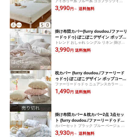
アイボリー系 ブルー系 ココプラッツインテ
ツ一体型 敷きパット キルトパッド シン
リア CocoplatzInterior cocopla cocoplatz
3,990
グル ダブル キルティング かわいい お
送料無料
円
～
しゃれ 韓国インテリア さらさら 新生活
一人暮らし 洗える ibru ◆
掛け布団カバー(furry doudou./ファーリ
ードゥドゥ) ぽこぽこデザイン ポップコ
トレンド おしゃれ シングル リネン 掛け布
ーン生地 くしゅくしゅ 夏 冷感 おしゃ
団 カバー 150×210 洗い替え 洗える 可愛い
3,990
れ かわいい お洒落 洗える 夏用 韓国イ
送料無料
円
ホワイト グレー系 ピンク系 ココプラッツ
ンテリア 年中 ふわふわ もこもこ ぽこ
インテリア CocoplatzInterior cocopla coco
ぽこ くすみカラー シングル ファーリー
platz
ドゥドゥ
枕カバー (furry doudou./ファーリード
ゥドゥ) ぽこぽこデザイン ポップコーン
ファーリードゥドゥ ニュアンスカラー 韓国
生地 くしゅくしゅ 夏 おしゃれ かわい
可愛い 洗い替え 43×63cm ピロー ピローケ
1,490
い 洗える 夏用 韓国インテリア オール
送料無料
円
ース 枕 カバー ココプラッツインテリア Co
シーズン ふわふわ もこもこ ぽこぽこ
coplatzInterior cocopla cocoplatz
ホワイト グレー系 ピンク系 リボン
掛け布団カバー＆枕カバー2点 3点セッ
ト (furry doudou./ファーリードゥドゥ)
カバーセット ブラック ブルー ベージュ シ
ストライプリボン柄 掛けカバー 枕カバ
ングル セット りぼん柄 ストライプ おすす
3,930
ー カバーセット かわいい 大人かわいい
送料無料
円
～
め 人気 こだわり 新生活 ココプラッツイン