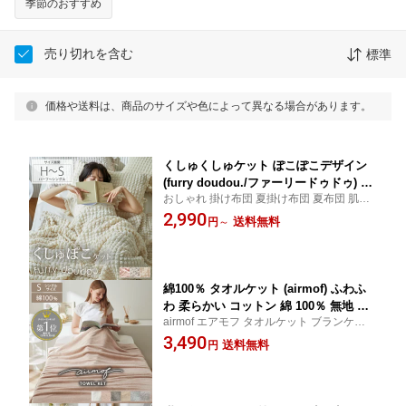
季節のおすすめ
売り切れを含む
標準
価格や送料は、商品のサイズや色によって異なる場合があります。
くしゅくしゅケット ぽこぽこデザイン
(furry doudou./ファーリードゥドゥ) ポ
おしゃれ 掛け布団 夏掛け布団 夏布団 肌掛
ップコーン生地 とろける マシュマロ タ
け布団 肌布団 ホワイト グレー系 ピンク系
2,990
オルケット ガーゼケット 夏用 のびのび
送料無料
円
～
可愛い 洗える ブランケット ケットココプ
おしゃれ かわいい 韓国インテリア 年中
ラッツインテリア CocoplatzInterior cocopl
もこもこ ひざ掛け ハーフ シングル
a cocoplatz
綿100％ タオルケット (airmof) ふわふ
わ 柔らかい コットン 綿 100％ 無地 お
airmof エアモフ タオルケット ブランケット
しゃれ プチギフト 中厚手 ふんわり か
ふんわり ふわふわ 吸水 速乾 軽い コットン
3,490
わいい ニュアンス シングル 140×190 ホ
送料無料
円
くすみカラー オールシーズン ココプラッツ
ワイト ピンク ブラウン ブルー ベージ
インテリア CocoplatzInterior cocopla coco
ュ くすみカラー エアモフ
platz