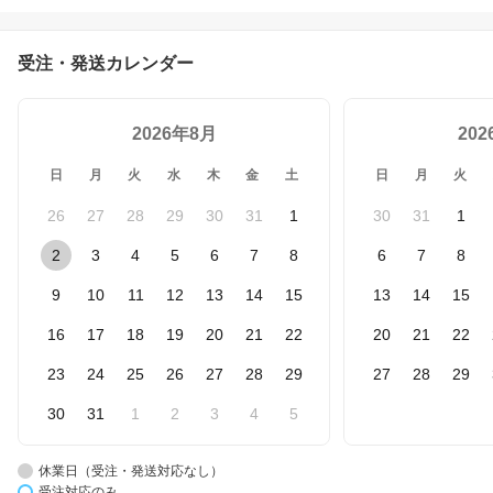
座椅子 三角 マイクロビ
ーズ ドコファ ミニ レギ
ュラー 可愛い 45cm 70c
受注・発送カレンダー
m
2026年8月
20
日
月
火
水
木
金
土
日
月
火
26
27
28
29
30
31
1
30
31
1
2
3
4
5
6
7
8
6
7
8
9
10
11
12
13
14
15
13
14
15
16
17
18
19
20
21
22
20
21
22
23
24
25
26
27
28
29
27
28
29
30
31
1
2
3
4
5
休業日（受注・発送対応なし）
受注対応のみ