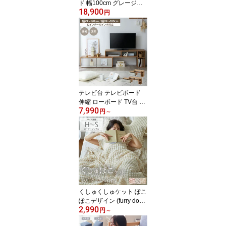
ド 幅100cm グレージュ
18,900
ツートン 木目調 家具 収
円
納 インテリア 脚付き 大
容量 リビング ラック 本
棚 書棚 おしゃれ シンプ
ル リビングボード 韓国
ナチュラル 可動棚 コン
パクト 省スペース 北欧
テレビ台 テレビボード
伸縮 ローボード TV台 コ
7,990
ーナー 木目調 ナチュラ
円
～
ルモダン 79cm 99cm AV
ラック リビングボード
おしゃれ シンプル L字型
オープン スリム ワイド
大容量 収納棚 引き出し
一人暮らし ワンルーム
かわいい 省スペース 32
インチ 43インチ ◆
くしゅくしゅケット ぽこ
ぽこデザイン (furry doud
2,990
ou./ファーリードゥドゥ)
円
～
ポップコーン生地 とろけ