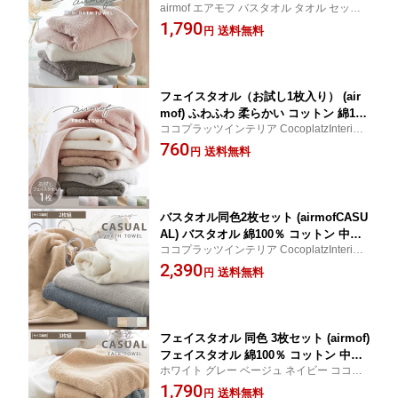
airmof エアモフ バスタオル タオル セット
くすみカラー おしゃれ パステルカラー
ミニサイズ 軽い エコテックス 可愛い 2枚組
1,790
ビッグフェイス 中厚手 シャワー プレゼ
送料無料
円
新生活 ココプラッツインテリア CocoplatzI
ント 40×100cm 綿100％ 吸水力 速乾性
nterior cocopla cocoplatz
軽い ニュアンスカラー エアモフ
フェイスタオル（お試し1枚入り） (air
mof) ふわふわ 柔らかい コットン 綿10
ココプラッツインテリア CocoplatzInterior
0％ 無地 プチギフト 中厚手 無撚糸 ふん
cocopla cocoplatz airmof エアモフ フェイ
760
わり おしゃれ かわいい くすみカラー
送料無料
円
ス タオル ホワイト ピンク ブラウン ブルー
フェイスタオル 34×80cm エアモフ
ベージュ グレー グリーン
バスタオル同色2枚セット (airmofCASU
AL) バスタオル 綿100％ コットン 中厚
ココプラッツインテリア CocoplatzInterior
手 ふわふわ 柔らかい プチギフト ふん
cocopla cocoplatz
2,390
わり おしゃれ かわいい バスタオル エ
送料無料
円
アモフカジュアル エアモフ
フェイスタオル 同色 3枚セット (airmof)
フェイスタオル 綿100％ コットン 中厚
ホワイト グレー ベージュ ネイビー ココプ
手 ふわふわ 柔らかい プチギフト ふん
ラッツインテリア CocoplatzInterior cocopl
1,790
わり おしゃれ フェイスタオル エアモフ
送料無料
円