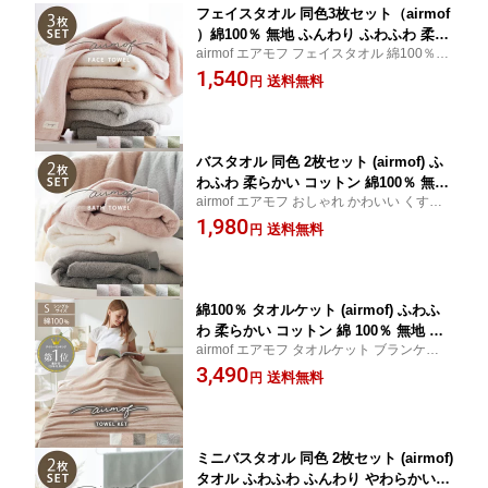
フェイスタオル 同色3枚セット（airmof
）綿100％ 無地 ふんわり ふわふわ 柔ら
airmof エアモフ フェイスタオル 綿100％ 吸
かい 吸水 速乾 コットン プチギフト 中
水 速乾 タオル 3枚セット 3枚組 34cm 80cm
1,540
厚手 無撚糸 エアモフ おしゃれ かわい
送料無料
円
コットン ふんわり やわらか ココプラッツ
い くすみカラー ピンク ブラウン ホワ
インテリア CocoplatzInterior cocopla coco
イト グレー ブルーベージュ グリーン
platz
新生活
バスタオル 同色 2枚セット (airmof) ふ
わふわ 柔らかい コットン 綿100％ 無地
airmof エアモフ おしゃれ かわいい くすみ
プチギフト 中厚手 無撚糸 ふんわり お
カラー タオル セット ふわふわ ふんわり 柔
1,980
しゃれ かわいい くすみカラー 吸水 速
送料無料
円
らかい コットン 綿100％ くすみ ココプラ
乾 60×120cm ピンク ブルー グレー ベ
ッツインテリア CocoplatzInterior cocopla c
ージュ ブラウン グリーン エアモフ
ocoplatz
綿100％ タオルケット (airmof) ふわふ
わ 柔らかい コットン 綿 100％ 無地 お
airmof エアモフ タオルケット ブランケット
しゃれ プチギフト 中厚手 ふんわり か
ふんわり ふわふわ 吸水 速乾 軽い コットン
3,490
わいい ニュアンス シングル 140×190 ホ
送料無料
円
くすみカラー オールシーズン ココプラッツ
ワイト ピンク ブラウン ブルー ベージ
インテリア CocoplatzInterior cocopla coco
ュ くすみカラー エアモフ
platz
ミニバスタオル 同色 2枚セット (airmof)
タオル ふわふわ ふんわり やわらかい