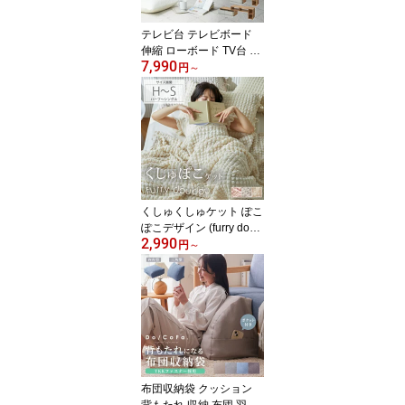
テレビ台 テレビボード
伸縮 ローボード TV台 コ
7,990
ーナー 木目調 ナチュラ
円
～
ルモダン 79cm 99cm AV
ラック リビングボード
おしゃれ シンプル L字型
オープン スリム ワイド
大容量 収納棚 引き出し
一人暮らし ワンルーム
かわいい 省スペース 32
インチ 43インチ ◆
くしゅくしゅケット ぽこ
ぽこデザイン (furry doud
2,990
ou./ファーリードゥドゥ)
円
～
ポップコーン生地 とろけ
る マシュマロ タオルケ
ット ガーゼケット 夏用
のびのび おしゃれ かわ
いい 韓国インテリア 年
中 もこもこ ひざ掛け ハ
ーフ シングル
布団収納袋 クッション
背もたれ 収納 布団 羽毛