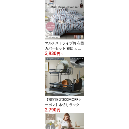
マルチストライプ柄 布団
カバーセット 布団 カバ
3,930
ーセット 布団カバー 寝
円
～
具 ストライプ カバーリ
ング おしゃれ かわいい
シングル ダブル ベッド
リネン 新生活 一人暮ら
し 韓国インテリア ナチ
ュラル 敷き布団 マット
レス カバー
【期間限定300円OFFク
ーポン】水切りラック 2
2,790
段 水切り ラック シンプ
円
ル キッチン 台所 水切り
かご 幅47 奥行30.5 黒 ブ
ラック 食器 収納 食器洗