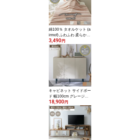
い シンプル シンク上 ス
リム スタイリッシュ コ
ンパクト 省スペース 新
生活 一人暮らし ファミ
リー 家族 片付け 整理 ◆
綿100％ タオルケット (a
irmof) ふわふわ 柔らかい
3,490
コットン 綿 100％ 無地
円
おしゃれ プチギフト 中
厚手 ふんわり かわいい
ニュアンス シングル 140
×190 ホワイト ピンク ブ
ラウン ブルー ベージュ
くすみカラー エアモフ
キャビネット サイドボー
ド 幅100cm グレージュ
18,900
ツートン 木目調 家具 収
円
納 インテリア 脚付き 大
容量 リビング ラック 本
棚 書棚 おしゃれ シンプ
ル リビングボード 韓国
ナチュラル 可動棚 コン
パクト 省スペース 北欧