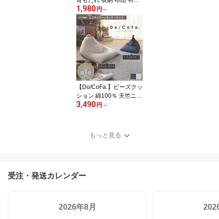
1,980
布団 毛布 ブランケット
円
～
衣替え 足置き シンプル
三角 四角 くすみカラー
ニュアンスカラー 持ち手
付き 洗える 新生活 一人
暮らし ワンルーム ドコ
ファ【Do/CoFa.】
【Do/CoFa.】ビーズクッ
ション 綿100％ 天竺ニッ
3,490
ト生地 カバーが洗える
円
～
コンパクト 小さめ 大き
め 背もたれ 軽い クッシ
ョン おしゃれ 天然素材
もっと見る
人をダメにする 抱き枕
座椅子 三角 マイクロビ
ーズ ドコファ ミニ レギ
ュラー 可愛い 45cm 70c
受注・発送カレンダー
m
2026年8月
20