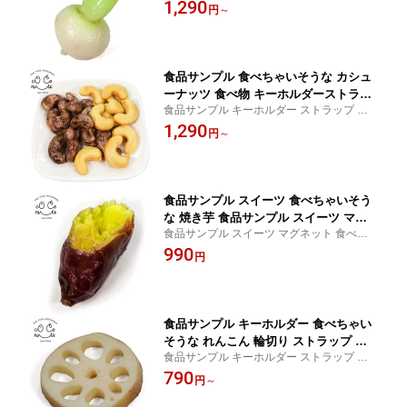
べ物 食品 プレゼント 贈り物 おみやげ に最
1,290
円
～
適
食品サンプル 食べちゃいそうな カシュ
ーナッツ 食べ物 キーホルダーストラッ
食品サンプル キーホルダー ストラップ プ
プ
レゼント 贈り物 おみやげ に最適
1,290
円
～
食品サンプル スイーツ 食べちゃいそう
な 焼き芋 食品サンプル スイーツ マグ
食品サンプル スイーツ マグネット 食べ物
ネット 食べ物 食品サンプルマグネット
プレゼント 贈り物 おみやげ に最適
990
円
食品サンプル キーホルダー 食べちゃい
そうな れんこん 輪切り ストラップ 食
食品サンプル キーホルダー ストラップ プ
べ物
レゼント 贈り物 おみやげ に最適
790
円
～