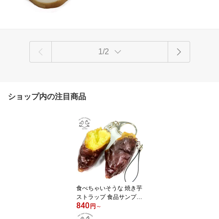
1/2
ショップ内の注目商品
食べちゃいそうな 焼き芋
ストラップ 食品サンプル
840
キーホルダー 食品サンプ
円
～
ル スイーツ 食品 食べ物