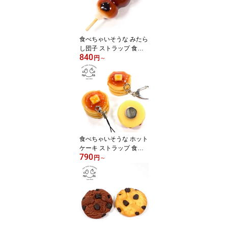
食べちゃいそうな みたら
し団子 ストラップ 食べ
840
物 食品 キーホルダー ブ
円
～
ローチ マグネット 食品
サンプル スイーツ
食べちゃいそうな ホット
ケーキ ストラップ 食品
790
サンプルキーホルダー マ
円
～
グネット 食品サンプルマ
グネット 食べ物 食品 キ
ーホルダー 食品サンプル
スイーツ お菓子