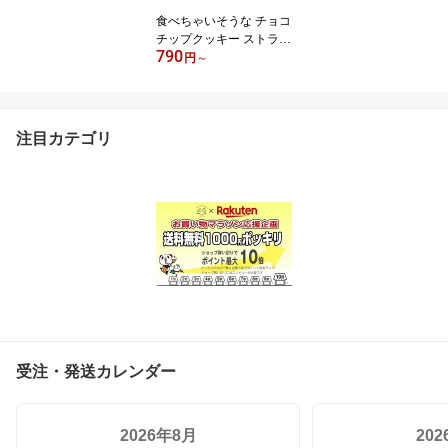
食べちゃいそうな チョコ
チップクッキー ストラッ
790
プ スイーツ 食べ物 食品
円
～
食品サンプル お菓子 キ
ーホルダー
注目カテゴリ
受注・発送カレンダー
2026年8月
20