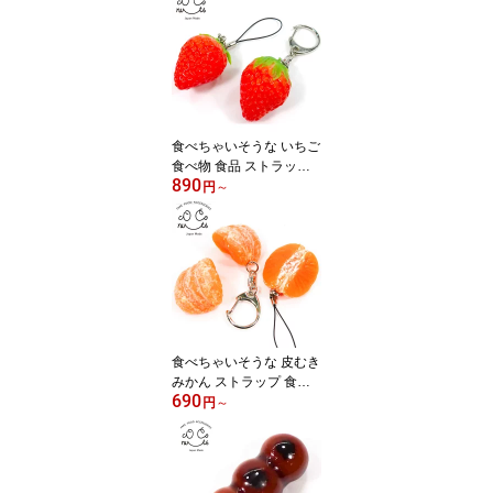
キーホルダー
食べちゃいそうな いちご
食べ物 食品 ストラップ
890
食品サンプル キーホルダ
円
～
ー 食品サンプルキーホル
ダー
食べちゃいそうな 皮むき
みかん ストラップ 食品
690
サンプルキーホルダー 食
円
～
べ物 食品サンプル 食品
キーホルダー