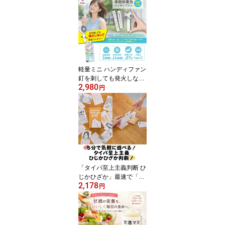
に再現する精巧なブロッ
ク ネジで固定する特殊構
造で、半永久的に壊れな
い作品が作れます ※専用
ドライバー付き サイズH
179×D250×W56ミリ ネ
コ好き ブロック
軽量ミニ ハンディファン
釘を刺しても発火しない
2,980
「準個体電池」使用 超軽
円
量 約87g 小型でパワフ
ル、小さいバッグにも入
ります 風量調節 3段階
最小風量使用時間 約14
時間 サイズW70×D38×H
150mm 充電用ケーブル
(USB A to C)が付属 エア
ージェイ
「タイパ至上主義判断 ひ
じかひざか」最速で「ひ
2,178
じ」か「ひざ」か判断す
円
る”関節系”ハイスピード
カードゲーム「ビザ」
「ピザ」「パエリア」な
ども登場し大混乱！？ プ