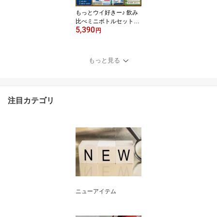
ラップ、キーホルダー ギ
もっとウイ好きー♪ 飲み
フト
比べミニボトルセット｜
5,390
ウイスキー 飲み比べ ミ
円
ニボトル セット 解説リ
ーフレット付き 洋酒 リ
キュール ギフト プレゼ
もっと見る
ント 父の日 誕生日
注目カテゴリ
ニューアイテム