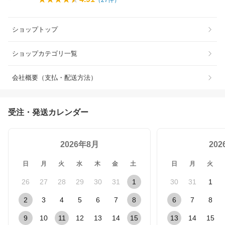
（
27
件）
ショップトップ
ショップカテゴリ一覧
会社概要（支払・配送方法）
受注・発送カレンダー
2026年8月
20
日
月
火
水
木
金
土
日
月
火
26
27
28
29
30
31
1
30
31
1
2
3
4
5
6
7
8
6
7
8
9
10
11
12
13
14
15
13
14
15