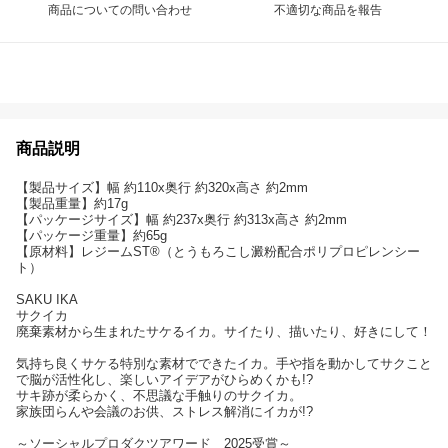
商品についての問い合わせ
不適切な商品を報告
商品説明
【製品サイズ】幅 約110x奥行 約320x高さ 約2mm
【製品重量】約17g
【パッケージサイズ】幅 約237x奥行 約313x高さ 約2mm
【パッケージ重量】約65g
【原材料】レジームST®（とうもろこし澱粉配合ポリプロピレンシー
ト）
SAKU IKA
サクイカ
廃棄素材から生まれたサケるイカ。サイたり、描いたり、好きにして！
気持ち良くサケる特別な素材でできたイカ。手や指を動かしてサクこと
で脳が活性化し、楽しいアイデアがひらめくかも!?
サキ跡が柔らかく、不思議な手触りのサクイカ。
家族団らんや会議のお供、ストレス解消にイカが!?
～ソーシャルプロダクツアワード 2025受賞～