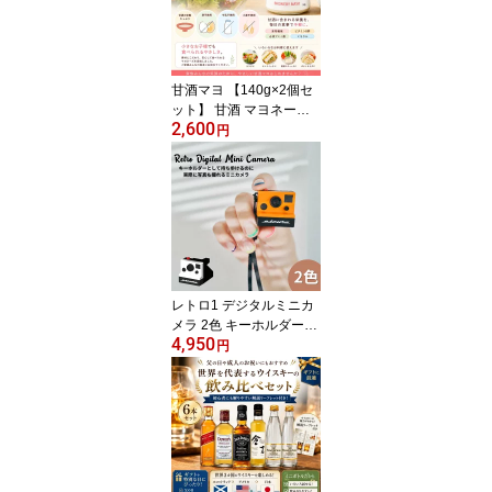
レイ時間約5分 プレイ人
数2～6名 対象年齢：6歳
以上
甘酒マヨ 【140g×2個セ
ット】 甘酒 マヨネーズ
2,600
風 調味料 卵不使用 大豆
円
不使用 アレルギー対応
ヴィーガン グルテンフリ
ー 無添加 腸活 発酵食品
ギフト
レトロ1 デジタルミニカ
メラ 2色 キーホルダーサ
4,950
イズに驚かされるデジタ
円
ルカメラ インスタントカ
メラのフォルムがカワイ
イ USBやメモリーカー
ドでデータ保存可能 解析
度：360万画素 サイズ：
W32×H30×D38mm 付属
品：USBケーブル、スト