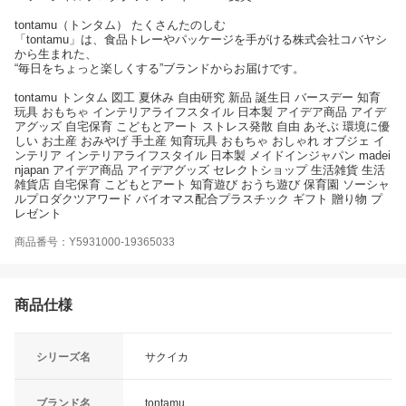
tontamu（トンタム） たくさんたのしむ
「tontamu」は、食品トレーやパッケージを手がける株式会社コバヤシ
から生まれた、
“毎日をちょっと楽しくする”ブランドからお届けです。
tontamu トンタム 図工 夏休み 自由研究 新品 誕生日 バースデー 知育
玩具 おもちゃ インテリアライフスタイル 日本製 アイデア商品 アイデ
アグッズ 自宅保育 こどもとアート ストレス発散 自由 あそぶ 環境に優
しい お土産 おみやげ 手土産 知育玩具 おもちゃ おしゃれ オブジェ イ
ンテリア インテリアライフスタイル 日本製 メイドインジャパン madei
njapan アイデア商品 アイデアグッズ セレクトショップ 生活雑貨 生活
雑貨店 自宅保育 こどもとアート 知育遊び おうち遊び 保育園 ソーシャ
ルプロダクツアワード バイオマス配合プラスチック ギフト 贈り物 プ
レゼント
商品番号：Y5931000-19365033
商品仕様
シリーズ名
サクイカ
ブランド名
tontamu