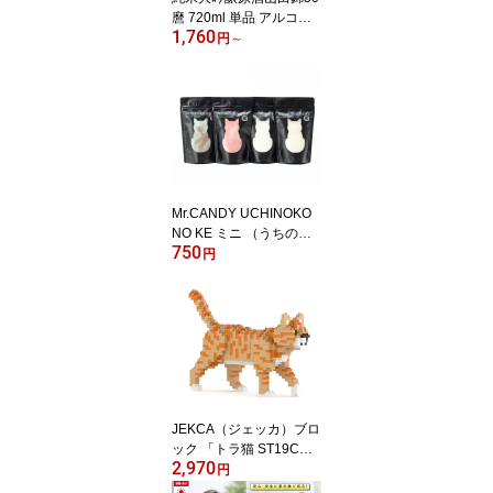
麿 720ml 単品 アルコー
1,760
ル16度 千曲錦酒造 生酒
円
～
芳醇 年1回限定醸造 日本
酒 長野
Mr.CANDY UCHINOKO
NO KE ミニ （うちの子
750
の毛） 【限定品】 ココ
円
ナッツマンゴー／ストロ
ベリートマト／チョコミ
ント／塩バニラレモン ま
るでネコの毛のように滑
らかな質感の特別な「わ
たあめ」 CANDY職人に
よる特許製法
JEKCA（ジェッカ）ブロ
ック 「トラ猫 ST19CM0
2,970
2」 ミニサイズ ブロック
円
の数740個 動物をリアル