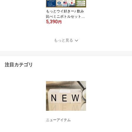
品：USBケーブル、スト
ラップ、キーホルダー ギ
もっとウイ好きー♪ 飲み
フト
比べミニボトルセット｜
5,390
ウイスキー 飲み比べ ミ
円
ニボトル セット 解説リ
ーフレット付き 洋酒 リ
キュール ギフト プレゼ
もっと見る
ント 父の日 誕生日
注目カテゴリ
ニューアイテム