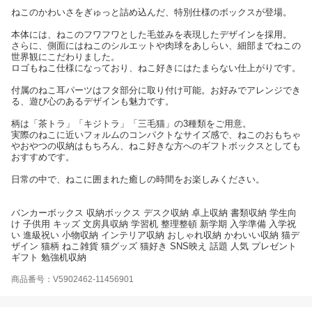
ねこのかわいさをぎゅっと詰め込んだ、特別仕様のボックスが登場。
本体には、ねこのフワフワとした毛並みを表現したデザインを採用。
さらに、側面にはねこのシルエットや肉球をあしらい、細部までねこの
世界観にこだわりました。
ロゴもねこ仕様になっており、ねこ好きにはたまらない仕上がりです。
付属のねこ耳パーツはフタ部分に取り付け可能。お好みでアレンジでき
る、遊び心のあるデザインも魅力です。
柄は「茶トラ」「キジトラ」「三毛猫」の3種類をご用意。
実際のねこに近いフォルムのコンパクトなサイズ感で、ねこのおもちゃ
やおやつの収納はもちろん、ねこ好きな方へのギフトボックスとしても
おすすめです。
日常の中で、ねこに囲まれた癒しの時間をお楽しみください。
バンカーボックス 収納ボックス デスク収納 卓上収納 書類収納 学生向
け 子供用 キッズ 文房具収納 学習机 整理整頓 新学期 入学準備 入学祝
い 進級祝い 小物収納 インテリア収納 おしゃれ収納 かわいい収納 猫デ
ザイン 猫柄 ねこ雑貨 猫グッズ 猫好き SNS映え 話題 人気 プレゼント
ギフト 勉強机収納
商品番号：V5902462-11456901