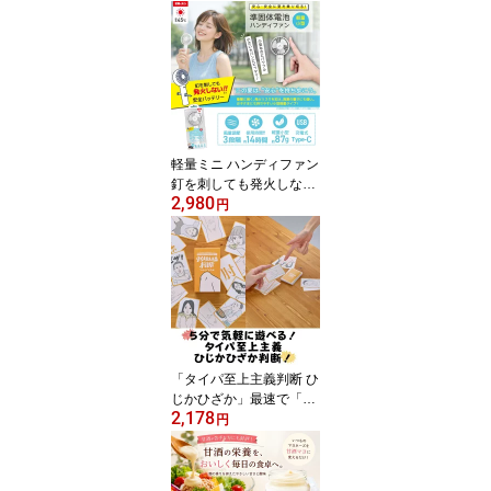
の数740個 動物をリアル
に再現する精巧なブロッ
ク ネジで固定する特殊構
造で、半永久的に壊れな
い作品が作れます ※専用
ドライバー付き サイズH
179×D250×W56ミリ ネ
コ好き ブロック
軽量ミニ ハンディファン
釘を刺しても発火しない
2,980
「準個体電池」使用 超軽
円
量 約87g 小型でパワフ
ル、小さいバッグにも入
ります 風量調節 3段階
最小風量使用時間 約14
時間 サイズW70×D38×H
150mm 充電用ケーブル
(USB A to C)が付属 エア
ージェイ
「タイパ至上主義判断 ひ
じかひざか」最速で「ひ
2,178
じ」か「ひざ」か判断す
円
る”関節系”ハイスピード
カードゲーム「ビザ」
「ピザ」「パエリア」な