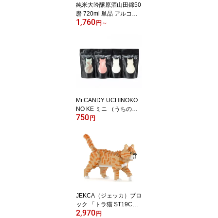
純米大吟醸原酒山田錦50
麿 720ml 単品 アルコー
1,760
ル16度 千曲錦酒造 生酒
円
～
芳醇 年1回限定醸造 日本
酒 長野
Mr.CANDY UCHINOKO
NO KE ミニ （うちの子
750
の毛） 【限定品】 ココ
円
ナッツマンゴー／ストロ
ベリートマト／チョコミ
ント／塩バニラレモン ま
るでネコの毛のように滑
らかな質感の特別な「わ
たあめ」 CANDY職人に
よる特許製法
JEKCA（ジェッカ）ブロ
ック 「トラ猫 ST19CM0
2,970
2」 ミニサイズ ブロック
円