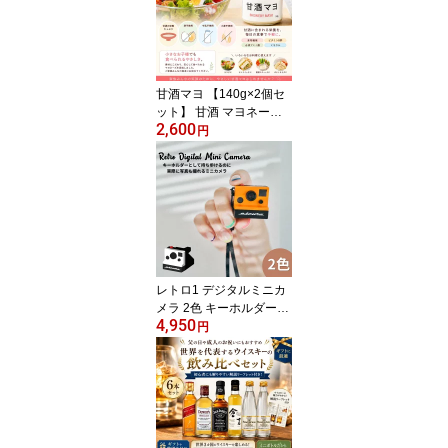
ども登場し大混乱！？ プ
レイ時間約5分 プレイ人
数2～6名 対象年齢：6歳
以上
甘酒マヨ 【140g×2個セ
ット】 甘酒 マヨネーズ
2,600
風 調味料 卵不使用 大豆
円
不使用 アレルギー対応
ヴィーガン グルテンフリ
ー 無添加 腸活 発酵食品
ギフト
レトロ1 デジタルミニカ
メラ 2色 キーホルダーサ
4,950
イズに驚かされるデジタ
円
ルカメラ インスタントカ
メラのフォルムがカワイ
イ USBやメモリーカー
ドでデータ保存可能 解析
度：360万画素 サイズ：
W32×H30×D38mm 付属