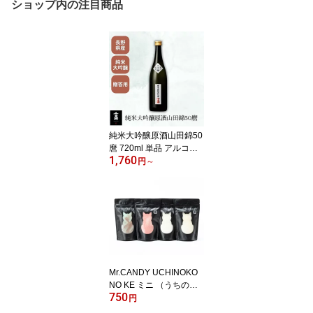
ショップ内の注目商品
純米大吟醸原酒山田錦50
麿 720ml 単品 アルコー
1,760
ル16度 千曲錦酒造 生酒
円
～
芳醇 年1回限定醸造 日本
酒 長野
Mr.CANDY UCHINOKO
NO KE ミニ （うちの子
750
の毛） 【限定品】 ココ
円
ナッツマンゴー／ストロ