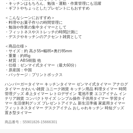
・キッチンはもちろん、勉強・運動・作業管理にも活躍
・ギフトやちょっとしたプレゼントにもおすすめ
＜こんなシーンにおすすめ＞
・料理やお菓子作りの時間管理に
・勉強や作業の集中タイマーとして
・フィットネスやストレッチの時間計測に
・デスクやキッチンのアクセント雑貨として
＜商品仕様＞
・サイズ：約 高さ55×幅85×奥行85mm
・重量：約85g
・材質：ABS樹脂 他
・仕様：ゼンマイ式タイマー（最大60分）
・原産国：中国
・パッケージ：プリントボックス
ハンバーガータイマー キッチンタイマー ゼンマイ式タイマー アナログ
タイマー かわいい雑貨 ユニーク雑貨 キッチン用品 料理タイマー 時間
管理グッズ 卓上タイマー レトロデザイン 電池不要 エコアイテム イン
テリア雑貨 コンパクトサイズ シンプル操作 子供用タイマー 学習タイ
マー 生活便利グッズ プレゼントアイテム 新生活準備 家庭用タイマー
フィットネスタイマー デスクアイテム おしゃれキッチン 時短グッズ
置き型タイマー
商品番号：S5901826-15666301