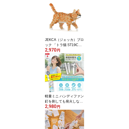
ベリートマト／チョコミ
ント／塩バニラレモン ま
るでネコの毛のように滑
らかな質感の特別な「わ
たあめ」 CANDY職人に
よる特許製法
JEKCA（ジェッカ）ブロ
ック 「トラ猫 ST19CM0
2,970
2」 ミニサイズ ブロック
円
の数740個 動物をリアル
に再現する精巧なブロッ
ク ネジで固定する特殊構
造で、半永久的に壊れな
い作品が作れます ※専用
ドライバー付き サイズH
179×D250×W56ミリ ネ
コ好き ブロック
軽量ミニ ハンディファン
釘を刺しても発火しない
2,980
「準個体電池」使用 超軽
円
量 約87g 小型でパワフ
ル、小さいバッグにも入
ります 風量調節 3段階
最小風量使用時間 約14