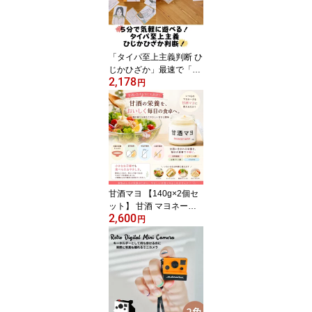
時間 サイズW70×D38×H
150mm 充電用ケーブル
(USB A to C)が付属 エア
ージェイ
「タイパ至上主義判断 ひ
じかひざか」最速で「ひ
2,178
じ」か「ひざ」か判断す
円
る”関節系”ハイスピード
カードゲーム「ビザ」
「ピザ」「パエリア」な
ども登場し大混乱！？ プ
レイ時間約5分 プレイ人
数2～6名 対象年齢：6歳
以上
甘酒マヨ 【140g×2個セ
ット】 甘酒 マヨネーズ
2,600
風 調味料 卵不使用 大豆
円
不使用 アレルギー対応
ヴィーガン グルテンフリ
ー 無添加 腸活 発酵食品
ギフト