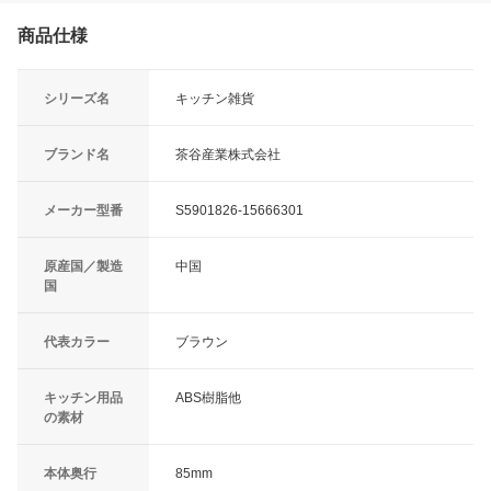
商品仕様
シリーズ名
キッチン雑貨
ブランド名
茶谷産業株式会社
メーカー型番
S5901826-15666301
原産国／製造
中国
国
代表カラー
ブラウン
キッチン用品
ABS樹脂他
の素材
本体奥行
85mm