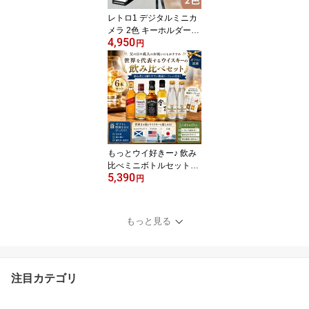
レトロ1 デジタルミニカ
メラ 2色 キーホルダーサ
4,950
イズに驚かされるデジタ
円
ルカメラ インスタントカ
メラのフォルムがカワイ
イ USBやメモリーカー
ドでデータ保存可能 解析
度：360万画素 サイズ：
W32×H30×D38mm 付属
品：USBケーブル、スト
ラップ、キーホルダー ギ
もっとウイ好きー♪ 飲み
フト
比べミニボトルセット｜
5,390
ウイスキー 飲み比べ ミ
円
ニボトル セット 解説リ
ーフレット付き 洋酒 リ
キュール ギフト プレゼ
もっと見る
ント 父の日 誕生日
注目カテゴリ