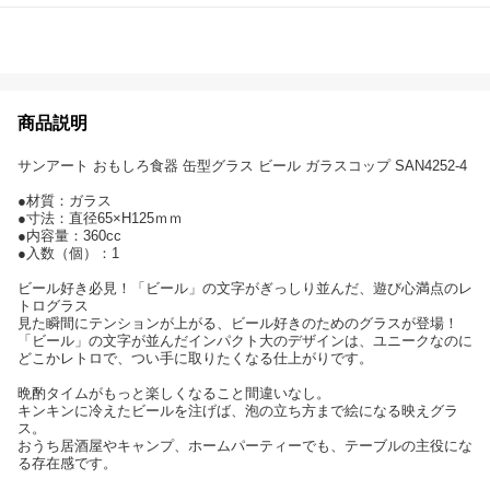
商品説明
サンアート おもしろ食器 缶型グラス ビール ガラスコップ SAN4252-4
●材質：ガラス
●寸法：直径65×H125ｍｍ
●内容量：360cc
●入数（個）：1
ビール好き必見！「ビール」の文字がぎっしり並んだ、遊び心満点のレ
トログラス
見た瞬間にテンションが上がる、ビール好きのためのグラスが登場！
「ビール」の文字が並んだインパクト大のデザインは、ユニークなのに
どこかレトロで、つい手に取りたくなる仕上がりです。
晩酌タイムがもっと楽しくなること間違いなし。
キンキンに冷えたビールを注げば、泡の立ち方まで絵になる映えグラ
ス。
おうち居酒屋やキャンプ、ホームパーティーでも、テーブルの主役にな
る存在感です。