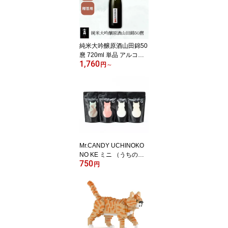
純米大吟醸原酒山田錦50
麿 720ml 単品 アルコー
1,760
ル16度 千曲錦酒造 生酒
円
～
芳醇 年1回限定醸造 日本
酒 長野
Mr.CANDY UCHINOKO
NO KE ミニ （うちの子
750
の毛） 【限定品】 ココ
円
ナッツマンゴー／ストロ
ベリートマト／チョコミ
ント／塩バニラレモン ま
るでネコの毛のように滑
らかな質感の特別な「わ
たあめ」 CANDY職人に
よる特許製法