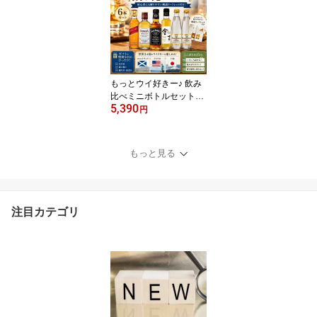
イ USBやメモリーカー
ドでデータ保存可能 解析
度：360万画素 サイズ：
W32×H30×D38mm 付属
品：USBケーブル、スト
ラップ、キーホルダー ギ
もっとウイ好きー♪ 飲み
フト
比べミニボトルセット｜
5,390
ウイスキー 飲み比べ ミ
円
ニボトル セット 解説リ
ーフレット付き 洋酒 リ
キュール ギフト プレゼ
もっと見る
ント 父の日 誕生日
注目カテゴリ