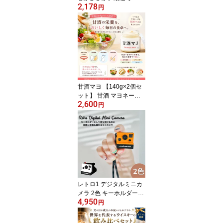
2,178
じ」か「ひざ」か判断す
円
る”関節系”ハイスピード
カードゲーム「ビザ」
「ピザ」「パエリア」な
ども登場し大混乱！？ プ
レイ時間約5分 プレイ人
数2～6名 対象年齢：6歳
以上
甘酒マヨ 【140g×2個セ
ット】 甘酒 マヨネーズ
2,600
風 調味料 卵不使用 大豆
円
不使用 アレルギー対応
ヴィーガン グルテンフリ
ー 無添加 腸活 発酵食品
ギフト
レトロ1 デジタルミニカ
メラ 2色 キーホルダーサ
4,950
イズに驚かされるデジタ
円
ルカメラ インスタントカ
メラのフォルムがカワイ