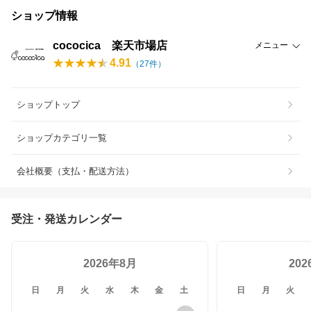
ショップ情報
cococica 楽天市場店
メニュー
4.91
（
27
件）
ショップトップ
ショップカテゴリ一覧
会社概要（支払・配送方法）
受注・発送カレンダー
2026年8月
20
日
月
火
水
木
金
土
日
月
火