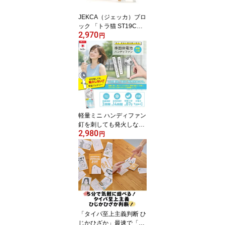
JEKCA（ジェッカ）ブロ
ック 「トラ猫 ST19CM0
2,970
2」 ミニサイズ ブロック
円
の数740個 動物をリアル
に再現する精巧なブロッ
ク ネジで固定する特殊構
造で、半永久的に壊れな
い作品が作れます ※専用
ドライバー付き サイズH
179×D250×W56ミリ ネ
コ好き ブロック
軽量ミニ ハンディファン
釘を刺しても発火しない
2,980
「準個体電池」使用 超軽
円
量 約87g 小型でパワフ
ル、小さいバッグにも入
ります 風量調節 3段階
最小風量使用時間 約14
時間 サイズW70×D38×H
150mm 充電用ケーブル
(USB A to C)が付属 エア
ージェイ
「タイパ至上主義判断 ひ
じかひざか」最速で「ひ