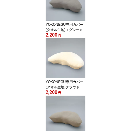
つ折り
YOKONEGU専用カバー
(タオル生地)＜グレー＞
2,200
円
YOKONEGU専用カバー
(タオル生地)クラウドク
2,200
リーム
円