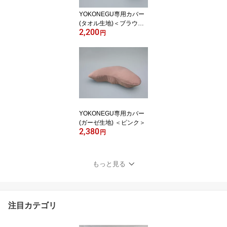
YOKONEGU専用カバー
(タオル生地)＜ブラウン
2,200
＞
円
YOKONEGU専用カバー
(ガーゼ生地) ＜ピンク＞
2,380
円
もっと見る
注目カテゴリ