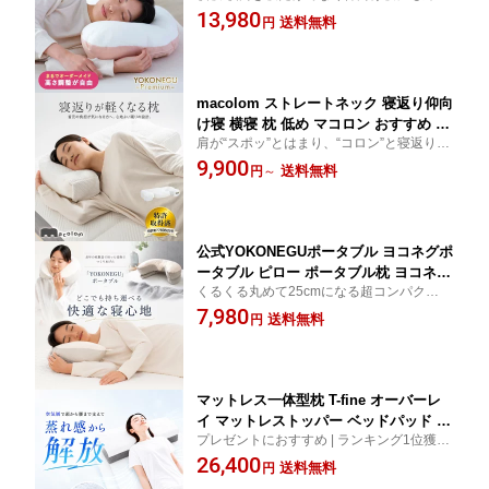
したYOKONEGU Premium（ヨコネグプレ
13,980
いびき 横向き専用 横向きで寝る 肩こり
送料無料
円
ミアム）あなたの寝方にしっかりフィット
首こり 横向き寝専用枕 横寝 ストレート
肩こり・いびき対策にもオススメ 授乳枕、
ネック 高さ調節 抱き枕 パイプ SS マク
抱き枕としての使用もOK
ラ ギフト 早割 プレゼント 肩 腕
macolom ストレートネック 寝返り仰向
け寝 横寝 枕 低め マコロン おすすめ 人
肩が“スポッ”とはまり、“コロン”と寝返りし
気 睡眠 洗える 通気性
やすい形状の熟睡枕。 「寝返りポケット」
9,900
送料無料
円
～
があることで肩がぶつからず、ストレスな
く寝返りすることができます。
公式YOKONEGUポータブル ヨコネグポ
ータブル ピロー ポータブル枕 ヨコネグ
くるくる丸めて25cmになる超コンパクト枕
ポータブル枕 ポータブル ネックピロー
| クラウドファンディングmakuake達成率6
7,980
アウトドア ランバーサポート 低め ピロ
送料無料
円
61%！ | ヨコネグ YOKONEGU 横寝枕今ま
ー 軽量 持ち運び 旅行 人気 プレゼント
でにない横寝専用のポータブル枕
マットレス一体型枕 T-fine オーバーレ
イ マットレストッパー ベッドパッド テ
プレゼントにおすすめ | ランキング1位獲得
ィーファイン 枕 仰向け 横向き ファイ
| 送料無料（沖縄・北海道・離島は除く） |
26,400
バー 高通気 巻き肩 猫背 反り腰 腰痛 腰
送料無料
円
T-fine
まで支える枕 胸を開く 呼吸 洗える ま