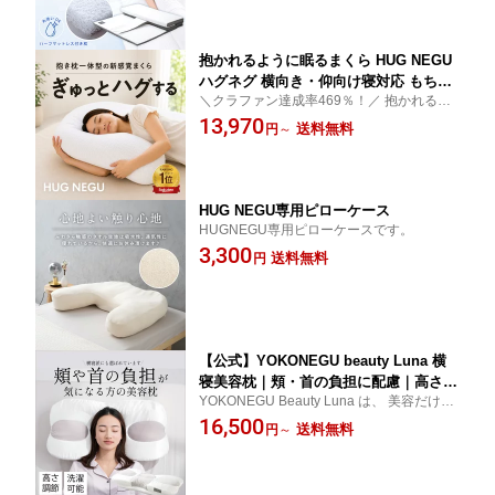
くら
抱かれるように眠るまくら HUG NEGU
ハグネグ 横向き・仰向け寝対応 もちふ
＼クラファン達成率469％！／ 抱かれるよ
わウレタン【肩・首サポート/リラック
うな安心感で眠りをサポート。横向き・仰
13,970
ス快眠枕】抱き枕 高さ調整 洗濯 カバー
送料無料
円
～
向けOK。寝姿勢を自然と整える「HUGNE
洗える 妊婦 授乳 特大枕 ギフト プレゼ
GU」
ント 女性 いびき
HUG NEGU専用ピローケース
HUGNEGU専用ピローケースです。
3,300
送料無料
円
【公式】YOKONEGU beauty Luna 横
寝美容枕｜頬・首の負担に配慮｜高さ調
YOKONEGU Beauty Luna は、 美容だけで
節・洗濯可能 ヨコネグ ルナ
なく、眠りやすさも考えた枕です。 仰向け
16,500
送料無料
円
～
寝だけでなく横寝派の方も 自然な姿勢でリ
ラックスできるよう設計しました。