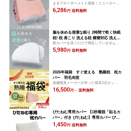
まるでオーダーメイド感覚！スニーカーの
プ 枕高さ調整 スニーカー ドローコード
様に紐で簡単に高さ調整！
6,286
ウォッシャブル 洗える枕 SS 洗える枕
送料無料
円
肩こり 首こり おしゃれ パイプ いびき
安眠枕 ギフト pu
脳を休める清潔な眠り 2時間で乾く快眠
枕! 枕 肩こり 洗える枕 横寝対応 洗える
枕カバーを洗うだけで満足していません
ウォッシャブル 高反発 いびき まくら
か？ 3D特殊構造の「3Dエアロ」を使用し
5,980
アウトドア 速乾 洗える枕 ギフト 通気
送料無料
円
たほぼ空気層の高反発枕。 洗いやすく速乾
性 丸洗い SS キャンプ ks 加齢臭 匂い
性にも優れ、 快適な寝心地を追求し開発さ
対策 臭い 加齢 臭 枕 カバー pu
れた、新感覚枕です。
2026年福袋 すぐ使える 熟睡枕 枕カ
バー 羽毛布団
老舗寝具メーカーが作った寝具3点セット。
すべて国内で検品を行っており、機能面・
16,500
送料無料
円
～
品質にこだわった本格寝具です。 数量限定
でのご用意となります。
ぴたねむ専用カバー 【1秒着脱「貼るカ
バー」付き ぴたねむ】専用カバー ぴた
ねむ専用カバー タオル調生地 SS ks pu
1,450
送料無料
円