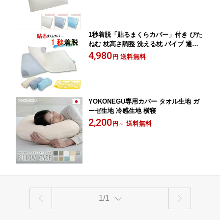
1秒着脱「貼るまくらカバー」付き ぴた
ねむ 枕高さ調整 洗える枕 パイプ 通気
性 父の日 母の日 肩こり 首こり ストレ
4,980
送料無料
円
ートネック 枕カバー SS お家時間応援
ギフト ks pu
YOKONEGU専用カバー タオル生地 ガ
ーゼ生地 冷感生地 横寝
2,200
送料無料
円
～
1/1