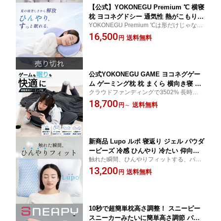
【公式】YOKONEGU Premium ℃ 横寝
枕 ヨコネグドシー 通気性 熱がこもりに
YOKONEGU Premium ℃は形だけじゃな
くい
い、温度までフィットする。 横寝ブランド
16,500
送料無料
円
YOKONEGUのプレミアムモデル。 何度も
枕を替えてきたあなたへ。温度まで考えた
答え。
公式YOKONEGU GAME ヨコネグゲー
ム ゲーミング枕 枕 まくら 横向き寝 う
クラウドファンディングで3502% 長時間の
つ伏せ 寝姿勢サポート クッション ゲー
ゲーム姿勢も、その後のくつろぎ時間も眠
18,700
ム 読書 スマホ リラックス
送料無料
円
～
る時間も快適に支える新発想のゲーミング
枕。
新商品 Lupo ルポ 寝返り ジェル パウダ
ービーズ 冷感 ひんやり 冷たい 仰向け
触れた瞬間、ひんやりフィットする、パウ
寝 横寝 枕 おすすめ 人気 母の日
ダービーズとジェルの新しい組み合わせの
13,200
送料無料
円
枕です。 ひんやりとした触り心地の専用カ
バー付きでこれからのシーズンにぴったり
です。
10秒で超簡単枕高さ調整！ スニーピー
スニーカーみたいに簡単高さ調節 パイ