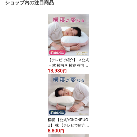
ショップ内の注目商品
【テレビで紹介】 ＜公式
＞ 枕 横向き 横寝 横向き
13,980
寝 仰向け寝 横向き寝用
円
枕 まくら YOKONEGU P
remium 母の日 いびき 横
向き専用 横向きで寝る
肩こり 首こり 横向き寝
専用枕 横寝 ストレート
ネック 高さ調節 抱き枕
パイプ SS マクラ ギフト
早割 プレゼント 肩 腕
横寝 【公式YOKONEUG
U】 枕 【テレビで紹介さ
8,800
れました】肩こり 首こり
円
ストレートネック 横向き