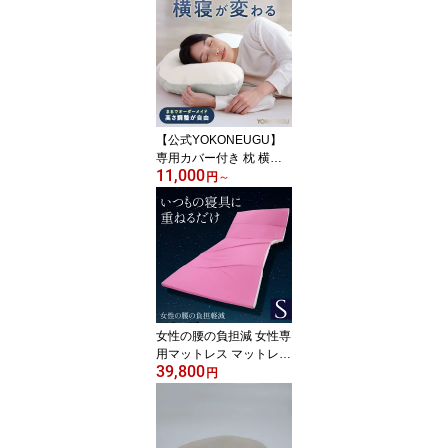
いびき 首痛み 頭痛 洗え
る まくら 快眠 安眠 枕カ
バー 人気 プレゼントに
おすすめ
【公式YOKONEUGU】
専用カバー付き 枕 横寝
11,000
【テレビで紹介されまし
円
～
た】 母の日 肩こり 首こ
り ストレートネック 横
向き いびき 首痛み 頭痛
洗える まくら 快眠 安眠
枕カバー 人気 プレゼン
トにおすすめ
女性の腰の負担減 女性専
用マットレス マットレス
39,800
腰痛 腰痛改善《Womat
円
t》 腰が痛い 快眠 オーバ
ーレイ オーバーレイマッ
トレス 敷き 持ち運び 六
つ折り 女性 コンパクト 6