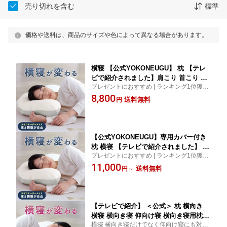
売り切れを含む
標準
価格や送料は、商品のサイズや色によって異なる場合があります。
横寝 【公式YOKONEUGU】 枕 【テレ
ビで紹介されました】肩こり 首こり ス
プレゼントにおすすめ | ランキング1位獲得
トレートネック 横向き いびき 首痛み
| 送料無料（沖縄・北海道・離島は除く） |
8,800
頭痛 洗える まくら 快眠 安眠 枕カバー
送料無料
円
公式ショップ限定30日間返品保証 | ヨコネ
人気 プレゼントにおすすめ
グ YOKONEGU YOKONE 横寝枕
【公式YOKONEUGU】専用カバー付き
枕 横寝 【テレビで紹介されました】 母
プレゼントにおすすめ | ランキング1位獲得
の日 肩こり 首こり ストレートネック
| 送料無料（沖縄・北海道・離島は除く） |
11,000
横向き いびき 首痛み 頭痛 洗える まく
送料無料
円
～
公式ショップ限定14日間返品保証 | ヨコネ
ら 快眠 安眠 枕カバー 人気 プレゼント
グ YOKONEGU YOKONE 横寝枕
におすすめ
【テレビで紹介】 ＜公式＞ 枕 横向き
横寝 横向き寝 仰向け寝 横向き寝用枕
横寝 横向き寝だけでなく仰向け寝にも対応
まくら YOKONEGU Premium 母の日