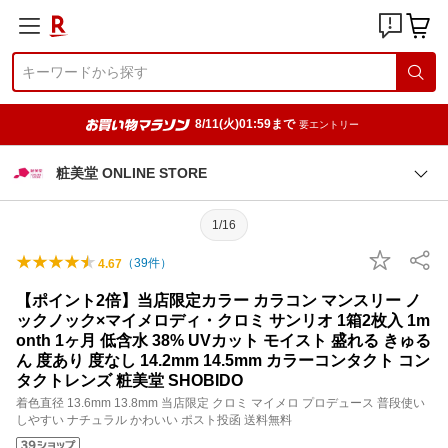
8/11(火)01:59まで
要エントリー
粧美堂 ONLINE STORE
1/16
（
39
件）
4.67
【ポイント2倍】当店限定カラー カラコン マンスリー ノ
ックノック×マイメロディ・クロミ サンリオ 1箱2枚入 1m
onth 1ヶ月 低含水 38% UVカット モイスト 盛れる きゅる
ん 度あり 度なし 14.2mm 14.5mm カラーコンタクト コン
タクトレンズ 粧美堂 SHOBIDO
着色直径 13.6mm 13.8mm 当店限定 クロミ マイメロ プロデュース 普段使い
しやすい ナチュラル かわいい ポスト投函 送料無料