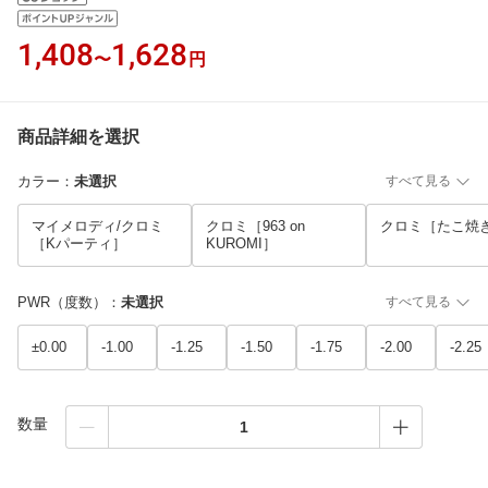
1,408
1,628
〜
円
商品詳細を選択
カラー
：
未選択
すべて見る
マイメロディ/クロミ
クロミ［963 on
クロミ［たこ焼
［Kパーティ］
KUROMI］
PWR（度数）
：
未選択
すべて見る
±0.00
-1.00
-1.25
-1.50
-1.75
-2.00
-2.25
数量