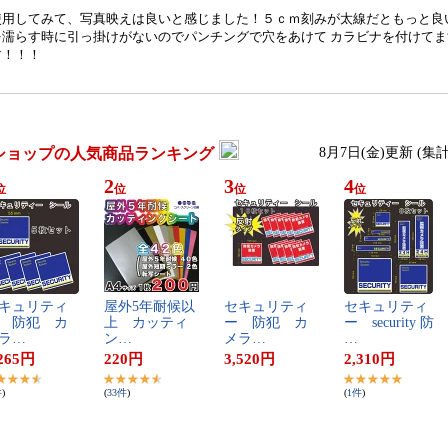
使用してみて、写真映えは良いと感じました！５ｃｍ刻みが太線だともっと良
を濡らす時に引っ掛けがないのでパンチングで穴をあけて カラビナを付けてま
す！！！
ショップの人気商品ランキング
8月7日(金)更新 (集
2
3
4
位
位
位
位
キ​ュ​リ​テ​ィ​
屋​外​5​年​耐​候​以​
セ​キ​ュ​リ​テ​ィ​
セ​キ​ュ​リ​テ​ィ​
 ​防​犯​ ​カ​
上​ ​カ​ッ​テ​ィ​
ー​ ​防​犯​ ​カ​
ー​ ​s​e​c​u​r​i​t​y​ ​防​
​ラ​…
ン​…
メ​ラ​…
…
265
円
220
円
3,520
円
2,310
円
件
)
(
33
件
)
(
1
件
)