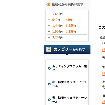
こ
総
T