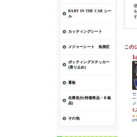
この
1
セ​
ー​
メ
1,
(
8