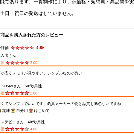
能であります。一貫制作により、低価格・短納期・高品質を実
土日・祝日の発送はしていません。
の商品を購入された方のレビュー
4.86
合評価
購入者さん
評価
5.00
幅が広くメモリが見やすい。シンプルなのが良い
ESI0569さん 50代/男性
評価
5.00
安くてシンプルでいいです。釣具メーカーの物と品質も遜色ないですね。
趣味
自分用
はじめて
ヨステビトさん 40代/男性
評価
4.00