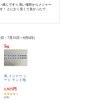
い感じです☆ 高い場所からメジャー
す！ とにかく安くて良かったで
計日：7月31日～8月6日)
5
位
魚​ ​メ​ジ​ャ​ー​ ​シ​
ー​ト​ ​テ​ン​ト​地​
…
1,925
円
(
1
件
)