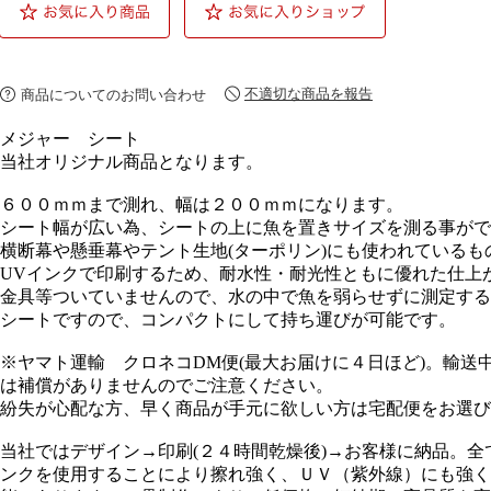
不適切な商品を報告
商品についてのお問い合わせ
メジャー シート
当社オリジナル商品となります。
６００ｍｍまで測れ、幅は２００ｍｍになります。
シート幅が広い為、シートの上に魚を置きサイズを測る事がで
横断幕や懸垂幕やテント生地(ターポリン)にも使われている
UVインクで印刷するため、耐水性・耐光性ともに優れた仕上
金具等ついていませんので、水の中で魚を弱らせずに測定する
シートですので、コンパクトにして持ち運びが可能です。
※ヤマト運輸 クロネコDM便(最大お届けに４日ほど)。輸送
は補償がありませんのでご注意ください。
紛失が心配な方、早く商品が手元に欲しい方は宅配便をお選び
当社ではデザイン→印刷(２４時間乾燥後)→お客様に納品。
ンクを使用することにより擦れ強く、ＵＶ（紫外線）にも強く