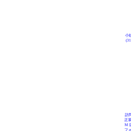
小
(
訪
正装
M
フォ