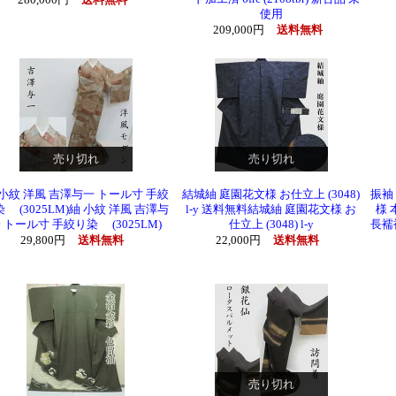
280,000円
送料無料
使用
209,000円
送料無料
売り切れ
売り切れ
 小紋 洋風 吉澤与一 トール寸 手絞
結城紬 庭園花文様 お仕立上 (3048)
振袖
 (3025LM)紬 小紋 洋風 吉澤与
l-y 送料無料結城紬 庭園花文様 お
様 
 トール寸 手絞り染 (3025LM)
仕立上 (3048) l-y
長襦
29,800円
送料無料
22,000円
送料無料
売り切れ