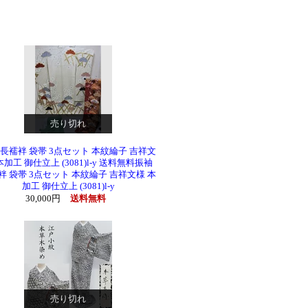
売り切れ
 長襦袢 袋帯 3点セット 本紋綸子 吉祥文
本加工 御仕立上 (3081)l-y 送料無料振袖
袢 袋帯 3点セット 本紋綸子 吉祥文様 本
加工 御仕立上 (3081)l-y
30,000円
送料無料
売り切れ