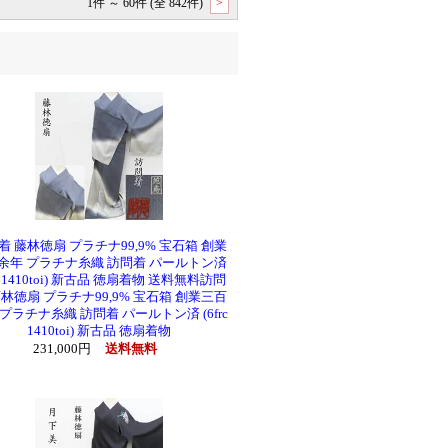
1件 ～ 60件 (全 842件)
>
着 藤林徳扇 プラチナ99,9% 宝石箱 創業
余年 プラチナ糸織 訪問着 パールトン済
rc 1410toi) 新古品 徳扇着物 送料無料訪問
藤林徳扇 プラチナ99,9% 宝石箱 創業三百
プラチナ糸織 訪問着 パールトン済 (6frc
1410toi) 新古品 徳扇着物
231,000円
送料無料