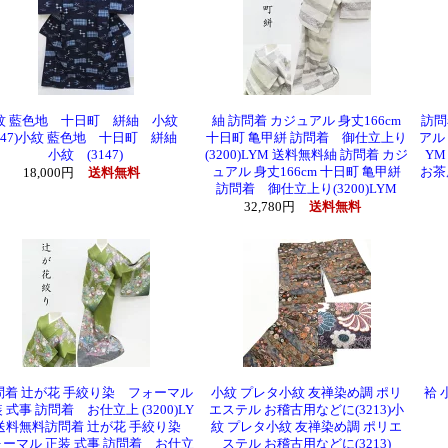
紋 藍色地 十日町 絣紬 小紋
紬 訪問着 カジュアル 身丈166cm
訪問
3147)小紋 藍色地 十日町 絣紬
十日町 亀甲絣 訪問着 御仕立上り
アル 
小紋 (3147)
(3200)LYM 送料無料紬 訪問着 カジ
YM
ュアル 身丈166cm 十日町 亀甲絣
お茶
18,000円
送料無料
訪問着 御仕立上り(3200)LYM
32,780円
送料無料
問着 辻が花 手絞り染 フォーマル
小紋 プレタ小紋 友禅染め調 ポリ
袷 
 式事 訪問着 お仕立上 (3200)LY
エステル お稽古用などに(3213)小
 送料無料訪問着 辻が花 手絞り染
紋 プレタ小紋 友禅染め調 ポリエ
ーマル 正装 式事 訪問着 お仕立
ステル お稽古用などに(3213)