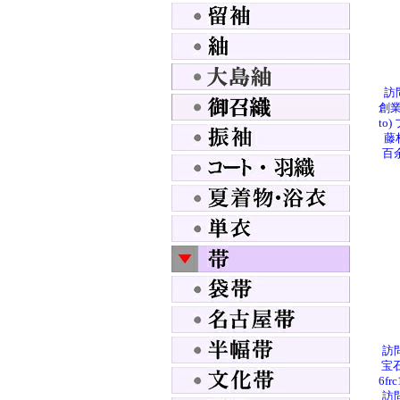
訪
創業
to
藤
百余
訪
宝
6f
訪