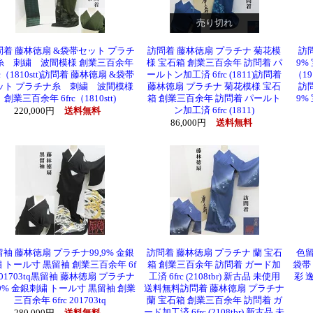
売り切れ
問着 藤林徳扇 &袋帯セット プラチ
訪問着 藤林徳扇 プラチナ 菊花模
訪
糸 刺繍 波間模様 創業三百余年
様 宝石箱 創業三百余年 訪問着 パ
9%
rc（1810stt)訪問着 藤林徳扇 &袋帯
ールトン加工済 6frc (1811)訪問着
（19
ット プラチナ糸 刺繍 波間模様
藤林徳扇 プラチナ 菊花模様 宝石
訪
創業三百余年 6frc（1810stt)
箱 創業三百余年 訪問着 パールト
9%
ン加工済 6frc (1811)
220,000円
送料無料
86,000円
送料無料
袖 藤林徳扇 プラチナ99,9% 金銀
訪問着 藤林徳扇 プラチナ 蘭 宝石
色留
 トール寸 黒留袖 創業三百余年 6f
箱 創業三百余年 訪問着 ガード加
袋帯
 201703tq黒留袖 藤林徳扇 プラチナ
工済 6frc (2108tbr) 新古品 未使用
彩 
,9% 金銀刺繍 トール寸 黒留袖 創業
送料無料訪問着 藤林徳扇 プラチナ
三百余年 6frc 201703tq
蘭 宝石箱 創業三百余年 訪問着 ガ
ード加工済 6frc (2108tbr) 新古品 未