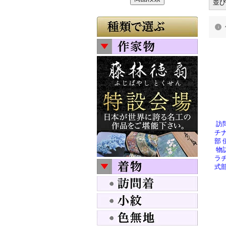
並び
訪
チナ
部 
物
ラチ
式部