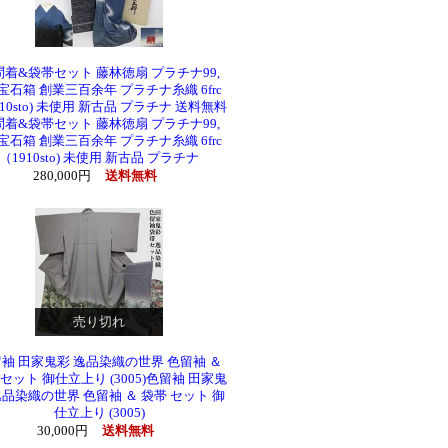
問着&袋帯セット 藤林徳扇 プラチナ99,
 宝石箱 創業三百余年 プラチナ糸織 6frc
10sto) 未使用 新古品 プラチナ 送料無料
問着&袋帯セット 藤林徳扇 プラチナ99,
 宝石箱 創業三百余年 プラチナ糸織 6frc
（1910sto) 未使用 新古品 プラチナ
280,000円
送料無料
売り切れ
袖 田家鬼彩 逸品染織の世界 色留袖 ＆
 セット 御仕立上り (3005)色留袖 田家鬼
逸品染織の世界 色留袖 ＆ 袋帯 セット 御
仕立上り (3005)
30,000円
送料無料