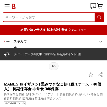
8/11(火)01:59まで
要エントリー
スギカウ
ポイントアップ期間中 ! 通常商品 全会員ポイント5倍
1/5
IZAMESHI(イザメシ) 黒みつきなこ餅 1個/1ケース（40個
入） 長期保存食 非常食 3年保存
長期保存食 備蓄 食料 餅 スイーツ デザート 食品 防災食料 おいしい 備蓄食 備
蓄食料 防災食 防災用品 防災用品 防災グッズ