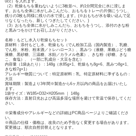
0cc）を入れます。
（2）乾燥もちを重ねないように3枚並べ、約1分間完全に水に浸しま
す。おもち全体に水がしみこんだら、おもちをトレーの片側にうつし、
残りの3枚も同様に残りの水で浸します。(※おもちが水を吸い込んで足
りなくなったら、新しくつぎたしてください。)
（3）おもち全体に水がしみこんだら、おもちをうつし、添付のきな粉
と黒みつをかけてお召し上がりください。
名称：もどし水入り乾燥もちセット
原材料：添付もどし水、乾燥もち（でん粉加工品（国内製造）、乳糖、
でん粉、米粉、粉末酒／トレハロース）、黒みつ（液糖、果糖ぶどう糖
液糖、黒砂糖、三温糖、水飴／カラメル色素）、きな粉（砂糖、きな
こ、食塩）、（一部に乳成分・大豆を含む）
内容量（1袋あたり）：148g（水85g×1、乾燥もち8g×6、黒みつ8g×1、
きな粉7g×1）
アレルギー物質について：特定原材料：乳、特定原材料に準ずるもの：
大豆
賞味期限：製造より3年間※製造から6ヶ月以内の商品をお届けいたし
ます。
1袋サイズ：W185×D32×H205mm ｜ 148g
保存方法：直射日光および高温多湿な場所を避けて常温で保存してくだ
さい。
※栄養成分やアレルギーなどの詳細はPC商品ページよりご確認くださ
い。
※商品の仕様・価格は、改良のため予告なく変更する場合があります。
変更後は、順次自然切替えとなります。