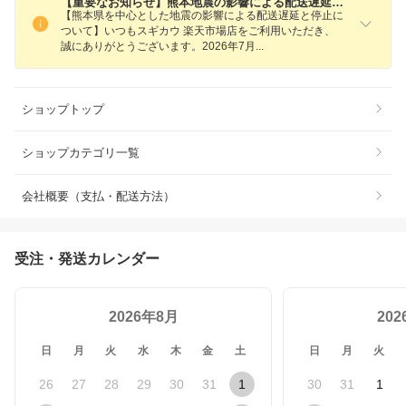
【重要なお知らせ】熊本地震の影響による配送遅延と停止について／領収書の発行について
【熊本県を中心とした地震の影響による配送遅延と停止に
ついて】いつもスギカウ 楽天市場店をご利用いただき、
誠にありがとうございます。2026年7
月
ショップトップ
ショップカテゴリ一覧
会社概要（支払・配送方法）
受注・発送カレンダー
2026年8月
20
日
月
火
水
木
金
土
日
月
火
26
27
28
29
30
31
1
30
31
1