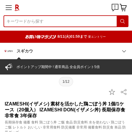
8/11(火)01:59まで
要エントリー
スギカウ
ポイントアップ期間中 ! 通常商品 全会員ポイント5倍
1/12
IZAMESHI(イザメシ) 素材を活かした鶏ごぼう丼 1個/1ケ
ース（20個入） IZAMESHI DON(イザメシ丼) 長期保存食
非常食 3年保存
長期保存食 備蓄 食料 鶏ごぼう丼 ご飯 食品 防災食料 水を使わない 鶏ごぼう
ご飯 レトルト おいしい 非常用食料 防災備蓄 非常用 備蓄食料 防災食 単品 防