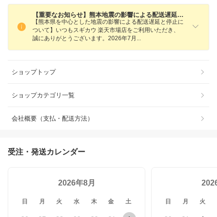
【重要なお知らせ】熊本地震の影響による配送遅延と停止について／領収書の発行について
【熊本県を中心とした地震の影響による配送遅延と停止に
ついて】いつもスギカウ 楽天市場店をご利用いただき、
誠にありがとうございます。2026年7
月
ショップトップ
ショップカテゴリ一覧
会社概要（支払・配送方法）
受注・発送カレンダー
2026年8月
20
日
月
火
水
木
金
土
日
月
火