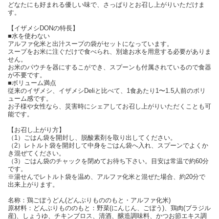
どなたにも好まれる優しい味で、さっぱりとお召し上がりいただけま
す。
【イザメシDONの特長】
■水を使わない
アルファ化米と出汁スープの袋がセットになっています。
スープをお米に注ぐだけで食べられ、別途お水を用意する必要がありま
せん。
お米のパウチを器にするこができ、スプーンも付属されているので食器
が不要です。
■ボリューム満点
従来のイザメシ、イザメシDeliと比べて、1食あたり1〜1.5人前のボリ
ューム感です。
お子様や女性なら、災害時にシェアしてお召し上がりいただくことも可
能です。
【お召し上がり方】
（1）ごはん袋を開封し、脱酸素剤を取り出してください。
（2）レトルト袋を開封して中身をごはん袋へ入れ、スプーンでよくか
き混ぜてください。
（3）ごはん袋のチャックを閉めてお待ち下さい。目安は常温で約60分
です。
※湯せんでレトルト袋を温め、アルファ化米と混ぜた場合、約20分で
出来上がります。
名称：鶏ごぼうどん(どんぶりもののもと・アルファ化米)
原材料：どんぶりもののもと：野菜(にんじん、ごぼう)、鶏肉(ブラジル
産)、しょうゆ、チキンブロス、清酒、醸造調味料、かつお節エキス調