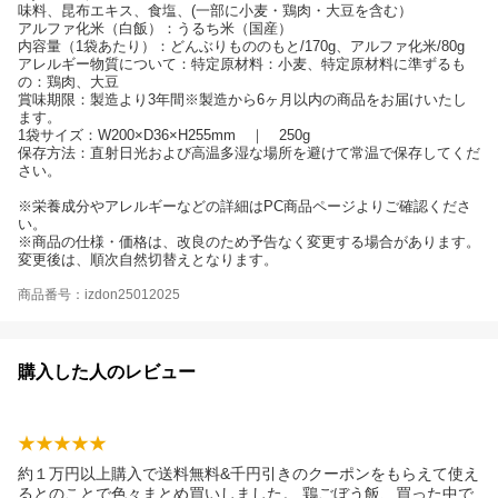
味料、昆布エキス、食塩、(一部に小麦・鶏肉・大豆を含む）
アルファ化米（白飯）：うるち米（国産）
内容量（1袋あたり）：どんぶりもののもと/170g、アルファ化米/80g
アレルギー物質について：特定原材料：小麦、特定原材料に準ずるも
の：鶏肉、大豆
賞味期限：製造より3年間※製造から6ヶ月以内の商品をお届けいたし
ます。
1袋サイズ：W200×D36×H255mm ｜ 250g
保存方法：直射日光および高温多湿な場所を避けて常温で保存してくだ
さい。
※栄養成分やアレルギーなどの詳細はPC商品ページよりご確認くださ
い。
※商品の仕様・価格は、改良のため予告なく変更する場合があります。
変更後は、順次自然切替えとなります。
商品番号：izdon25012025
購入した人のレビュー
約１万円以上購入で送料無料&千円引きのクーポンをもらえて使え
るとのことで色々まとめ買いしました。 鶏ごぼう飯、買った中で