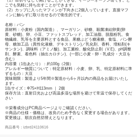
（1）缶切りなしで開けることができる、イージーオープン缶です。ど
こでも気軽に持ち出すことができます。
（2）カップに入ったマフィンが下向きに2個入っています。直接マフ
ィンに触らずに取り出せるので衛生的です。
名称：パン
原材料：小麦粉（国内製造）、マーガリン、砂糖、殺菌凍結卵黄(卵
黄、砂糖)、卵、小豆、ファットスプレッド、加工油脂、脱脂粉乳、食
物繊維、乳等を主要原料とする食品、果糖ぶどう糖液糖、食塩、パン酵
母、糖加工品（異性化液糖、デキストリン)／乳化剤、香料、増粘剤(キ
サンタン)、調味料（アミノ酸)、加工澱粉、酸化防止剤（V.E)、pH調整
剤、酵素、着色料（抽出カロチン)、(一部に小麦・卵・乳成分・大豆を
含む）
内容量（1缶あたり）：約100g（2個）
アレルギー物質について：特定原材料：小麦、卵、乳、特定原材料に準
ずるもの：大豆
賞味期限：製造より5年間※製造から6ヶ月以内の商品をお届けいたし
ます。
1缶サイズ：Ф75×H113mm ｜ 2個
保存方法：直射日光および高温多湿な場所を避けて常温で保存してくだ
さい
※栄養成分はPC商品ページよりご確認ください。
※商品の仕様・価格は、改良のため予告なく変更する場合があります。
変更後は、順次自然切替えとなります。
商品番号：izbrd24110616