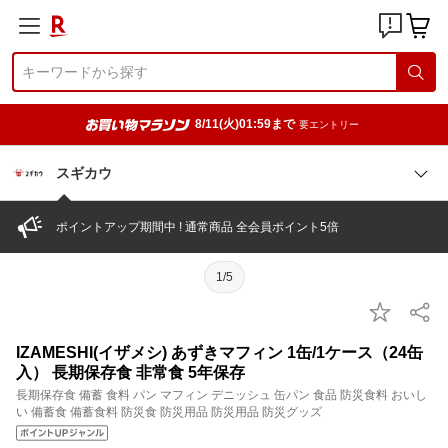
8/11(火)01:59まで
要エントリー
スギカウ
ポイントアップ期間中 ! 通常商品 全会員ポイント5倍
1/5
IZAMESHI(イザメシ) あずきマフィン 1缶/1ケース（24缶
入） 長期保存食 非常食 5年保存
長期保存食 備蓄 食料 パン マフィン デニッシュ 缶パン 食品 防災食料 おいし
い 備蓄食 備蓄食料 防災食 防災用品 防災用品 防災グッズ