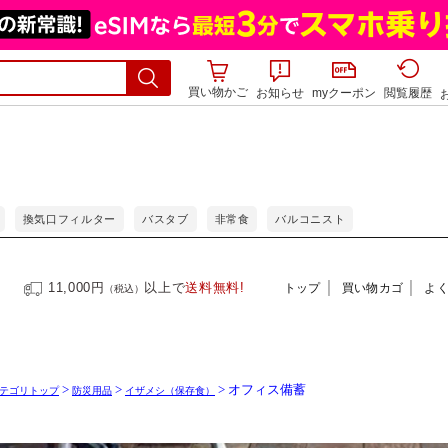
買い物かご
お知らせ
myクーポン
閲覧履歴
>
>
> オフィス備蓄
テゴリトップ
防災用品
イザメシ（保存食）