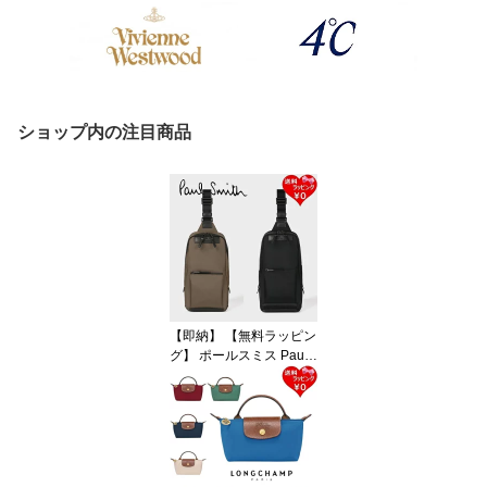
ショップ内の注目商品
【即納】 【無料ラッピン
グ】 ポールスミス Paul
Smith ボディバッグ PS P
aul Smith ビジネス ナイ
ロン 軽量 ブランド 正規
品 新品 ギフト プレゼン
ト 人気 おすすめ 誕生日
記念日 クリスマス 送料