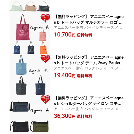
しゃれ 大人 定番 人気
【無料ラッピング】 アニエスベー agne
s b トートバッグ マルチカラー ロゴ ト
アニエスベー 財布 バッグ レディース メン
ート 巾着 セットブランド 正規品 新品
ズ 送料無料 正規品 新品 ギフト 記念日 お祝
10,700
ギフト プレゼント 人気 おすすめ 誕生
送料無料
円
い 入学祝 就職祝 クリスマス プレゼント お
日 記念日 クリスマス 送料無料
しゃれ 大人 定番 人気
【無料ラッピング】 アニエスベー agne
s b トートバッグ デニム 2way Paulette
アニエスベー 財布 バッグ レディース メン
リバーシブルブランド 正規品 新品 ギフ
ズ 送料無料 正規品 新品 ギフト 記念日 お祝
19,400
ト プレゼント 人気 おすすめ 誕生日 記
送料無料
円
い 入学祝 就職祝 クリスマス プレゼント お
念日 クリスマス 送料無料
しゃれ 大人 定番 人気
【無料ラッピング】 アニエスベー agne
s b ショルダーバッグ ナイロン スモー
アニエスベー 財布 バッグ レディース メン
ルブランド 正規品 新品 ギフト プレゼ
ズ 送料無料 正規品 新品 ギフト 記念日 お祝
36,300
ント 人気 おすすめ 誕生日 記念日 クリ
送料無料
円
い 入学祝 就職祝 クリスマス プレゼント お
スマス 送料無料
しゃれ 大人 定番 人気