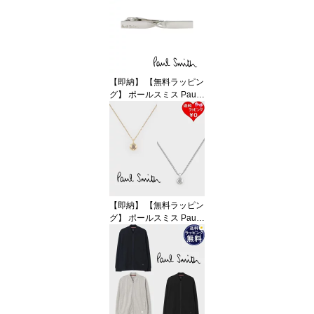
CUTIVE ファスナー付き
三つ折り財布 ブランド
正規品 新品 ギフト プレ
ゼント 人気 おすすめ 誕
生日 記念日 クリスマス
送料無料
【即納】 【無料ラッピン
グ】 ポールスミス Paul
Smith アクセサリー ネク
タイピン Twist Plate タイ
バー 日本製 シルバー ブ
ランド 正規品 新品 ギフ
ト プレゼント 人気 おす
すめ 誕生日 記念日 クリ
スマス 送料無料
【即納】 【無料ラッピン
グ】 ポールスミス Paul
Smith ネックレス Studs
Motif メンズ レディース
ペア 日本製 シルバー 92
5 ブランド 正規品 新品
ギフト プレゼント 人気
おすすめ 誕生日 記念日
クリスマス 送料無料