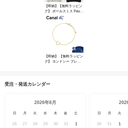
【即納】【無料ラッピン
グ】 ポールスミス Paul
Smith パーカー ストレッ
チスムース ジップアップ
ブルゾン ブランド 正規
品 新品 ギフト プレゼン
ト 人気 おすすめ 誕生日
記念日 クリスマス 送料
無料
【即納】 【無料ラッピン
グ】 ヨンドシー ブレス
レット シルバー 4℃ レデ
ィース ブランド 正規品
新品 ギフト プレゼント
人気 おすすめ 誕生日 記
受注・発送カレンダー
念日 クリスマス 送料無
料
2026年8月
20
日
月
火
水
木
金
土
日
月
火
26
27
28
29
30
31
1
30
31
1