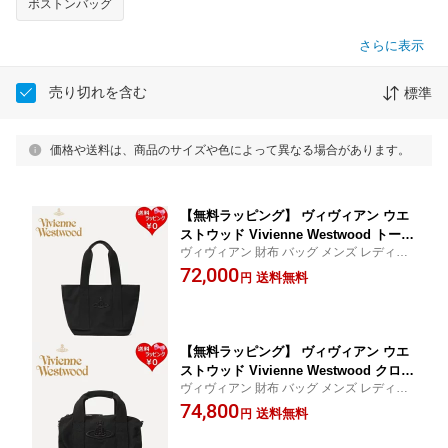
ボストンバッグ
さらに表示
売り切れを含む
標準
価格や送料は、商品のサイズや色によって異なる場合があります。
【無料ラッピング】 ヴィヴィアン ウエ
ストウッド Vivienne Westwood トート
ヴィヴィアン 財布 バッグ メンズ レディー
バッグ Grant Small ブラック ブランド
ス 送料無料 正規品 新品 ギフト 記念日 お祝
72,000
正規品 新品 ギフト プレゼント 人気 お
送料無料
円
い 入学祝 就職祝 クリスマス プレゼント
すすめ 誕生日 記念日 クリスマス 送料
無料
【無料ラッピング】 ヴィヴィアン ウエ
ストウッド Vivienne Westwood クロス
ヴィヴィアン 財布 バッグ メンズ レディー
ボディバッグ Paul Cylinder ブラック
ス 送料無料 正規品 新品 ギフト 記念日 お祝
74,800
ブランド 正規品 新品 ギフト プレゼン
送料無料
円
い 入学祝 就職祝 クリスマス プレゼント
ト 人気 おすすめ 誕生日 記念日 クリス
マス 送料無料