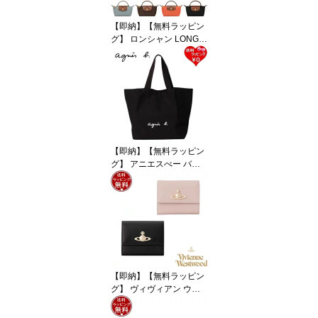
無料
【即納】【無料ラッピン
グ】 ロンシャン LONGC
HAMP ポーチ ル プリア
ージュ オリジナル ハン
ドル付きポーチ 軽量 サ
ステナブル ブランド 正
規品 新品 ギフト プレゼ
ント 人気 おすすめ 誕生
日 記念日 クリスマス 送
料無料
【即納】【無料ラッピン
グ】 アニエスべー バッ
グ トートバッグ ロゴ ブ
ラック agnes b メンズ
レディース ブランド 正
規品 新品 ギフト プレゼ
ント 人気 おすすめ 誕生
日 記念日 クリスマス 送
料無料
【即納】【無料ラッピン
グ】 ヴィヴィアン ウエ
ストウッド Vivienne We
stwood 財布 折財布 EXE