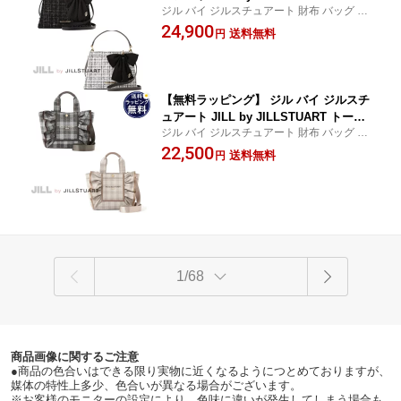
ジル バイ ジルスチュアート 財布 バッグ レ
バッグ ショルダーバッグ キルティング
ディース 送料無料 正規品 新品 記念日 お祝
24,900
ワンハンドルバッグ 2way レディースブ
送料無料
円
い 入学祝 就職祝 クリスマス プレゼント か
ランド 正規品 新品 ギフト プレゼント
わいい 大人 定番 人気
人気 おすすめ 誕生日 記念日 クリスマ
ス 送料無料
【無料ラッピング】 ジル バイ ジルスチ
ュアート JILL by JILLSTUART トート
ジル バイ ジルスチュアート 財布 バッグ レ
バッグ ショルダーバッグ チェックフレ
ディース 送料無料 正規品 新品 記念日 お祝
22,500
ームフリル 2way レディースブランド
送料無料
円
い 入学祝 就職祝 クリスマス プレゼント か
正規品 新品 ギフト プレゼント 人気 お
わいい 大人 定番 人気
すすめ 誕生日 記念日 クリスマス 送料
無料
1/68
商品画像に関するご注意
●商品の色合いはできる限り実物に近くなるようにつとめておりますが、
媒体の特性上多少、色合いが異なる場合がございます。
※お客様のモニターの設定により、色味に違いが発生してしまう場合も