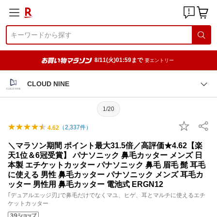
8/11(火)01:59まで
要エントリー
CLOUD NINE
1/20
（
2,337
件）
4.62
＼マラソン期間 ポイント最大31.5倍／高評価★4.62【楽
天1位＆6冠受賞】 パナソニック 鼻毛カッター メンズ 日
本製 エチケットカッター パナソニック 鼻毛 眉毛 髭 耳毛
に使える 男性 鼻毛カッター パナソニック メンズ 耳毛カ
ッター 男性用 鼻毛カッター 電池式 ERGN12
｢デュアルエッジ刃｣で鼻毛だけでなくマユ、ヒゲ、耳とマルチに使えるエチ
ケットカッター