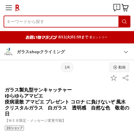
8/11(火)01:59まで
要エントリー
ガラスshopクライミング
1/4
動画
ガラス製丸型サンキャッチャー
ゆらゆらアマビエ
疫病退散 アマビエ プレゼント コロナ に負けないぞ 風水
クリスタルガラス 白ガラス 透明感 自然な色 敬老の
日
【ＷＥＢ限定・メッセージ変更可能】