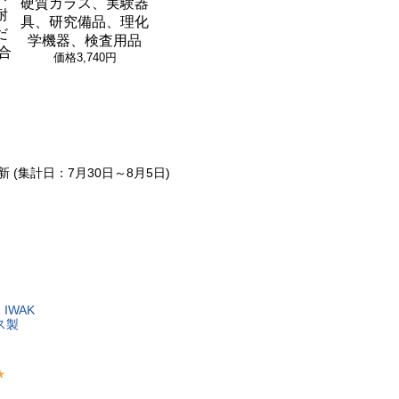
硬質ガラス、実験器
耐
具、研究備品、理化
だ
学機器、検査用品
合
価格
3,740円
新 (集計日：7月30日～8月5日)
I​W​A​K​
​製​ ​ ​