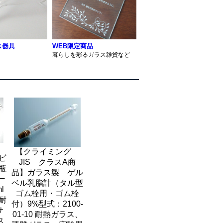
ス器具
WEB限定商品
暮らしを彩るガラス雑貨など
】
【クライミング
】ビ
JIS クラスA商
瓶
品】ガラス製 ゲル
ビー
ベル乳脂計（タル型
l
ゴム栓用・ゴム栓
 耐
付）9%型式：2100-
サ
01-10 耐熱ガラス、
ス