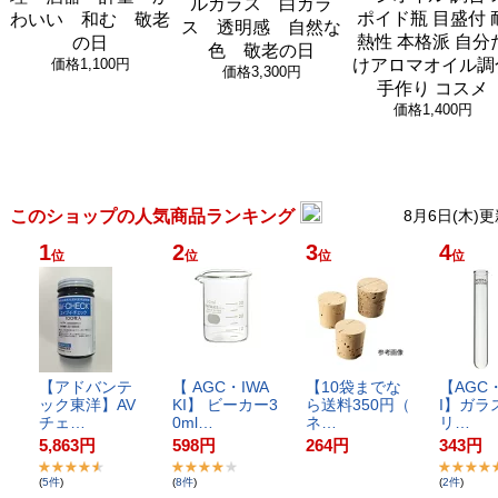
ルガラス 白ガラ
ポイド瓶 目盛付 
わいい 和む 敬老
ス 透明感 自然な
熱性 本格派 自分
の日
色 敬老の日
価格
1,100円
けアロマオイル調
価格
3,300円
手作り コスメ
価格
1,400円
このショップの人気商品ランキング
8月6日(木)更
1
2
3
4
位
位
位
位
【​ア​ド​バ​ン​テ​
【​ ​A​G​C​・​I​W​A​
【​1​0​袋​ま​で​な​
【​A​G​C​・​
ッ​ク​東​洋​】​A​V​
K​I​】​ ​ビ​ー​カ​ー​3​
ら​送​料​3​5​0​円​（​
I​】​ガ​ラ​ス
チ​ェ​…
0​m​l​…
ネ​…
リ​…
5,863
円
598
円
264
円
343
円
(
5
件
)
(
8
件
)
(
2
件
)