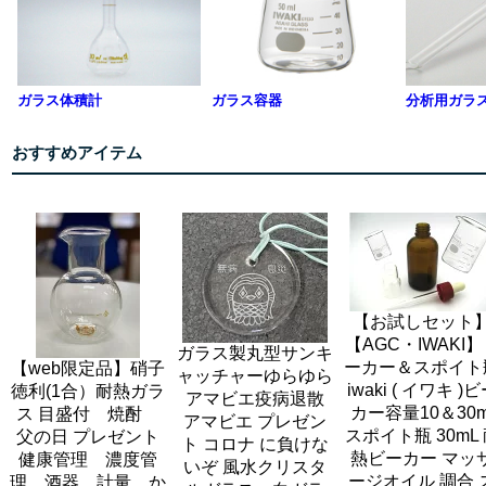
ガラス体積計
ガラス容器
分析用ガラ
おすすめアイテム
【お試しセット
【AGC・IWAKI
ガラス製丸型サンキ
ーカー＆スポイト
【web限定品】硝子
ャッチャーゆらゆら
iwaki ( イワキ )
徳利(1合）耐熱ガラ
アマビエ疫病退散
カー容量10＆30m
ス 目盛付 焼酎
アマビエ プレゼン
スポイト瓶 30mL
父の日 プレゼント
ト コロナ に負けな
熱ビーカー マッ
健康管理 濃度管
いぞ 風水クリスタ
ージオイル 調合 
理 酒器 計量 か