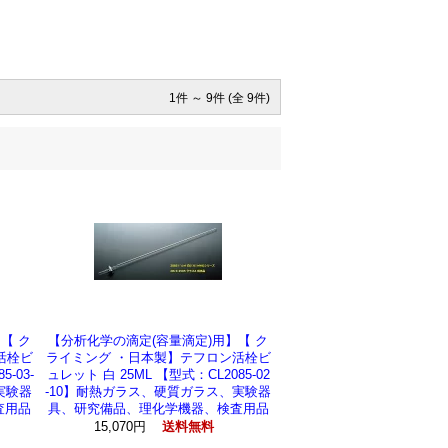
1件 ～ 9件 (全 9件)
【 ク
【分析化学の滴定(容量滴定)用】【 ク
活栓ビ
ライミング ・日本製】テフロン活栓ビ
-03-
ュレット 白 25ML 【型式：CL2085-02
実験器
-10】耐熱ガラス、硬質ガラス、実験器
査用品
具、研究備品、理化学機器、検査用品
15,070円
送料無料