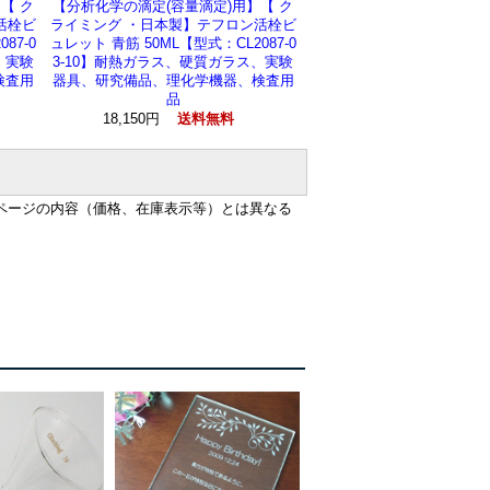
【 ク
【分析化学の滴定(容量滴定)用】【 ク
活栓ビ
ライミング ・日本製】テフロン活栓ビ
87-0
ュレット 青筋 50ML【型式：CL2087-0
、実験
3-10】耐熱ガラス、硬質ガラス、実験
検査用
器具、研究備品、理化学機器、検査用
品
18,150円
送料無料
ページの内容（価格、在庫表示等）とは異なる