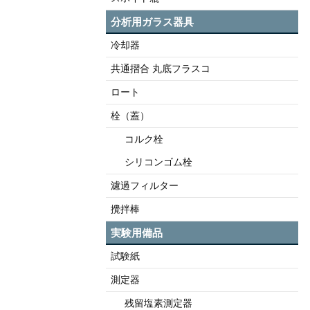
分析用ガラス器具
冷却器
共通摺合 丸底フラスコ
ロート
栓（蓋）
コルク栓
シリコンゴム栓
濾過フィルター
攪拌棒
実験用備品
試験紙
測定器
残留塩素測定器