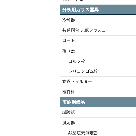
分析用ガラス器具
冷却器
共通摺合 丸底フラスコ
ロート
栓（蓋）
コルク栓
シリコンゴム栓
濾過フィルター
攪拌棒
実験用備品
試験紙
測定器
残留塩素測定器