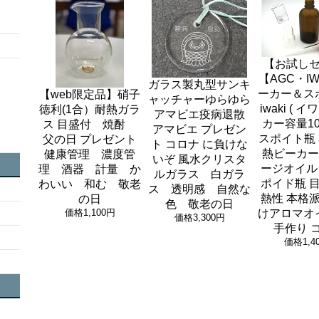
【お試し
【AGC・IW
ガラス製丸型サンキ
ーカー＆ス
【web限定品】硝子
ャッチャーゆらゆら
iwaki ( イ
徳利(1合）耐熱ガラ
アマビエ疫病退散
カー容量10
ス 目盛付 焼酎
アマビエ プレゼン
スポイト瓶 3
父の日 プレゼント
ト コロナ に負けな
熱ビーカー
健康管理 濃度管
いぞ 風水クリスタ
ージオイル 
理 酒器 計量 か
ルガラス 白ガラ
ポイド瓶 目
わいい 和む 敬老
ス 透明感 自然な
熱性 本格派
の日
色 敬老の日
価格
1,100円
けアロマオ
価格
3,300円
手作り 
価格
1,4