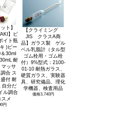
セット】
【クライミング
AKI】ビ
JIS クラスA商
ポイト瓶
品】ガラス製 ゲル
ワキ )ビー
ベル乳脂計（タル型
＆30ml
ゴム栓用・ゴム栓
0mL 耐
付）9%型式：2100-
 マッサ
01-10 耐熱ガラス、
調合 ス
硬質ガラス、実験器
盛付 耐
具、研究備品、理化
 自分だ
学機器、検査用品
イル調合
価格
3,740円
コスメ
00円