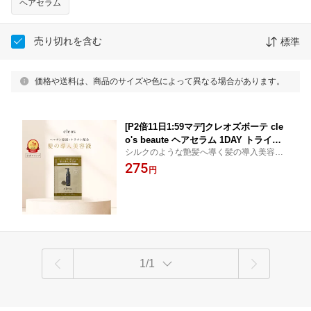
ヘアセラム
売り切れを含む
標準
価格や送料は、商品のサイズや色によって異なる場合があります。
[P2倍11日1:59マデ]クレオズボーテ cle
o's beaute ヘアセラム 1DAY トライア
シルクのような艶髪へ導く髪の導入美容
ル トラベル お試し 1回分 持ち運び 旅行
液。※シャンプー&トリートメントではござ
275
髪質改善 まとまり ツヤ髪 クレオズ ブ
円
いませんのでご注意ください【12時までの
リーチ
ご注文で当日発送（対象地域のみ）】
1/1