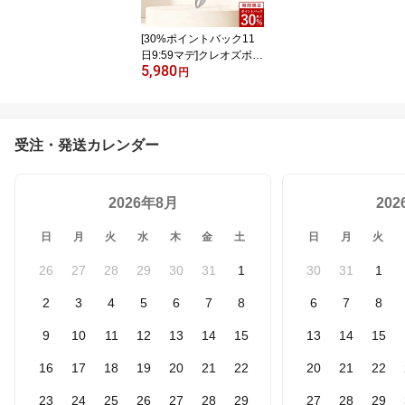
[30%ポイントバック11
日9:59マデ]クレオズボー
5,980
テ cleo's beaute デュオ
円
グロウコーム セパレート
式 3WAY コーム 束感 前
髪 カッサ マッサージ 頭
皮 トリートメント シャ
受注・発送カレンダー
ンプー ブラシ 枝毛 ツヤ
ブラッシング ヘアコーム
2026年8月
20
日
月
火
水
木
金
土
日
月
火
26
27
28
29
30
31
1
30
31
1
2
3
4
5
6
7
8
6
7
8
9
10
11
12
13
14
15
13
14
15
16
17
18
19
20
21
22
20
21
22
23
24
25
26
27
28
29
27
28
29