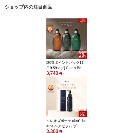
ショップ内の注目商品
[20%ポイントバック11
日9:59マデ] Cleo's Beaut
3,740
e クレオズボーテ エクス
円
～
トラモイストシャンプ
ー・リペアトリートメン
ト 宝石シャンプー 髪質
改善 まとまり ツヤ髪 シ
ャンプー アミノ酸 ブリ
ーチ しっとり ヘアケア
クレオズボーテ cleo's be
aute ヘアセラム ブース
3,300
ター ブースターヘアセラ
円
～