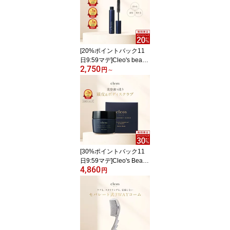
ミノ酸シャンプー ブリー
チ 深層補修 集中補修
[20%ポイントバック11
日9:59マデ]Cleo's beaut
2,750
e クレオズボーテ アホ毛
円
～
スティック クレオズ マ
スカラ ブラシ スタイリ
ング ヘアスタイリング
おくれ毛 前髪 まとめ髪
スリーキングスティック
スタイリングジェル トリ
ートメント
[30%ポイントバック11
日9:59マデ]Cleo's Beaut
4,860
e クレオズボーテ クレオ
円
ズ スクラブ 頭皮スクラ
ブ 美容液スクラブ ヘア
ケア 頭皮ケア ボディケ
ア ヒアルロン酸 低刺激
スッキリ エキゾチックウ
ッディ