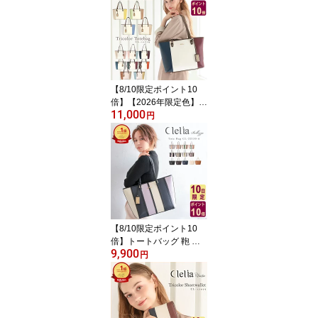
【8/10限定ポイント10
倍】【2026年限定色】
11,000
【ドラマ使用】トートバ
円
ッグ レディース ブラン
ド ファスナー付き 軽い
軽量 A4 大きめ 大容量 肩
掛け 自立 おしゃれ 通勤
通学 かわいい 合皮 Cleli
a クレリア リベルテ CL-
22719 送料無料 C8 旅行
C12
【8/10限定ポイント10
倍】トートバッグ 鞄 レ
9,900
ディース 通学 大きめ フ
円
ァスナー付き A4 旅行 通
勤 かわいい 機内持ち込
み 自立 ブランド 大容量
A4 バッグ 肩掛け 使いや
すい 送料無料 Clelia ク