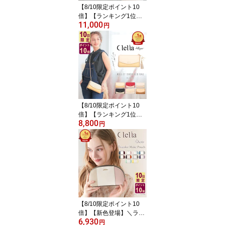
【8/10限定ポイント10
倍】【ランキング1位】
11,000
クレリア トートバッグ
円
ショルダーバッグ レディ
ース ブランド おすすめ
A4 整理 3層 大容量 通勤
通学 おしゃれ かわいい
シンプル マザーズバッグ
マチあり 仕切り 肩掛け
マグネット 自立 人気 合
皮 CL-22720 C8
【8/10限定ポイント10
倍】【ランキング1位】
8,800
お財布ショルダー スマホ
円
ショルダー レディース
ブランド お財布ポシェッ
ト 財布 ショルダーバッ
グ かわいい おしゃれ 大
人 大容量 軽量 ファスナ
ー 斜めがけ CL-19272 送
料無料 C8
【8/10限定ポイント10
倍】【新色登場】＼ラン
6,930
キング1位／ ドラマ使用
円