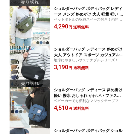
イベント】 NPU
ショルダーバッグ ボディバッグ レディ
ース メンズ 斜めがけ 大人 軽量 軽い ブ
ペットボトルの収納スペース付き！両開き
ランド 大容量 かっこいい きれいめ か
ファスナーが便利なボディバッグ！
4,290
わいい 撥水ポリ メッセンジャーバッグ
送料無料
円
おしゃれ 機能性 カジュアル 通勤 通学
シンプル 11-1964 propellerheads プロ
ペラヘッズ 送料無料
ショルダーバッグ レディース 斜めがけ
大人 アウトドア スポーツ カジュアル
地球にやさしいサステナブルシリーズ！撥
撥水 リサイクル素材 サステナブル 雨の
水加工だから雨の日も気軽に使えて便利＆
3,190
日 軽量 黒 ボディバッグ ワンショルダ
送料無料
円
ちょうどいいサイズ感が魅力
ー ブランド propellerheads プロペラヘ
ッズ 12-1773 送料無料
ショルダーバッグ レディース 斜め掛け
軽い 撥水 おしゃれ かわいい ファスナ
ベビーカーでも便利なマジックテープフッ
ー付き ペットボトル ポケット ママ 斜
ク付き！撥水素材使用のショルダーバッグ
4,510
めがけ ブランド OSAMPO 犬 ペット ア
送料無料
円
カジュアル 軽量 ワンちゃん OSANPO メー
ウトドア propellerheads プロペラヘッ
ル便
ズ 12-1857 mlb 送料無料
ショルダーバッグ ボディバッグ ショル