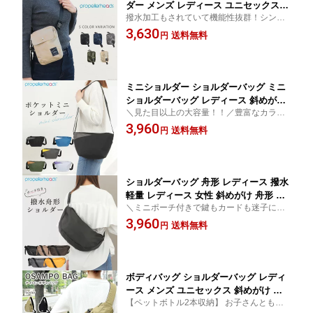
ダー メンズ レディース ユニセックス
撥水加工もされていて機能性抜群！シンプ
斜めがけ 大人 おしゃれ ブランド 人気
ルなデザインで、お子さんやペットのお散
3,630
おすすめ 撥水 撥水加工 プロペラヘッズ
送料無料
円
歩に便利なお散歩バッグ！
propellerheads mlb メール便送料無料
12-1912
ミニショルダー ショルダーバッグ ミニ
ショルダーバッグ レディース 斜めがけ
＼見た目以上の大容量！！／豊富なカラー
肩掛け ショルダー 大容量 多収納 収納
バリエーションでA5も長財布も入るポケッ
3,960
収納力 使いやすい シンプル かわいい
送料無料
円
トミニショルダー
便利 A5対応 長財布 スマホ収納 propell
erheads 12-2123 送料無料
ショルダーバッグ 舟形 レディース 撥水
軽量 レディース 女性 斜めがけ 舟形 マ
＼ミニポーチ付きで鍵もカードも迷子にな
グネットフラップ 両開きファスナー ミ
らない♪／シンプルで使いやすい軽量＆撥水
3,960
ニポーチ付き シンプル ギフト プレゼン
送料無料
円
の万能ショルダー。
ト ブランド 人気 プロペラヘッズ prope
llerheads 12-2147 送料無料
ボディバッグ ショルダーバッグ レディ
ース メンズ ユニセックス 斜めがけ 軽
【ペットボトル2本収納】 お子さんとも、
量 大容量 おしゃれ 機能性 カジュアル