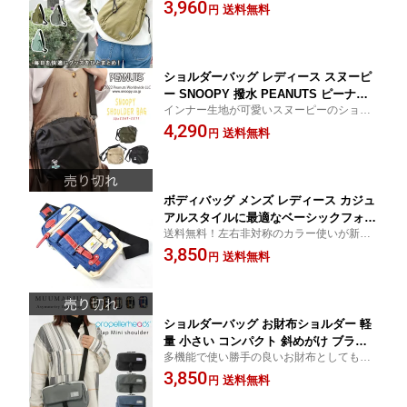
ペットとも使えるお散歩バッグ
3,960
OSAMPO お散歩バッグ ペットボトル2
送料無料
円
本収納 消臭 デオドラント ナイロン pro
pellerheads 12-2162
ショルダーバッグ レディース スヌーピ
ー SNOOPY 撥水 PEANUTS ピーナッ
インナー生地が可愛いスヌーピーのショル
ツ サコッシュ アウトドア カジュアル
ダーバッグ♪便利なポケット付き＆撥水加工
4,290
かわいい 小さい コンパクト ファスナー
送料無料
円
だから使いやすい！
付き 斜めがけ 軽量 軽い 黒 シンプル 旅
行 SPZ2369-2371 送料無料
ボディバッグ メンズ レディース カジュ
アルスタイルに最適なベーシックフォル
送料無料！左右非対称のカラー使いが新し
ムのボディバッグ (5色) 【YO15-0186 ワ
さを感じさせてくれるボディバッグ【人気
3,850
ンショルダーバッグ 送料無料 送料込み
送料無料
円
ブランドのワンショルダーバッグ】
】
ショルダーバッグ お財布ショルダー 軽
量 小さい コンパクト 斜めがけ ブラン
多機能で使い勝手の良いお財布としても使
ド レディース メンズ かわいい かっこ
えるミニショルダーバッグ♪
3,850
いい 大人 カジュアル ポケット propelle
送料無料
円
rheads プロペラヘッズ mlb 11-2044 メ