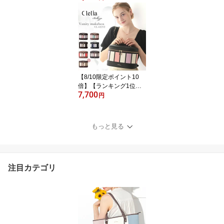
化粧ポーチ ブランド コ
ンパクト メイクポーチ
人気 自立 かわいい おし
ゃれ 大容量 持ち歩き用
収納 機能的 Clelia クレ
リア CL-17088 ポーチ メ
イク コスメ 化粧品 合皮
送料無料 C8 旅行
【8/10限定ポイント10
倍】【ランキング1位】
7,700
メイクボックス バニティ
円
ポーチ 大容量 持ち運び
ブランド 自立 Clelia ク
レリア ベレッサ メイク
もっと見る
ポーチ コスメボックス
化粧ポーチ ストライプ
かわいい 人気 おしゃれ
大きめ CL-62212 送料無
注目カテゴリ
料 C8 旅行 収納 機能的