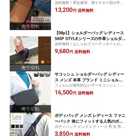
送料無料！男女兼用、薄マチタテ型の牛革
ルレザーのワンショルダーバッグ BAG
ボディバッグ
13,200
GY PORT バギーポート 【人気ブランド
送料無料
円
のボディーバッグ GRN-117 送料無料 送
料込み プレゼント ギフト 本革 】
【08p1】ショルダーバッグ レディース
SKIP STYLEシリーズの牛革ショルダー
送料無料！おしゃれでコーディネートの幅
遊喜 YUUKI【人気ブランドの本革ショ
が広がる人気ブランドのショルダーバッグ
9,680
ルダーバッグ】（4色）【#7516】【送
送料無料
円
料無料 送料込み smtb-k プレゼントにお
すすめ 女性用 母の日】
サコッシュ ショルダーバッグ レディー
ス メンズ 本革 ブランド ミニショルダ
フォルムが個性的なレザーサコッシュ！ポ
ー ボディバッグ レザー 牛革 日本製 薄
ケットが多くて使いやすい！落ち着いた色
16,500
マチ コンパクト 小さい 小さめ おしゃ
送料無料
円
味で男女問わずお使いいただけます。
れ 大人 きれいめ かわいい かっこいい
斜めがけ お出かけ alto. アルト 送料無
料 AMSB-1329
ボディバッグ メンズ レディース ファニ
ーパック 体にフィットする人気のボデ
ボディバッグ メンズ レディース 男 女 男女
ィバッグ【425484 Lee リー ウエストポ
兼用 Lee リー ウエストポーチ ナイロン バ
3,850
ーチ ナイロン バッグ アウトドア お出
送料無料
円