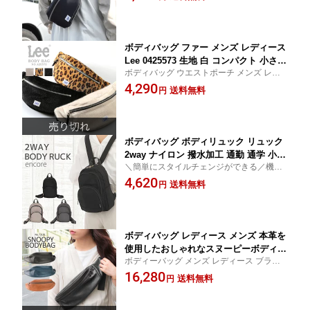
ッグ アウトドア お出かけ ハイキング コン
かけ ハイキング 通学 旅行 コンパクト
パクト 使いやすい 機能性
使いやすい 機能性 送料無料 送料込み
記念日 ギフト プレゼント】mlb
ボディバッグ ファー メンズ レディース
Lee 0425573 生地 白 コンパクト 小さめ
ボディバッグ ウエストポーチ メンズ レデ
ブランド 秋冬 シンプル バッグ ショル
ィース ブランド シンプル
4,290
ダー 軽い アニマル 柄 レオパード ウエ
送料無料
円
ストポーチ リー コンパクト ポリエステ
ル おしゃれ メール便送料無料 ギフト
プレゼント mlb
ボディバッグ ボディリュック リュック
2way ナイロン 撥水加工 通勤 通学 小さ
＼簡単にスタイルチェンジができる／機能
め 便利 軽量 A5対応 10ポケット コンパ
性に優れた2WAYボディリュック
4,620
クト 使いやすい おしゃれ encore アン
送料無料
円
コール レディース 女性 CMK23-0938 送
料無料
ボディバッグ レディース メンズ 本革を
使用したおしゃれなスヌーピーボディー
ボディーバッグ メンズ レディース ブラン
バッグ【73181 男性用 PEANUTS ピー
ド PEANUTS ピーナッツ 本革 ボディバッ
16,280
ナッツ ファニーパック 横型 ウエストポ
送料無料
円
グ ファニーパック 横型
ーチ 牛革 レザー 送料無料 送料込み 有
名ブランド 使いやすい 便利 アウトドア