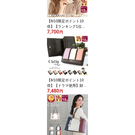
レリア clelia-22130-6 C
8 C12
【8/10限定ポイント10
倍】【ランキング1位】
7,700
【2026年限定色】財布
円
二つ折り財布 レディース
大容量 カード 使いやす
い ブランド かわいい お
しゃれ コンパクト 小さ
い プレゼント 小銭入れ
合皮 30代 20代 CL-1707
5 送料無料 C8 C12
【8/10限定ポイント10
倍】【ドラマ使用】財布
7,480
二つ折り レディース ブ
円
ランド ポケットたくさん
カードたくさん フラップ
かぶせ 大容量 ポケット
おしゃれ コンパクト 大
きめ かわいい プレゼン
ト 小銭入れ 合皮 人気 30
代 20代Clelia クレリア
ベレッサ CL-10237 C8