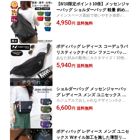
【8/10限定ポイント10倍】メッセンジャ
ーバッグ ショルダーバッグ 軽量 斜めが
メインスペース直結で使いやすさ抜群♪撥水
け A4 B5 大容量 防水 撥水 レディース
加工もされており、ポケットも多いので機
4,950
メンズ 通勤 通学 ユニセックス 男女兼
送料無料
円
能性も高いメッセンジャーバッグ
用 旅行 自転車 ナイロン おしゃれ 多機
能 ポケット多い ボディバッグ カジュア
ル シンプル
ボディバッグ レディース コーデュラバ
リスティックナイロン ファニーパック
あなた好みの配色にカスタマイズ！10色の
メンズ 男女兼用 撥水 防水 カラフル カ
コードで彩る推し色♪カラフルに組み合わせ
5,940
ジュアル スポーティー 斜め掛け ミニバ
送料無料
円
て色を楽しむバッグです！
ッグ ブランド ライブ イベント ZERO C
RASH ゼロクラッシュ ZC-1903
ショルダーバッグ メッセンジャーバッ
グ レディース メンズ ユニセックス 斜
カジュアルでおしゃれなデザイン♪小さめの
めがけ 肩掛け アウトドア ナイロン 撥
サイズながら500mlペットボトルが楽々収
6,600
水 ファスナー 大人 人気 カジュアル お
送料無料
円
納できるミニメッセンジャーバッグ
すすめ ブランド ZERO CRASH ゼロク
ラッシュ ZC-2011 送料無料
ボディバッグ レディース メンズ ユニセ
ックス Wオイル加工を施した薄型リア