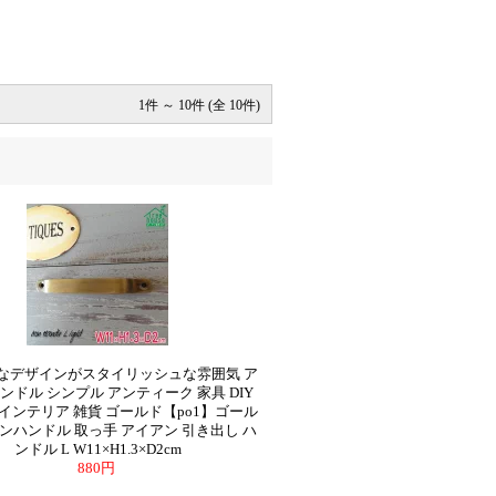
1件 ～ 10件 (全 10件)
なデザインがスタイリッシュな雰囲気 ア
ンドル シンプル アンティーク 家具 DIY
インテリア 雑貨 ゴールド【po1】ゴール
ンハンドル 取っ手 アイアン 引き出し ハ
ンドル L W11×H1.3×D2cm
880円