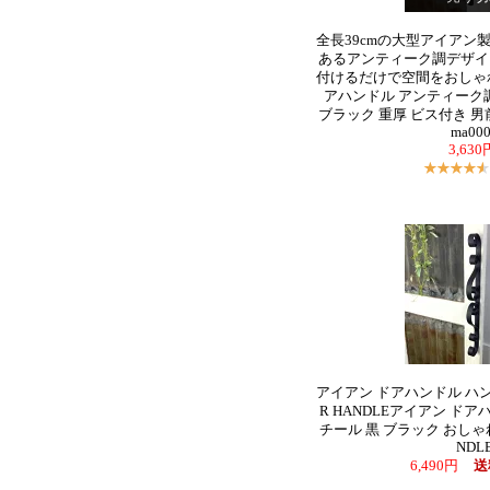
全長39cmの大型アイアン
あるアンティーク調デザイ
付けるだけで空間をおしゃ
アハンドル アンティーク調 
ブラック 重厚 ビス付き 
ma00
3,63
アイアン ドアハンドル ハン
R HANDLEアイアン ドア
チール 黒 ブラック おしゃれ D
NDL
6,490円
送