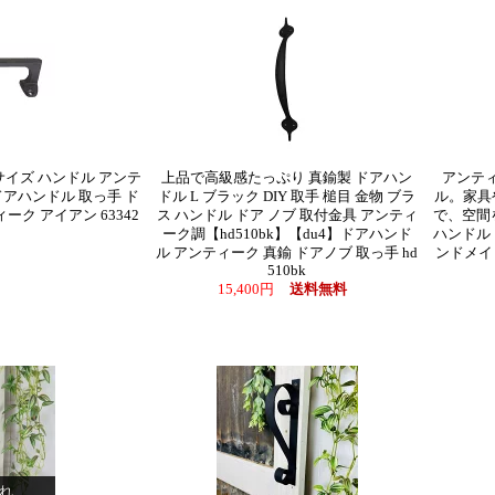
サイズ ハンドル アンテ
上品で高級感たっぷり 真鍮製 ドアハン
アンテ
ドアハンドル 取っ手 ド
ドル L ブラック DIY 取手 槌目 金物 ブラ
ル。家具
ーク アイアン 63342
ス ハンドル ドア ノブ 取付金具 アンティ
で、空間
円
ーク調【hd510bk】【du4】ドアハンド
ハンドル 
ル アンティーク 真鍮 ドアノブ 取っ手 hd
ンドメイ
510bk
15,400円
送料無料
れ