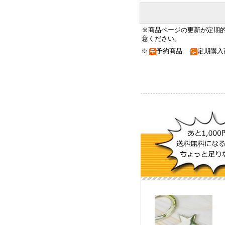
※商品ページの更新が定期
意ください。
※
予約商品
定期購