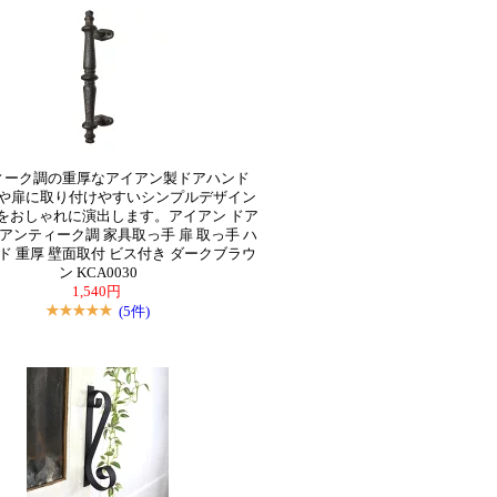
ィーク調の重厚なアイアン製ドアハンド
や扉に取り付けやすいシンプルデザイン
をおしゃれに演出します。アイアン ドア
アンティーク調 家具取っ手 扉 取っ手 ハ
ド 重厚 壁面取付 ビス付き ダークブラウ
ン KCA0030
1,540円
(5件)