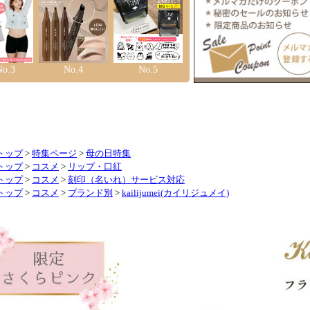
トップ
>
特集ページ
>
母の日特集
トップ
>
コスメ
>
リップ・口紅
トップ
>
コスメ
>
刻印（名いれ）サービス対応
トップ
>
コスメ
>
ブランド別
>
kailijumei(カイリジュメイ)