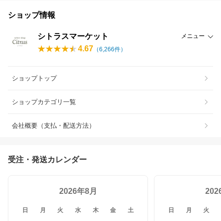
ショップ情報
シトラスマーケット
メニュー
4.67
（
6,266
件）
ショップトップ
ショップカテゴリ一覧
会社概要（支払・配送方法）
受注・発送カレンダー
2026年8月
20
日
月
火
水
木
金
土
日
月
火