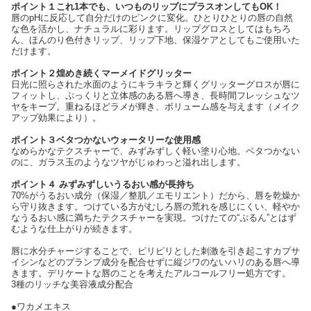
ポイント１これ1本でも、いつものリップにプラスオンしてもOK！
唇のpHに反応して自分だけのピンクに変化。ひとりひとりの唇の自然
な色を活かし、ナチュラルに彩ります。リップグロスとしてはもちろ
ん、ほんのり色付きリップ、リップ下地、保湿ケアとしてもご使用いた
だけます。
ポイント２煌めき続くマーメイドグリッター
日光に照らされた水面のようにキラキラと輝くグリッターグロスが唇に
フィットし、ぷっくりと立体感のある唇へ導き、⻑時間フレッシュなツ
ヤをキープ。重ねるほどラメが輝き、ボリューム感を与えます（メイク
アップ効果により）。
ポイント３ベタつかないウォータリーな使用感
なめらかなテクスチャーで、みずみずしく軽い塗り心地。ベタつかない
のに、ガラス玉のようなツヤがじゅわっと溢れ出します。
ポイント４ みずみずしいうるおい感が長持ち
70%がうるおい成分（保湿／整肌／エモリエント）だから、唇を乾燥か
ら守り抜きます。つけている方がむしろ唇の荒れを感じにくい、軽やか
なうるおい感に満ちたテクスチャーを実現。つけたての“ぷるん”とはず
むような仕上がりが続きます。
唇に水分チャージすることで、ピリピリとした刺激を引き起こすカプサ
イシンなどのプランプ成分を配合せずに縦ジワのないハリのある唇へ導
きます。デリケートな唇のことを考えたアルコールフリー処方です。
3種のリッチな美容液成分配合
●ワカメエキス