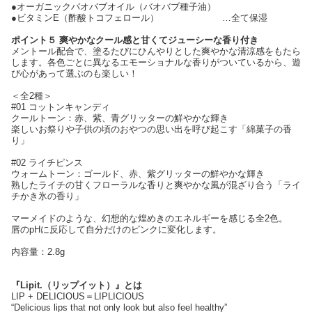
●オーガニックバオバブオイル（バオバブ種子油）
●ビタミンE（酢酸トコフェロール） …全て保湿
ポイント５ 爽やかなクール感と甘くてジューシーな香り付き
メントール配合で、塗るたびにひんやりとした爽やかな清涼感をもたら
します。各色ごとに異なるエモーショナルな香りがついているから、遊
び心があって選ぶのも楽しい！
＜全2種＞
#01 コットンキャンディ
クールトーン：赤、紫、青グリッターの鮮やかな輝き
楽しいお祭りや子供の頃のおやつの思い出を呼び起こす「綿菓子の香
り」
#02 ライチピンス
ウォームトーン：ゴールド、赤、紫グリッターの鮮やかな輝き
熟したライチの甘くフローラルな香りと爽やかな風が混ざり合う「ライ
チかき氷の香り」
マーメイドのような、幻想的な煌めきのエネルギーを感じる全2色。
唇のpHに反応して自分だけのピンクに変化します。
内容量：2.8g
『Lipit.（リップイット）』とは
LIP + DELICIOUS​＝LIPLICIOUS
“Delicious lips that not only look ​but also feel healthy”