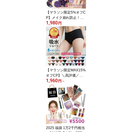
ー テラコッタ プチプラ
おすすめ 人気 frunflynn
【マラソン限定5%オフC
P】メイク崩れ防止！
1,980
【シーチャン公式】トラ
円
ンスルーセントパウダー
10g 崩れないフェイスパ
ウダー ルースパウダー
テカリ防止 汗 皮脂吸着
メイク直し 化粧直し 仕
上げ 乾燥しない 夏メイ
ク おすすめ プチプラ 人
気 40代 50代 ｜SRICHA
【マラソン限定MAX15%
ND タイコスメ
オフCP】＼高評価／吸
1,960
水ショーツ 吸水サニタリ
円
～
ーショーツ 生理用ショー
ツ パンツ オーガニック
コットン シームレス 漏
れない 蒸れない 大きい
サイズ 小さいサイズ 子
供 キッズ ジュニア 小学
生 かわいい 尿もれ 月経
ラクリーパンツ
2025 福袋 1万2千円相当