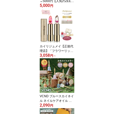
→5000円【人気のZEES
5,000
EA(ズーシー)やシーチャ
円
ンが必ず入る！】ラッキ
ーバック ZEESEA ズー
シー シーチャン カイリ
ジュメイ 中国 コスメ リ
ップ マスカラ 涙マスカ
ラ ぴえんメイク アイシ
ャドウ プチプラ プレゼ
ント ギフ トコフレ チャ
カイリジュメイ【正規代
イボーグ
理店】「フラワーリップ
3,058
日本限定ゴールドモデ
円
～
ル」Kailijumei 正規品 色
が変わる ティント リッ
プ 口紅 名入れ 刻印 コス
メ 化粧品 プレゼント ギ
フト 女性 レディース お
花 リップクリーム ラッ
ピング 日本語成分表記
桜 さくら 数量限定 春限
VCND ブルースカイネイ
定
ル ネイルケアオイル 水
2,090
性ネイル マニキュア ペ
円
ディキュア トップコート