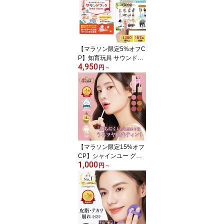
【マラソン限定5%オフC
P】知育玩具 サウンドブ
4,950
ック【第3版】モンテッ
円
～
ソーリ講師監修 0から8
歳 タッチペン不要 バイ
リンガル おしゃべり図鑑
音がでる絵本 知育絵本
英語日本語音声 USB充電
式 耐水・防汚性あり ク
ラシック モンテソーリ
おもちゃ 絵本 英語 孫プ
【マラソン限定15%オフ
レゼント
CP】シャインユー グロ
1,000
ウティント ティントリッ
円
～
プ リップグロス ティン
トルージュ 濡れツヤ ジ
ューシー 落ちにくい 落
ちない イエベ ブルベ ヴ
ィーガン ピンク ローズ
ブラウン レッド イエロ