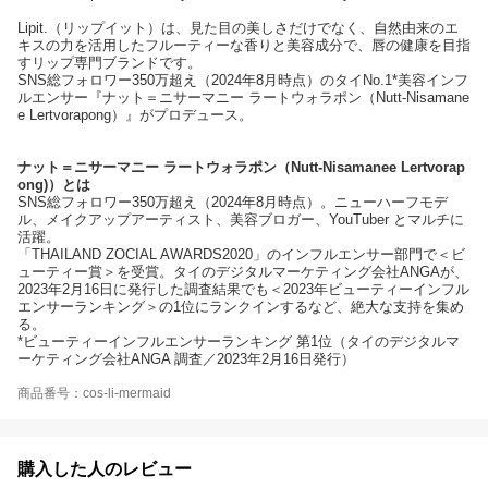
Lipit.（リップイット）は、見た目の美しさだけでなく、自然由来のエ
キスの力を活用したフルーティーな香りと美容成分で、唇の健康を目指
すリップ専門ブランドです。
SNS総フォロワー350万超え（2024年8月時点）のタイNo.1*美容インフ
ルエンサー『ナット＝ニサーマニー ラートウォラポン（Nutt-Nisamane
e Lertvorapong）​』がプロデュース。
ナット＝ニサーマニー ラートウォラポン（Nutt-Nisamanee Lertvorap
ong)​）とは
SNS総フォロワー350万超え（2024年8月時点）。ニューハーフモデ
ル、メイクアップアーティスト、美容ブロガー、YouTuber ​とマルチに
活躍。
「THAILAND ZOCIAL AWARDS2020」のインフルエンサー部門で＜ビ
ューティー賞＞を受賞​​。タイのデジタルマーケティング会社ANGAが、
2023年2月16日に発行した調査結果でも＜2023年ビューティーインフル
エンサーランキング＞の1位にランクイン​するなど、絶大な支持を集め
る。
*ビューティーインフルエンサーランキング 第1位（タイのデジタルマ
ーケティング会社ANGA 調査／2023年2月16日発行）
商品番号：cos-li-mermaid
購入した人のレビュー