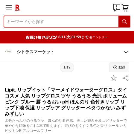
8/11(火)01:59まで
要エントリー
シトラスマーケット
1/19
動画
Lipit. リップイット「マーメイドウォーターグロス」タイ
コスメ 人気 リップグロス ツヤ うるうる 光沢 ボリューム
ピンク ブルー 唇 うるおい pH ほんのり 色付きリップ リ
ップ下地 保湿 リップケア グリッター ベタつかない みず
みずしい
水分たっぷりのうるツヤ、ほんのり血色感、美しい輝きを放つグリッターで
華やかな印象をこれ1本で叶えます。遊び心をくすぐる色と香り クール ハリ
ビタミンE アルコールフリー