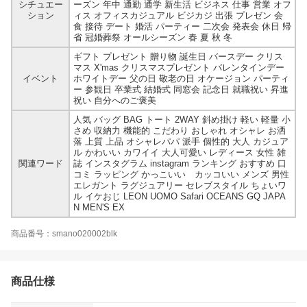
シチュエー
ーズン 年中 通勤 通学 新生活 ビジネス 仕事 営業 オフ
ション
ィス オフィスカジュアル ビジカジ 出張 プレゼン 会
食 接待 デート 婚活 パーティー 二次会 発表会 休日 帰
省 冠婚葬祭 オールシーズン 春 夏 秋 冬
ギフト プレゼント 贈り物 誕生日 バースデー クリス
マス X'mas クリスマスプレゼント バレンタインデー
イベント
ホワイトデー 父の日 敬老の日 オケージョン パーティ
ー 参観日 卒業式 結婚式 同窓会 記念日 就職祝い 昇進
祝い 自分へのご褒美
人気 バッグ BAG トート 2WAY 斜め掛け 軽い 軽量 小
さめ 収納力 機能的 こだわり おしゃれ オシャレ お洒
落 上質 上品 オシャレパパ 派手 個性的 大人 カジュア
ル かわいい カワイイ 大人可愛い レディース 女性 雑
関連ワード
誌 インスタグラム instagram ランキング おすすめ 口
コミ ラッピング かっこいい カッコいい メンズ 男性
エレガント ラグジュアリー セレブスタイル ちょいワ
ル イケおじ LEON UOMO Safari OCEANS GQ JAPA
N MEN'S EX
商品番号：smano020002blk
商品仕様