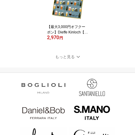
ブルー ホワイト
【最大3,000円オフクー
ポン】Dieffe Kinloch【デ
2,970
ィエッフェ・キンロッ
円
ク】プリントタオルハン
カチ BEER コットン サ
ックス イエロー
もっと見る