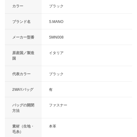
カラー
ブラック
ブランド名
S.MANO
メーカー型番
SMN008
原産国／製造
イタリア
国
代表カラー
ブラック
2WAYバッグ
有
バッグの開閉
ファスナー
方法
素材（生地・
本革
毛糸）