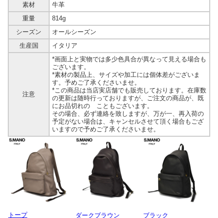
素材
牛革
重量
814g
シーズン
オールシーズン
生産国
イタリア
*画面上と実物では多少色具合が異なって見える場合も
ございます。
*素材の製品上、サイズや加工には個体差がございま
す。予めご了承くださいませ。
*この商品は当店実店舗でも販売しております。在庫数
注意
の更新は随時行っておりますが、ご注文の商品が、既
にお品切れの こともございます。
その場合、必ず連絡を致しますが、万が一、再入荷の
予定がない場合は、キャンセルさせて頂く場合もござ
いますので予めご了承くださいませ。
トープ
ダークブラウン
ブラック