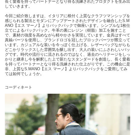
長く愛着を持ってパートナーとなり得る洗練されたプロダクトを生み出
していきます。
今回ご紹介致しますは、イタリアに根付く上質なクラフツマンシップを
感じられる製法とモダンにアップデートされたデザインを融合したS.M
ANO【エス マーノ】よりバックパックで御座います。シンプルな1枚仕
立てによるバックパック。牛革の裏にレジン（樹脂）加工を施すこと
で、素材の強度を高めながら軽やかさを実現しています。金具はすべて
真鍮パーツを使用し、ブランドロゴを冠したブロックパーツが際立って
います。カジュアルな装いを今っぽく仕上げる、レザーバッグながらも
どこかリラックスした雰囲気を醸し出す、大人の装いにふさわしいバッ
グです。時代や流行りに流されるのではなく、過去のヘリテージをしっ
かりと継承し今を解釈した上で新たなスタンダードを創造し、長く愛着
を持ってパートナーとなり得る洗練された仕上がりです。この機会に是
非、上質なS.MANO【エス マーノ】よりバックパックをご愛用してみ
ては如何でしょうか。
コーディネート