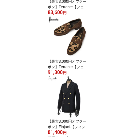
【最大3,000円オフクー
ポン】Ferrante【フェラ
83,600
ンテ】シングルモンクス
円
トラップローファー SIR
ENA ETON CAMOSICO
RASTY NERO 010 スエ
ード エンボスカーフ ブ
ラック
【最大3,000円オフクー
ポン】Ferrante【フェラ
91,300
ンテ】コンビコインロー
円
ファー MARE ETON CA
MOSICO CAVALLINI TA
RTUFO LEOPARDO SO
MALIA 010 スエード ハ
ラコ トリュフブラウン
レオパード
【最大3,000円オフクー
ポン】Finjack【フィンジ
81,400
ャック】ダブルニットジ
円