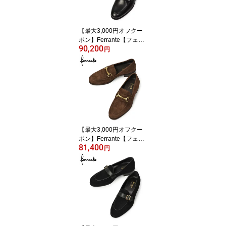
【最大3,000円オフクー
ポン】Ferrante【フェラ
90,200
ンテ】ビットローファー
円
SELE ETON VITELLO N
ERO 010 カーフ ブラッ
ク
【最大3,000円オフクー
ポン】Ferrante【フェラ
81,400
ンテ】ビットローファー
円
SELE ETON CAMOSCIO
TARTUFO 010 スエード
トリュフブラウン