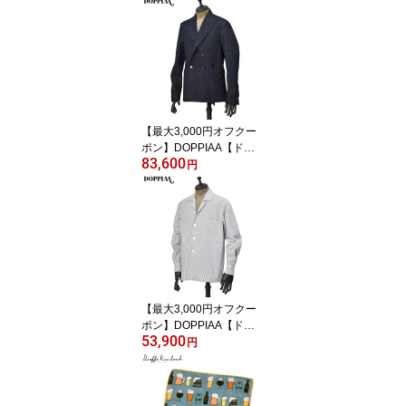
ャケット FGD2 G FULL
MILANO C BLU ミラノリ
ブコットン ネイビー
【最大3,000円オフクー
ポン】DOPPIAA【ドッ
83,600
ピアアー】ダブルジャケ
円
ット AANSONIAJP.5 AB
7301 26 JEANS SCURO
コットン インディゴ
【最大3,000円オフクー
ポン】DOPPIAA【ドッ
53,900
ピアアー】オーバーシャ
円
ツ AABBA AB7303 0120
BIANCO E BLU MARINE
コットン シアサッカー