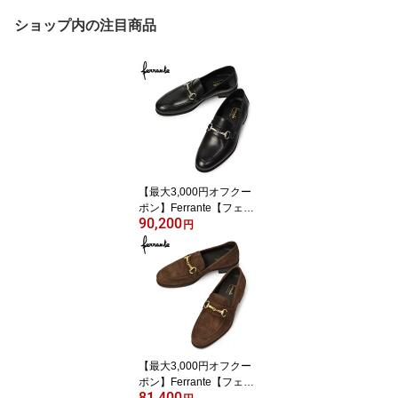
ショップ内の注目商品
【最大3,000円オフクー
ポン】Ferrante【フェラ
90,200
ンテ】ビットローファー
円
SELE ETON VITELLO N
ERO 010 カーフ ブラッ
ク
【最大3,000円オフクー
ポン】Ferrante【フェラ
81,400
ンテ】ビットローファー