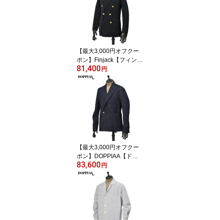
MALIA 010 スエード ハ
ラコ トリュフブラウン
レオパード
【最大3,000円オフクー
ポン】Finjack【フィンジ
81,400
ャック】ダブルニットジ
円
ャケット FGD2 G FULL
MILANO C BLU ミラノリ
ブコットン ネイビー
【最大3,000円オフクー
ポン】DOPPIAA【ドッ
83,600
ピアアー】ダブルジャケ
円
ット AANSONIAJP.5 AB
7301 26 JEANS SCURO
コットン インディゴ