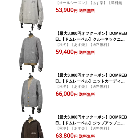
【オールシーズン】【あす楽】【送料無
ェット STAFF SWEATSHIRT HEATHE
料】
53,900
R GREY コットン グレー
送料無料
円
【最大3,000円オフクーポン】DOMREB
EL【ドムレーベル】クルーネックニッ
【秋冬】【あす楽】【送料無料】
ト OFFICE KNIT CREWNECK GREY ウ
59,400
ール グレー
送料無料
円
【最大3,000円オフクーポン】DOMREB
EL【ドムレーベル】ニットカーディガ
【秋冬】【あす楽】【送料無料】
ン OFFICE KNIT CARDIGAN GREY ウ
66,000
ール グレー
送料無料
円
【最大3,000円オフクーポン】DOMREB
EL【ドムレーベル】ジップアップニッ
【秋冬】【あす楽】【送料無料】
トパーカー OFFICE KNIT ZIP HOODIE
63,800
BROWN ウール ブラウン
送料無料
円