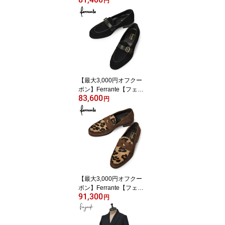
円
SELE ETON CAMOSCIO
TARTUFO 010 スエード
トリュフブラウン
【最大3,000円オフクー
ポン】Ferrante【フェラ
83,600
ンテ】シングルモンクス
円
トラップローファー SIR
ENA ETON CAMOSICO
RASTY NERO 010 スエ
ード エンボスカーフ ブ
ラック
【最大3,000円オフクー
ポン】Ferrante【フェラ
91,300
ンテ】コンビコインロー
円
ファー MARE ETON CA
MOSICO CAVALLINI TA
RTUFO LEOPARDO SO