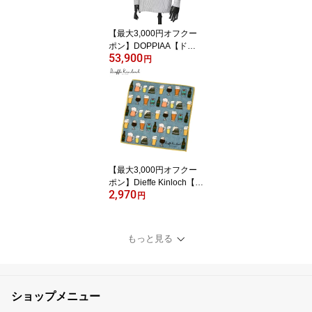
【最大3,000円オフクー
ポン】DOPPIAA【ドッ
53,900
ピアアー】オーバーシャ
円
ツ AABBA AB7303 0120
BIANCO E BLU MARINE
コットン シアサッカー
ブルー ホワイト
【最大3,000円オフクー
ポン】Dieffe Kinloch【デ
2,970
ィエッフェ・キンロッ
円
ク】プリントタオルハン
カチ BEER コットン サ
ックス イエロー
もっと見る
ショップメニュー