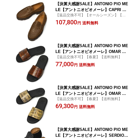
【決算大感謝SALE】ANTONIO PIO ME
LE【アントニオピオメーレ】CAPRI コ
【返品交換不可】【オールシーズン】【送
ンビコインローファー STRUZZO SUED
料無料】
107,800
E オーストリッチ スエード MARRONE
送料無料
円
ミディアムブラウン
【決算大感謝SALE】ANTONIO PIO ME
LE【アントニオピオメーレ】OMAR レ
【返品交換不可】【春夏】【送料無料】
ザーサンダル ALLIGATOR アリゲータ
77,000
ー BROWN ミディアムブラウン
送料無料
円
【決算大感謝SALE】ANTONIO PIO ME
LE【アントニオピオメーレ】OMAR レ
【返品交換不可】【春夏】【送料無料】
ザーサンダル LIZARD リザード NATUR
69,300
AL ナチュラル
送料無料
円
【決算大感謝SALE】ANTONIO PIO ME
LE【アントニオピオメーレ】SERDIO