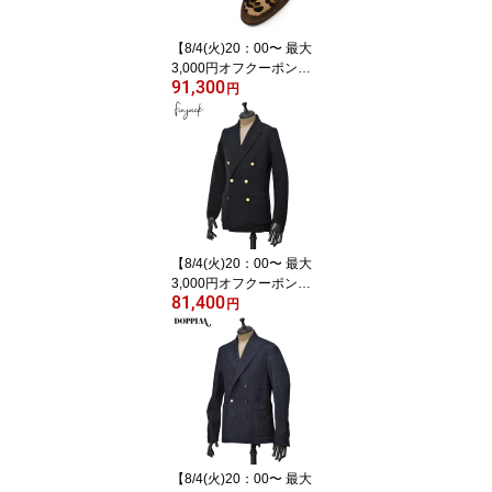
【8/4(火)20：00〜 最大
3,000円オフクーポン】F
91,300
errante【フェランテ】コ
円
ンビコインローファー M
ARE ETON CAMOSICO
CAVALLINI TARTUFO LE
OPARDO SOMALIA 010
スエード ハラコ トリュ
フブラウン レオパード
【8/4(火)20：00〜 最大
3,000円オフクーポン】F
81,400
injack【フィンジャッ
円
ク】ダブルニットジャケ
ット FGD2 G FULL MILA
NO C BLU ミラノリブコ
ットン ネイビー
【8/4(火)20：00〜 最大