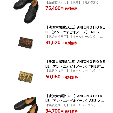
【返品交換不可】【秋冬】【送料無料】
アンクルブーツ STRUZZO VELOUR オ
75,460
ーストリッチ ベロアスエード NERO ブ
送料無料
円
ラック
【決算大感謝SALE】ANTONIO PIO ME
LE【アントニオピオメーレ】TRIESTE
【返品交換不可】【オールシーズン】【送
名刺入れ カードケース ALLIGATOR ア
料無料】
81,620
リゲーター BROWN ミディアムブラウ
送料無料
円
ン
【決算大感謝SALE】ANTONIO PIO ME
LE【アントニオピオメーレ】TRIESTE
【返品交換不可】【オールシーズン】【送
名刺入れ カードケース LIZARD リザー
料無料】
60,060
ド NATURAL ナチュラル
送料無料
円
【決算大感謝SALE】ANTONIO PIO ME
LE【アントニオピオメーレ】AZIZ スリ
【返品交換不可】【オールシーズン】【送
ッポンスニーカー LIZARD VELOUR リ
料無料】
84,700
ザード ベロアスエード NERO ブラック
送料無料
円