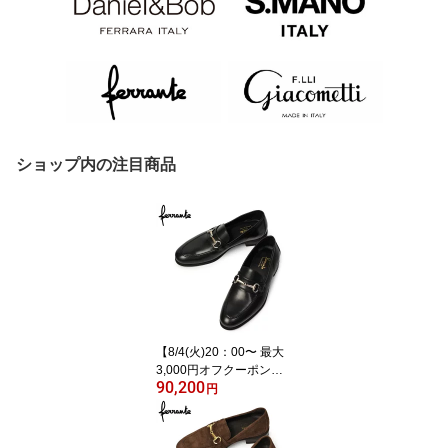
ショップ内の注目商品
【8/4(火)20：00〜 最大
3,000円オフクーポン】F
90,200
errante【フェランテ】ビ
円
ットローファー SELE ET
ON VITELLO NERO 010
カーフ ブラック