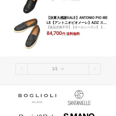
【決算大感謝SALE】ANTONIO PIO ME
LE【アントニオピオメーレ】AZIZ スリ
【返品交換不可】【オールシーズン】【送
ッポンスニーカー LIZARD VELOUR リ
料無料】
84,700
ザード ベロアスエード ANTRACITE ダ
送料無料
円
ークグレー
1/1