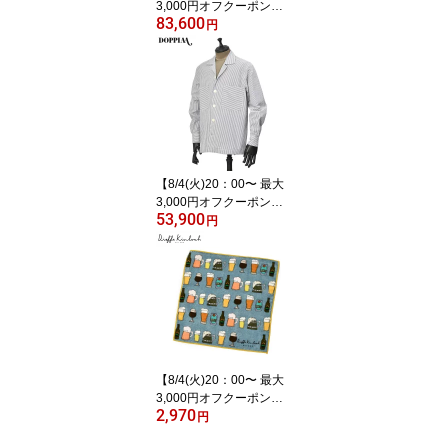
3,000円オフクーポン】D
83,600
OPPIAA【ドッピアア
円
ー】ダブルジャケット A
ANSONIAJP.5 AB7301 2
6 JEANS SCURO コット
ン インディゴ
【8/4(火)20：00〜 最大
3,000円オフクーポン】D
53,900
OPPIAA【ドッピアア
円
ー】オーバーシャツ AAB
BA AB7303 0120 BIANC
O E BLU MARINE コット
ン シアサッカー ブルー
ホワイト
【8/4(火)20：00〜 最大
3,000円オフクーポン】D
2,970
ieffe Kinloch【ディエッ
円
フェ・キンロック】プリ