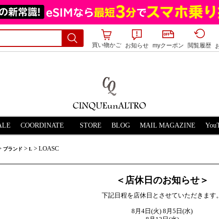
買い物かご
お知らせ
myクーポン
閲覧履歴
ALE
STORE
BLOG
MAIL MAGAZINE
>
>
> LOASC
ブランド
L
＜店休日のお知らせ＞
下記日程を店休日とさせていただきます
8月4日(火) 8月5日(水)