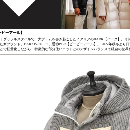
ービーアール】
トダッフルスタイルで一大ブームを巻き起こしたイタリアのBARK【バーク】。そ
た新ブランド、BARKB-RULES、通称BBR【ビービーアール】。 2022年秋冬
とで軽量化しながら、特徴的な部分使いニットとのデザインバランスで独自の世界