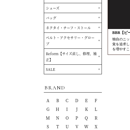
BBR【ビ
独自のニッ
覚を追求し
を増やすこ