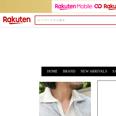
楽天市場
HOME
BRAND
NEW ARRIVALS
S