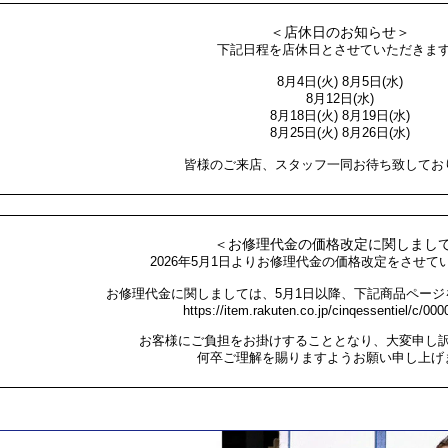
＜店休日のお知らせ＞
下記日程を店休日とさせていただきま
8月4日(火) 8月5日(水)
8月12日(水)
8月18日(火) 8月19日(水)
8月25日(火) 8月26日(水)
皆様のご来店、スタッフ一同お待ち致してお
＜お修理代金の価格改定に関しまし
2026年5月1日よりお修理代金の価格改定をさせて
お修理代金に関しましては、5月1日以降、下記商品ページ
https://item.rakuten.co.jp/cinqessentiel/c/00
お客様にご負担をお掛けすることとなり、大変申し
何卒ご理解を賜りますようお願い申し上げ