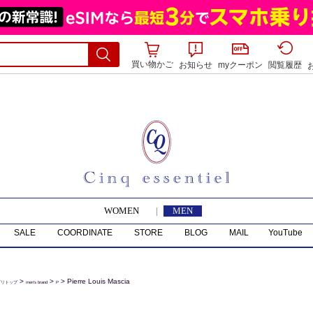
買い物かご
お知らせ
myクーポン
閲覧履歴
WOMEN
|
MEN
SALE
COORDINATE
STORE
BLOG
MAIL
YouTube
>
>
> Pierre Louis Mascia
ゴリトップ
men's brand
P